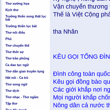
Thơ xướng họa
Vận chuyển thương 
Kịch thơ
Thế là Việt Cộng ph
Trường thiên song thất lục
bát
Trường thiên lục bát
tha Nhân
Thơ nối điêu
Phú
Thơ chuyển thể
Thơ thời sự
KÊU GỌI TỔNG ĐÌ
Thơ trào phúng
Ca dao tục ngữ
Thơ dân gian truyền tụng
Đình công toàn quốc
Hát nói - Ca trù
Kêu gọi đồng bào qu
Thơ song ngữ
Các giới khắp nơi n
Thơ dịch
Mọi người khắp chố
Thơ nhạc - Thơ ngâm
Tập thơ
Nông dân cả nước th