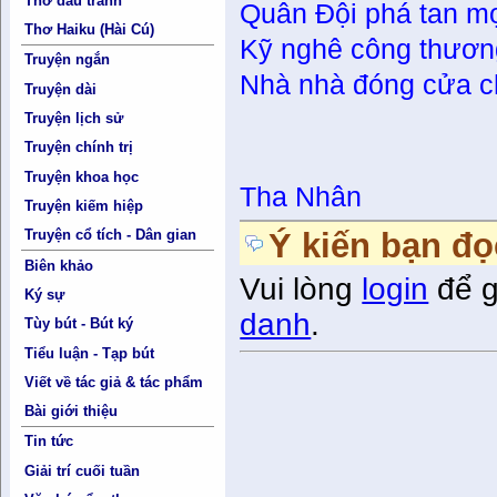
Thơ đấu tranh
Quân Đội phá tan m
Thơ Haiku (Hài Cú)
Kỹ nghê công thươn
Truyện ngắn
Nhà nhà đóng cửa c
Truyện dài
Truyện lịch sử
Truyện chính trị
Truyện khoa học
Tha Nhân
Truyện kiếm hiệp
Truyện cổ tích - Dân gian
Ý kiến bạn đọ
Biên khảo
Vui lòng
login
để g
Ký sự
danh
.
Tùy bút - Bút ký
Tiểu luận - Tạp bút
Viết về tác giả & tác phẩm
Bài giới thiệu
Tin tức
Giải trí cuối tuần