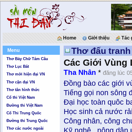
Home
Giới thiệu
Tác 
Thơ đấu tranh
Menu
Thơ Bảy Chữ Tám Câu
Các Giới Vùng 
Thơ Lục Bát
Tha Nhân
*
đăng lúc 0
Thơ mới hiện đại VN
Đồng bào các giới v
Thơ cận đại VN
Thơ tân hình thức
Tiếng gọi non sông đ
Cổ thi Việt Nam
Đại học toàn quôc b
Đường thi Việt Nam
Học sinh cả nước rả
Cổ Thi Trung Quốc
Công nhân, công ch
Đường thi Trung Quốc
Thơ các nước ngoài
Kỹ nghệ , nông dân 