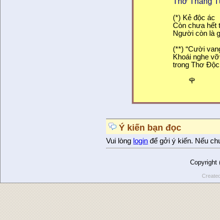
Thơ Tháng 
(*) Kẻ độc ác
Còn chưa hết 
Người còn là g
(**) “Cười va
Khoái nghe vỡ 
trong Thơ Độc
🌹
Ý kiến bạn đọc
Vui lòng
login
để gởi ý kiến. Nếu ch
Copyright
Create