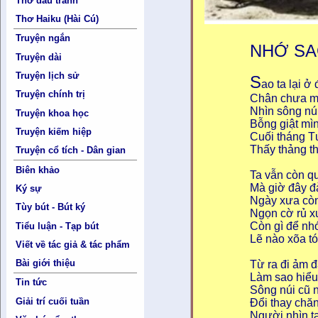
Thơ đấu tranh
Thơ Haiku (Hài Cú)
Truyện ngắn
NHỚ SA
Truyện dài
Truyện lịch sử
S
ao ta lại ở
Truyện chính trị
Chân chưa mỏ
Nhìn sông nú
Truyện khoa học
Bỗng giật mìn
Truyện kiếm hiệp
Cuối tháng T
Thấy thảng th
Truyện cổ tích - Dân gian
Biên khảo
Ta vẫn còn qu
Mà giờ đây đ
Ký sự
Ngày xưa còn
Tùy bút - Bút ký
Ngọn cờ rủ xu
Còn gì để nh
Tiểu luận - Tạp bút
Lẽ nào xõa t
Viết về tác giả & tác phẩm
Bài giới thiệu
Từ ra đi ảm 
Làm sao hiểu
Tin tức
Sông núi cũ n
Giải trí cuối tuần
Đổi thay chăn
Người nhìn ta