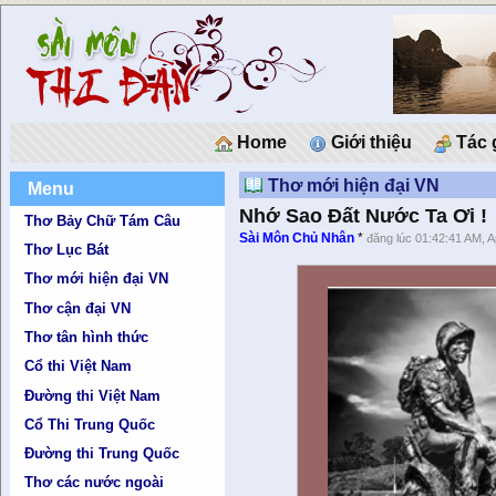
Home
Giới thiệu
Tác 
Thơ mới hiện đại VN
Menu
Nhớ Sao Đất Nước Ta Ơi !
Thơ Bảy Chữ Tám Câu
Sài Môn Chủ Nhân
*
đăng lúc 01:42:41 AM, A
Thơ Lục Bát
Thơ mới hiện đại VN
Thơ cận đại VN
Thơ tân hình thức
Cổ thi Việt Nam
Đường thi Việt Nam
Cổ Thi Trung Quốc
Đường thi Trung Quốc
Thơ các nước ngoài