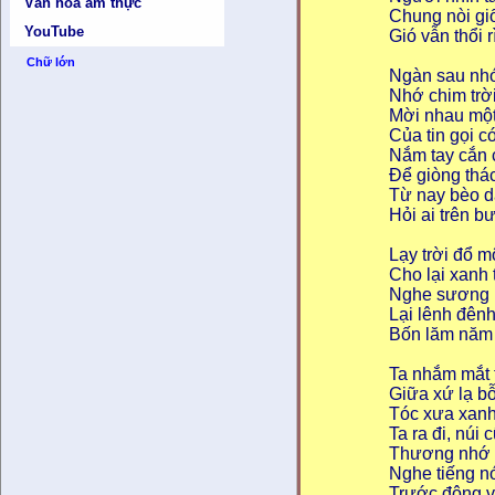
Văn hóa ẩm thực
Chung nòi giố
YouTube
Gió vẫn thổi r
Chữ lớn
Ngàn sau nh
Nhớ chim trờ
Mời nhau một
Của tin gọi c
Nắm tay cắn 
Để giòng thác
Từ nay bèo d
Hỏi ai trên b
Lạy trời đổ 
Cho lại xanh
Nghe sương l
Lại lênh đênh
Bốn lăm năm 
Ta nhắm mắt 
Giữa xứ lạ b
Tóc xưa xanh
Ta ra đi, núi
Thương nhớ 
Nghe tiếng nó
Trước đông vu