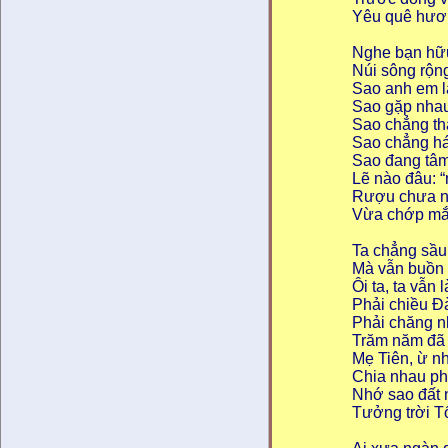
Yêu quê hươn
Nghe bạn hữu
Núi sông rộng
Sao anh em lạ
Sao gặp nhau
Sao chẳng thấ
Sao chẳng há
Sao đang tâm
Lẽ nào đâu: “
Rượu chưa n
Vừa chớp mắ
Ta chẳng sầu
Mà vẫn buồn 
Ôi ta, ta vẫn 
Phải chiều Đ
Phải chăng 
Trăm năm đã 
Mẹ Tiên, ừ n
Chia nhau p
Nhớ sao đất 
Tưởng trời T