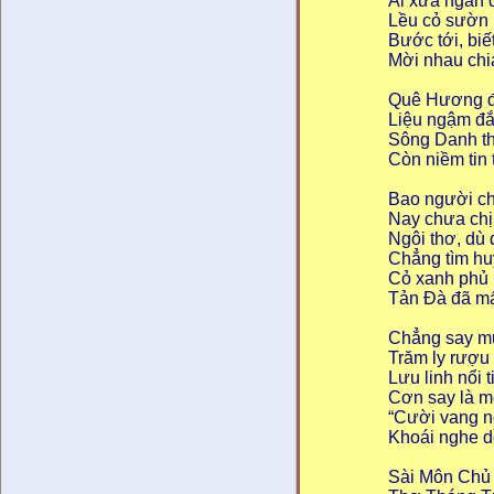
Ai xưa ngàn 
Lều cỏ sườn 
Bước tới, biết
Mời nhau chi
Quê Hương đó
Liệu ngậm đắ
Sông Danh th
Còn niềm tin 
Bao người ch
Nay chưa chị
Ngôi thơ, dù 
Chẳng tìm hu
Cỏ xanh phủ
Tản Đà đã mất
Chẳng say m
Trăm ly rượu 
Lưu linh nổi 
Cơn say là m
“Cười vang né
Khoái nghe d
Sài Môn Chủ