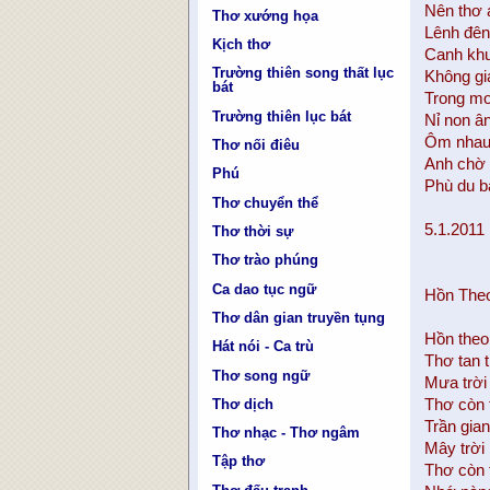
Nên thơ 
Thơ xướng họa
Lênh đên
Kịch thơ
Canh khu
Trường thiên song thất lục
Không gi
bát
Trong m
Trường thiên lục bát
Nỉ non â
Ôm nhau 
Thơ nối điêu
Anh chờ b
Phú
Phù du b
Thơ chuyển thể
5.1.2011
Thơ thời sự
Thơ trào phúng
Ca dao tục ngữ
Hồn Theo
Thơ dân gian truyền tụng
Hồn theo 
Hát nói - Ca trù
Thơ tan 
Thơ song ngữ
Mưa trời 
Thơ dịch
Thơ còn 
Trần gia
Thơ nhạc - Thơ ngâm
Mây trời 
Tập thơ
Thơ còn 