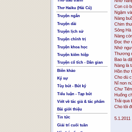
Thơ đấu tranh
Nhớ nàng
Con cò b
Thơ Haiku (Hài Cú)
Ngậm vàn
Truyện ngắn
Nàng buồ
Truyện dài
Chim thư
Sông Hà 
Truyện lịch sử
Nàng còn
Truyện chính trị
Đọc thơ n
Truyện khoa học
Nhớ ngườ
Thương n
Truyện kiếm hiệp
Bao la d
Truyện cổ tích - Dân gian
Nàng là 
Biên khảo
Hồn thơ 
Cho dù c
Ký sự
Nỉ non n
Tùy bút - Bút ký
Chư Tiên 
Tiểu luận - Tạp bút
Huống chi
Trải qua 
Viết về tác giả & tác phẩm
Cho tôi đ
Bài giới thiệu
Tin tức
5.1.2011
Giải trí cuối tuần