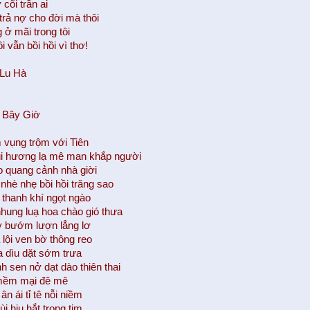
 cõi trần ai
trả nợ cho đời mà thôi
 ở mãi trong tôi
ôi vẫn bồi hồi vì thơ!
 Lu Hà
 Bây Giờ
vụng trộm với Tiên
i hương lạ mê man khắp người
 quang cảnh nhà giời
nhè nhẹ bồi hồi trăng sao
 thanh khí ngọt ngào
hung luạ hoa chào gió thưa
 bướm lượn lẳng lơ
 lội ven bờ thông reo
a dìu dặt sớm trưa
h sen nở dạt dào thiên thai
 mềm mại đê mê
ân ái tỉ tê nỗi niềm
 hiu hắt trong tim