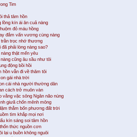
rong Tim
ôi thả tâm hồn
 lồng kín ái ân cuả nàng
 nhuộm đỏ máu hồng
say đắm vấn vương cùng nàng
trằn trọc nhớ thương
i đã phải lòng nàng sao?
, nàng thật mến yêu
nàng cũng âu sầu như tôi
rung động bồi hồi
hồn vẫn đi về thăm tôi
on gái nhà trời
con cái nhà người thường dân
an cách trở muôn vàn
o vằng vặc sông Ngân não nùng
ình giưã chốn mênh mông
ặm thẳm bốn phương đất trời
uồm tìm khắp mọi nơi
dấu kín sáng soi tâm hồn
thổn thức nguồn cơn
ôi lại u buồn không nguôi