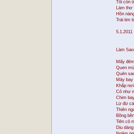
Tôi còn ở
Làm thơ 
Hồn nàng
Trái tim t
5.1.2011
Làm Sao
Mấy đêm 
Quen mù
Quên sao
Mây bay 
Khắp nơi
Cỏ như n
Chim bay
Lừ đừ cá
Thiên ng
Bồng bền
Tiên cô
Dịu dàng 
Ngậm ngùi