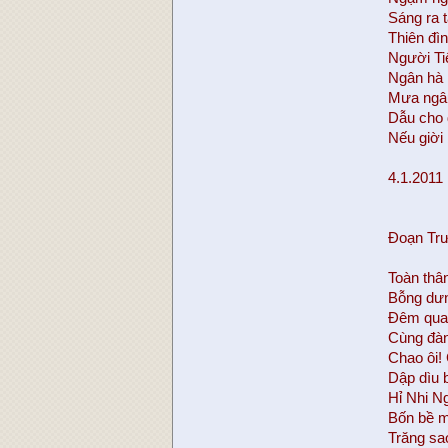
Sáng ra 
Thiên đìn
Người Tiê
Ngân hà 
Mưa ngâu
Dẫu cho 
Nếu giời
4.1.2011
Đoạn Tr
Toàn thâ
Bỗng dưng
Đêm qua 
Cùng đàn
Chao ôi! 
Dập dìu 
Hỉ Nhi N
Bốn bề m
Trăng sa