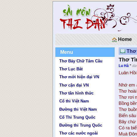
Home
Thơ 
Menu
Thơ T
Thơ Bảy Chữ Tám Câu
Lu Hà
*
đăn
Thơ Lục Bát
Luân Hồ
Thơ mới hiện đại VN
Nhớ em a
Thơ cận đại VN
Thơ hoài
Thơ tân hình thức
Thơ rơi 
Cổ thi Việt Nam
Bồng bền
Đường thi Việt Nam
Thơ buồ
Biển sâu
Cổ Thi Trung Quốc
Bây chừ 
Đường thi Trung Quốc
Có ra bi
Thơ các nước ngoài
Muà Đông