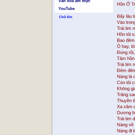
Văn hóa ẩm thực
Hồn Ở T
YouTube
Bấy lâu t
Chữ lớn
Vào trong
Trái tim
Hồn tôi 
Bao đêm 
Ô hay, tô
Đúng rồi
Tâm hồn 
Trái tim 
Đêm đêm 
Nàng là c
Còn tôi 
Không gi
Trăng sa
Thuyền t
Xa xăm d
Dương b
Trái tim 
Nàng về 
Nàng đi t