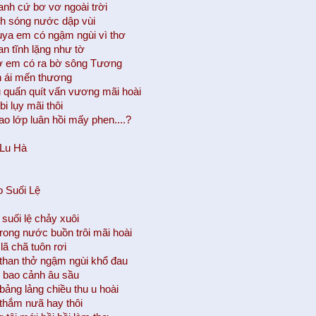
anh cứ bơ vơ ngoài trời
h sóng nước dập vùi
ya em có ngậm ngùi vì thơ
an tĩnh lặng như tờ
ơ em có ra bờ sông Tương
n ái mến thương
quấn quít vấn vương mãi hoài
i lụy mãi thôi
ao lớp luân hồi mấy phen....?
 Lu Hà
 Suối Lệ
suối lệ chảy xuôi
trong nước buồn trôi mãi hoài
lã chã tuôn rơi
than thở ngậm ngùi khổ đau
n bao cảnh âu sầu
bảng lảng chiều thu u hoài
thắm nưã hay thôi