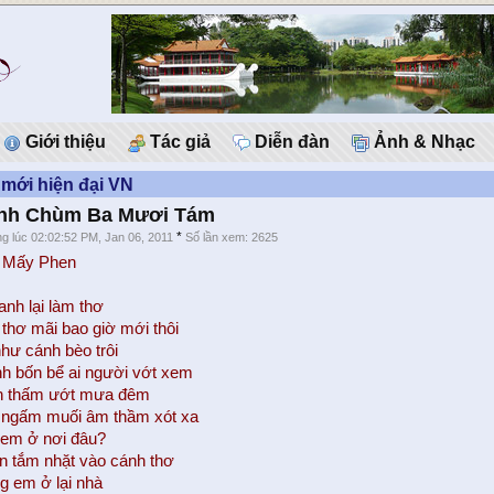
Giới thiệu
Tác giả
Diễn đàn
Ảnh & Nhạc
mới hiện đại VN
ình Chùm Ba Mươi Tám
*
g lúc 02:02:52 PM, Jan 06, 2011
Số lần xem: 2625
i Mấy Phen
nh lại làm thơ
 thơ mãi bao giờ mới thôi
như cánh bèo trôi
h bốn bể ai người vớt xem
n thấm ướt mưa đêm
 ngấm muối âm thầm xót xa
em ở nơi đâu?
ển tắm nhặt vào cánh thơ
 em ở lại nhà