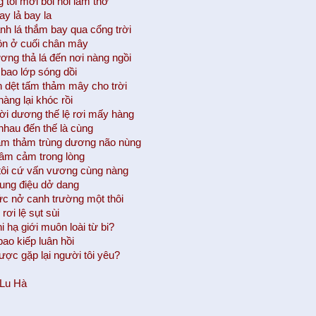
 tôi mới bồi hồi làm thơ
ay lả bay la
h lá thắm bay qua cổng trời
n ở cuối chân mây
ơng thả lá đến nơi nàng ngồi
bao lớp sóng dồi
 dệt tấm thảm mây cho trời
àng lại khóc rồi
i dương thế lệ rơi mấy hàng
hau đến thế là cùng
ặm thảm trùng dương não nùng
tâm cảm trong lòng
tôi cứ vấn vương cùng nàng
ung điệu dở dang
ức nở canh trường một thôi
rơi lệ sụt sùi
 hạ giới muôn loài từ bi?
bao kiếp luân hồi
ược gặp lại người tôi yêu?
 Lu Hà