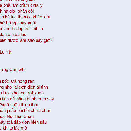
ta phải âm thầm chia ly
h hạ giới phân đôi
n kẻ tục than ôi, khác loài
hờ hững chảy xuôi
 tầm tã dập vùi tình ta
dan díu đã lâu
 biết được làm sao bây giờ?
 Lu Hà
ường Còn Ghi
n bốc lưả nóng ran
 nhớ lại cơn điên ái tình
dưới khoảng trời xanh
 tiên nữ bồng bềnh men say
Giưã chốn thiên thai
bồng đảo bồi hồi chưá chan
gọc Nữ Thái Chân
ây toả dập dờn biển sâu
o khi tỏ lúc mờ