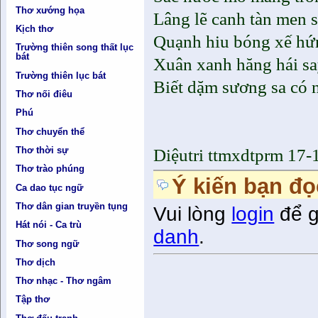
Thơ xướng họa
Lâng lẽ canh tàn men 
Kịch thơ
Quạnh hiu bóng xế hứn
Trường thiên song thất lục
bát
Xuân xanh hăng hái sa
Trường thiên lục bát
Biết dặm sương sa có 
Thơ nối điêu
Phú
Thơ chuyển thể
Thơ thời sự
Diệutri ttmxdtprm 17-
Thơ trào phúng
Ý kiến bạn đọ
Ca dao tục ngữ
Thơ dân gian truyền tụng
Vui lòng
login
để g
Hát nói - Ca trù
danh
.
Thơ song ngữ
Thơ dịch
Thơ nhạc - Thơ ngâm
Tập thơ