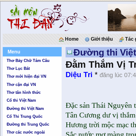
Home
Giới thiệu
Tác 
Đường thi Việ
Menu
Thơ Bảy Chữ Tám Câu
Đằm Thắm Vị T
Thơ Lục Bát
Diệu Tri
*
đăng lúc 07:
Thơ mới hiện đại VN
Thơ cận đại VN
Thơ tân hình thức
Cổ thi Việt Nam
Đặc sản Thái Nguyên t
Đường thi Việt Nam
Tân Cương dư vị thắm
Cổ Thi Trung Quốc
Hương trời mộc mạc t
Đường thi Trung Quốc
Thơ các nước ngoài
Sắc nước mơ màng tron