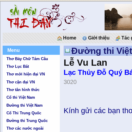
Home
Giới thiệu
Tác 
Đường thi Việ
Menu
Thơ Bảy Chữ Tám Câu
Lễ Vu Lan
Thơ Lục Bát
Lạc Thủy Ðỗ Quý Bá
Thơ mới hiện đại VN
3020
Thơ cận đại VN
Thơ tân hình thức
Cổ thi Việt Nam
Đường thi Việt Nam
Kính gửi các bạn th
Cổ Thi Trung Quốc
Đường thi Trung Quốc
Thơ các nước ngoài