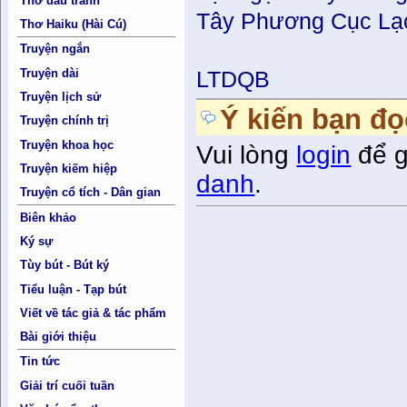
Thơ đấu tranh
Tây Phương Cục Lạ
Thơ Haiku (Hài Cú)
Truyện ngắn
Truyện dài
LTDQB
Truyện lịch sử
Ý kiến bạn đọ
Truyện chính trị
Truyện khoa học
Vui lòng
login
để g
Truyện kiếm hiệp
danh
.
Truyện cổ tích - Dân gian
Biên khảo
Ký sự
Tùy bút - Bút ký
Tiểu luận - Tạp bút
Viết về tác giả & tác phẩm
Bài giới thiệu
Tin tức
Giải trí cuối tuần