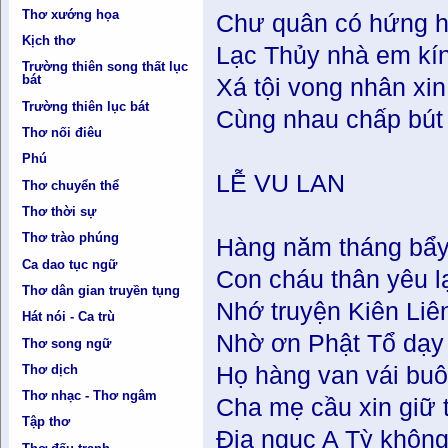
Thơ xướng họa
Chư quân có hứng h
Kịch thơ
Lạc Thủy nhà em kí
Trường thiên song thất lục
bát
Xá tội vong nhân xin
Trường thiên lục bát
Cùng nhau chấp bút 
Thơ nối điêu
Phú
LỄ VU LAN
Thơ chuyển thể
Thơ thời sự
Thơ trào phúng
Hàng năm tháng bẩ
Ca dao tục ngữ
Con cháu thân yêu lạ
Thơ dân gian truyền tụng
Nhớ truyện Kiên Liê
Hát nói - Ca trù
Nhờ ơn Phật Tổ dạy k
Thơ song ngữ
Thơ dịch
Họ hàng van vái buô
Thơ nhạc - Thơ ngâm
Cha mẹ cầu xin giữ t
Tập thơ
Địa ngục A Tỳ không