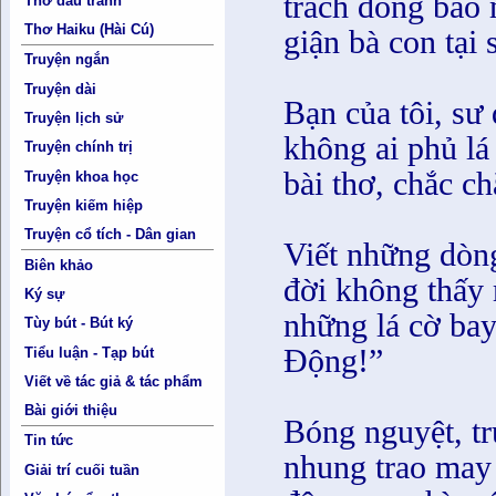
trách đồng bào
Thơ đấu tranh
Thơ Haiku (Hài Cú)
giận bà con tại 
Truyện ngắn
Truyện dài
Bạn của tôi, s
Truyện lịch sử
không ai phủ lá
Truyện chính trị
bài thơ, chắc c
Truyện khoa học
Truyện kiếm hiệp
Truyện cổ tích - Dân gian
Viết những dòn
Biên khảo
đời không thấy 
Ký sự
những lá cờ ba
Tùy bút - Bút ký
Động!”
Tiểu luận - Tạp bút
Viết về tác giả & tác phẩm
Bài giới thiệu
Bóng nguyệt, tr
Tin tức
nhung trao may
Giải trí cuối tuần