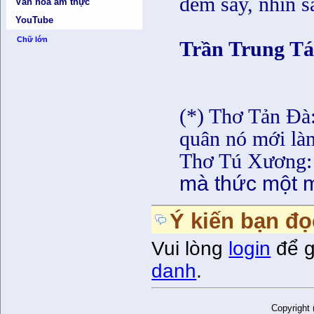
đêm say, nhìn s
Văn hóa ẩm thực
YouTube
Chữ lớn
Trần Trung T
(*) Thơ Tản Đà
quân nó mới là
Thơ Tú Xương
mà thức một m
Ý kiến bạn đọ
Vui lòng
login
để g
danh
.
Copyright