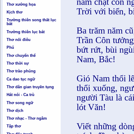
nằm chật con ng
Thơ xướng họa
Trời với biển, 
Kịch thơ
Trường thiên song thất lục
bát
Ba trăm năm cũ,
Trường thiên lục bát
Trần Côn tưởn
Thơ nối điêu
bứt rứt, bùi ng
Phú
Thơ chuyển thể
Nam, Bắc!
Thơ thời sự
Thơ trào phúng
Gió Nam thổi l
Ca dao tục ngữ
thổi xuống, ngư
Thơ dân gian truyền tụng
người Tàu là cá
Hát nói - Ca trù
Thơ song ngữ
lót Văn!
Thơ dịch
Thơ nhạc - Thơ ngâm
Viết những dòn
Tập thơ