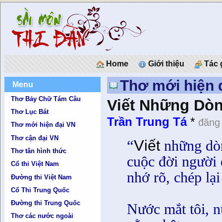
Home
Giới thiệu
Tác 
Thơ mới hiện 
Menu
Thơ Bảy Chữ Tám Câu
Viết Những Dò
Thơ Lục Bát
Trần Trung Tá
*
đăng 
Thơ mới hiện đại VN
Thơ cận đại VN
“
V
iết
những dò
Thơ tân hình thức
cuộc đời người 
Cổ thi Việt Nam
nhớ rõ, chép lại
Đường thi Việt Nam
Cổ Thi Trung Quốc
Đường thi Trung Quốc
Nước mắt tôi, 
Thơ các nước ngoài