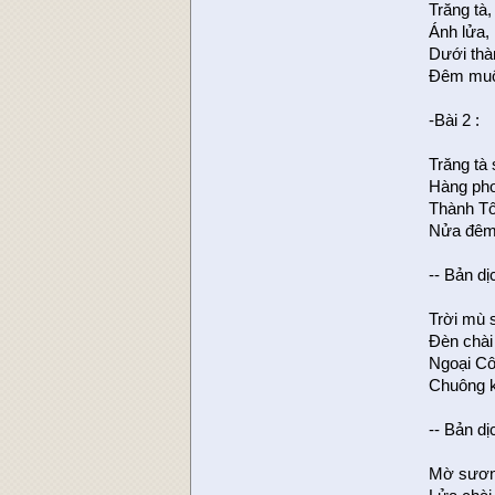
Trăng tà
Ánh lửa,
Dưới thà
Đêm muộn
-Bài 2 :
Trăng tà
Hàng pho
Thành Tô
Nửa đêm 
-- Bản d
Trời mù 
Đèn chài
Ngoại C
Chuông k
-- Bản d
Mờ sương