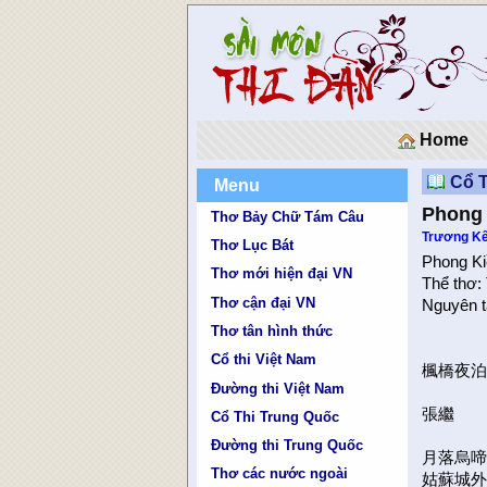
Home
Cổ 
Menu
Phong 
Thơ Bảy Chữ Tám Câu
Trương Kế
Thơ Lục Bát
Phong Ki
Thơ mới hiện đại VN
Thể thơ:
Thơ cận đại VN
Nguyên t
Thơ tân hình thức
Cổ thi Việt Nam
楓橋夜
Đường thi Việt Nam
張繼
Cổ Thi Trung Quốc
Đường thi Trung Quốc
月落烏啼
Thơ các nước ngoài
姑蘇城外