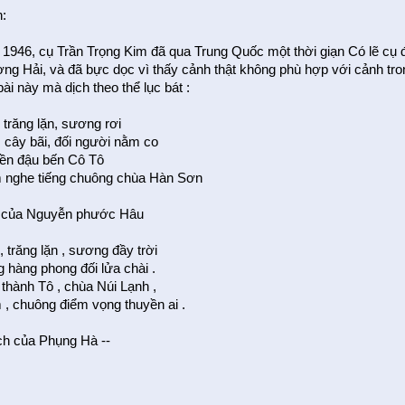
h:
1946, cụ Trần Trọng Kim đã qua Trung Quốc một thời giạn Có lẽ cụ 
ng Hải, và đã bực dọc vì thấy cảnh thật không phù hợp với cảnh tr
ài này mà dịch theo thể lục bát :
 trăng lặn, sương rơi
, cây bãi, đối người nằm co
ền đậu bến Cô Tô
 nghe tiếng chuông chùa Hàn Sơn
h của Nguyễn phước Hâu
 trăng lặn , sương đầy trời
 hàng phong đối lửa chài .
 thành Tô , chùa Núi Lạnh ,
, chuông điểm vọng thuyền ai .
ịch của Phụng Hà --