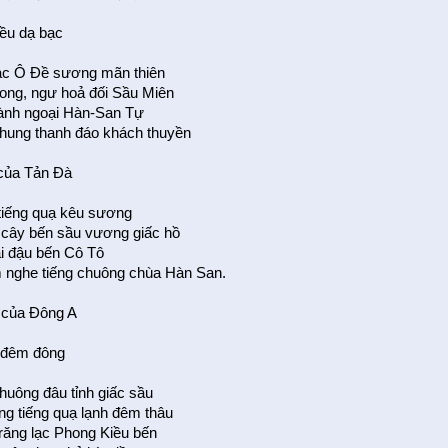
ều dạ bạc
ạc Ô Đề sương mãn thiên
ong, ngư hoả đối Sầu Miên
ành ngoại Hàn-San Tự
hung thanh đáo khách thuyền
 của Tản Đà
 tiếng quạ kêu sương
 cây bến sầu vương giấc hồ
i đậu bến Cô Tô
nghe tiếng chuông chùa Hàn San.
 của Đông A
 đêm đông
huông đâu tỉnh giấc sầu
ng tiếng quạ lạnh đêm thâu
ăng lạc Phong Kiều bến