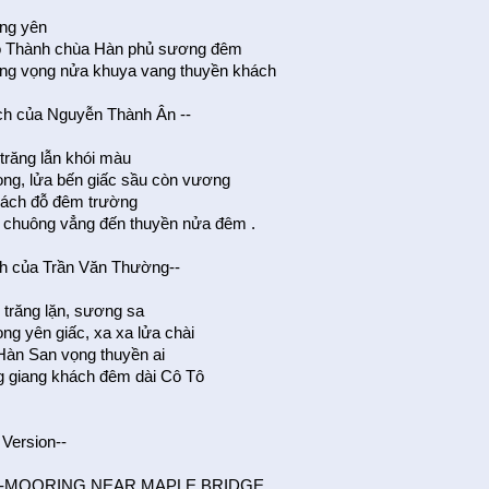
ng yên
ô Thành chùa Hàn phủ sương đêm
g vọng nửa khuya vang thuyền khách
ịch của Nguyễn Thành Ân --
trăng lẫn khói màu
ng, lửa bến giấc sầu còn vương
ách đỗ đêm trường
chuông vẳng đến thuyền nửa đêm .
ch của Trần Văn Thường--
 trăng lặn, sương sa
ng yên giấc, xa xa lửa chài
àn San vọng thuyền ai
 giang khách đêm dài Cô Tô
 Version--
T-MOORING NEAR MAPLE BRIDGE