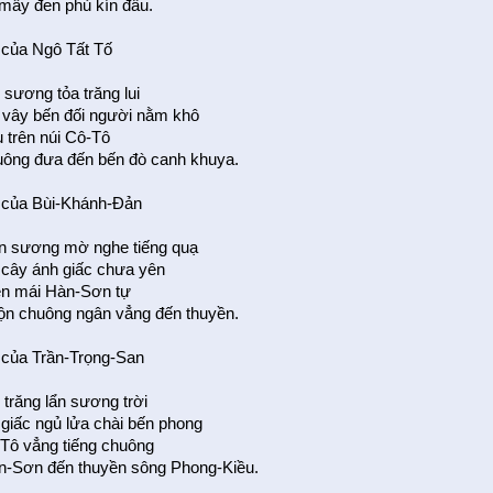
 mây đen phủ kín đầu.
 của Ngô Tất Tố
 sương tỏa trăng lui
 vây bến đối người nằm khô
 trên núi Cô-Tô
uông đưa đến bến đò canh khuya.
 của Bùi-Khánh-Đản
ặn sương mờ nghe tiếng quạ
 cây ánh giấc chưa yên
n mái Hàn-Sơn tự
n chuông ngân vẳng đến thuyền.
 của Trần-Trọng-San
 trăng lẩn sương trời
 giấc ngủ lửa chài bến phong
ô vẳng tiếng chuông
-Sơn đến thuyền sông Phong-Kiều.