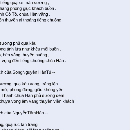
, tiếng quạ xé màn sương ,
 hàng phong giục khách buồn .
nh Cô Tô, chùa Hàn vắng ,
 thuyền ai thoảng tiếng chuông .
 sương phủ quạ kêu ,
ng ánh lửa như khêu mối buồn .
, bến vắng thuyền buông ,
vọng đến tiếng chuông chùa Hàn .
ịch của SongNguyễn HànTú --
sương, quạ kêu vang, trăng lặn
 mờ, phong đứng, giấc không yên
ô Thành chùa Hàn phủ sương đêm
huya vọng âm vang thuyền viễn khách
ịch của NguyễnTâmHàn --
, quạ rúc tàn trăng