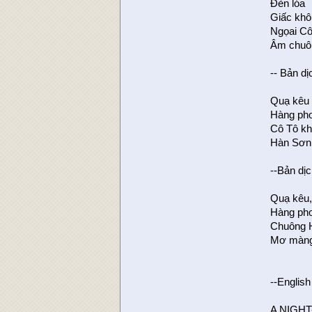
Đèn lóa
Giấc khô
Ngọai C
Âm chuôn
-- Bản d
Quạ kêu 
Hàng pho
Cô Tô kh
Hàn Sơn 
--Bản dị
Quạ kêu,
Hàng pho
Chuông H
Mơ màng
--English
A NIGH