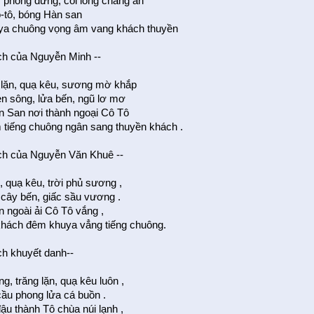
, phong đứng, cõi lòng chẳng an
-tô, bóng Hàn san
ya chuông vọng âm vang khách thuyền
ịch của Nguyễn Minh --
 lặn, quạ kêu, sương mờ khắp
n sông, lửa bến, ngũ lơ mơ
 San nơi thành ngoại Cô Tô
tiếng chuông ngân sang thuyền khách .
ịch của Nguyễn Văn Khuê --
, quạ kêu, trời phủ sương ,
 cây bến, giấc sầu vương .
 ngoài ải Cô Tô vắng ,
hách đêm khuya vẳng tiếng chuông.
ch khuyết danh--
g, trăng lặn, quạ kêu luôn ,
cầu phong lửa cá buồn .
ậu thành Tô chùa núi lạnh ,