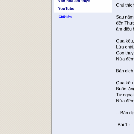
Văn hóa ẩm thực
Chú thíc
YouTube
Sau năm 
Chữ lớn
đến Thượ
âm điệu b
Quạ kêu,
Lửa chài
Con thuy
Nửa đêm
Bản dịc
Quạ kêu ,
Buồn lặng
Từ ngoại
Nửa đêm 
-- Bản d
-Bài 1 :