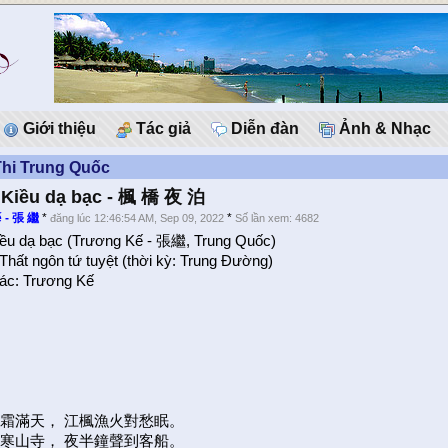
Giới thiệu
Tác giả
Diễn đàn
Ảnh & Nhạc
Thi Trung Quốc
Kiều dạ bạc - 楓 橋 夜 泊
 - 張 繼
*
*
đăng lúc 12:46:54 AM, Sep 09, 2022
Số lần xem: 4682
ều dạ bạc (Trương Kế - 張繼, Trung Quốc)
 Thất ngôn tứ tuyệt (thời kỳ: Trung Đường)
ác: Trương Kế
泊
霜滿天， 江楓漁火對愁眠。
寒山寺， 夜半鐘聲到客船。