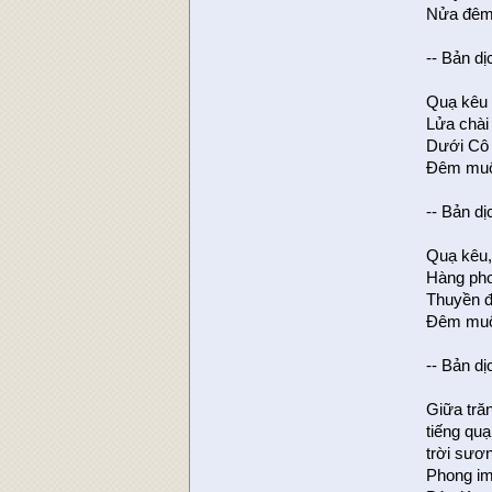
Nửa đêm 
-- Bản d
Quạ kêu 
Lửa chài
Dưới Cô 
Đêm muộn
-- Bản d
Quạ kêu,
Hàng pho
Thuyền đ
Đêm muộn
-- Bản d
Giữa tră
tiếng qu
trời sươ
Phong im