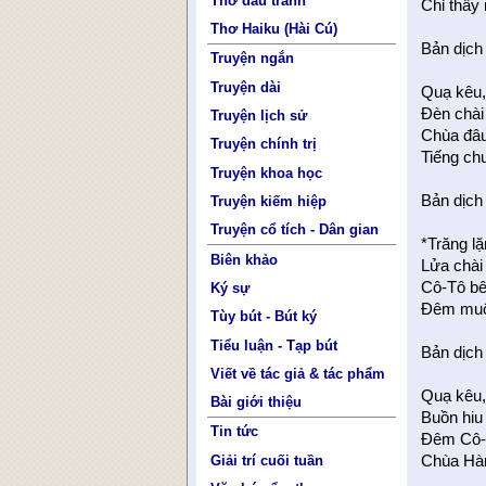
Thơ đấu tranh
Chỉ thấy
Thơ Haiku (Hài Cú)
Bản dịch
Truyện ngắn
Truyện dài
Quạ kêu,
Đèn chài
Truyện lịch sử
Chùa đâu
Truyện chính trị
Tiếng ch
Truyện khoa học
Bản dịch
Truyện kiếm hiệp
Truyện cổ tích - Dân gian
*Trăng l
Biên khảo
Lửa chài
Cô-Tô bê
Ký sự
Đêm muộ
Tùy bút - Bút ký
Tiểu luận - Tạp bút
Bản dịch
Viết về tác giả & tác phẩm
Quạ kêu,
Bài giới thiệu
Buồn hiu
Tin tức
Đêm Cô-T
Giải trí cuối tuần
Chùa Hàn