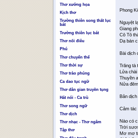
Thơ xướng họa
Phong Ki
Kịch thơ
Trường thiên song thất lục
Nguyệt l
bát
Giang ph
Trường thiên lục bát
Cô Tô th
Dạ bán c
Thơ nối điêu
Phú
Bài dịch
Thơ chuyển thể
Thơ thời sự
Trăng tà
Lửa chài
Thơ trào phúng
Thuyền a
Ca dao tục ngữ
Nửa đêm 
Thơ dân gian truyền tụng
Bản dịch
Hát nói - Ca trù
Thơ song ngữ
Cảm tác
Thơ dịch
Nào có c
Thơ nhạc - Thơ ngâm
Trời sươ
Tập thơ
Mơ mơ tr