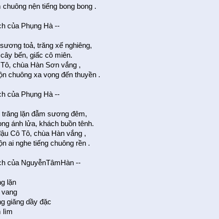
chuông nện tiếng bong bong .
ịch của Phụng Hà --
sương toả, trăng xế nghiêng,
 cây bến, giấc cô miên.
Tô, chùa Hàn Sơn vắng ,
 chuông xa vọng đến thuyền .
ịch của Phụng Hà --
 trăng lặn đẫm sương đêm,
ng ánh lửa, khách buồn tênh.
ậu Cô Tô, chùa Hàn vắng ,
 ai nghe tiếng chuông rền .
ịch của NguyễnTâmHàn --
ng lặn
ạ vang
ng giăng dầy đặc
 lìm