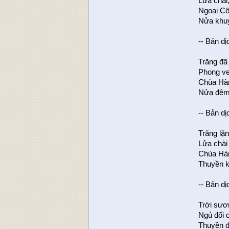
Lửa chài
Ngoại Cô
Nửa khu
-- Bản d
Trăng đã
Phong ve
Chùa Hàn
Nửa đêm 
-- Bản d
Trăng lặn
Lửa chài
Chùa Hàn
Thuyền k
-- Bản dị
Trời sươn
Ngủ đối 
Thuyền đ