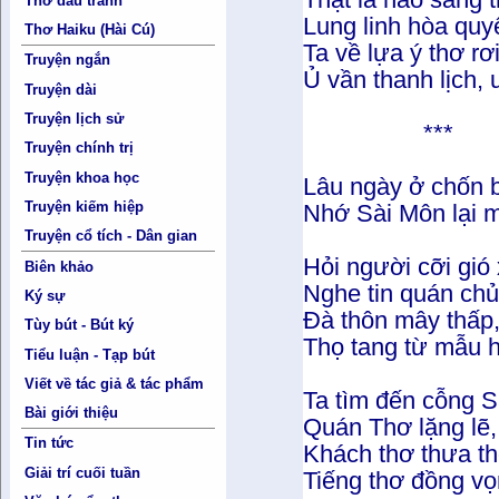
Thơ đấu tranh
Lung linh hòa quy
Thơ Haiku (Hài Cú)
Ta về lựa ý thơ rơ
Truyện ngắn
Ủ vần thanh lịch,
Truyện dài
Truyện lịch sử
***
Truyện chính trị
Truyện khoa học
Lâu ngày ở chốn b
Truyện kiếm hiệp
Nhớ Sài Môn lại m
Truyện cổ tích - Dân gian
Hỏi người cỡi gió
Biên khảo
Nghe tin quán ch
Ký sự
Đà thôn mây thấp
Tùy bút - Bút ký
Thọ tang từ mẫu 
Tiểu luận - Tạp bút
Viết về tác giả & tác phẩm
Ta tìm đến cỗng 
Bài giới thiệu
Quán Thơ lặng lẽ,
Tin tức
Khách thơ thưa th
Giải trí cuối tuần
Tiếng thơ đồng vọ