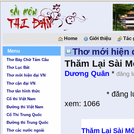
Home
Giới thiệu
Tác 
Thơ mới hiện 
Menu
Thơ Bảy Chữ Tám Câu
Thăm Lại Sài 
Thơ Lục Bát
Dương Quân
*
đăng l
Thơ mới hiện đại VN
Thơ cận đại VN
Thơ tân hình thức
*
đăng l
Cổ thi Việt Nam
xem: 1066
Đường thi Việt Nam
Cổ Thi Trung Quốc
Đường thi Trung Quốc
Thăm Lại Sài M
Thơ các nước ngoài