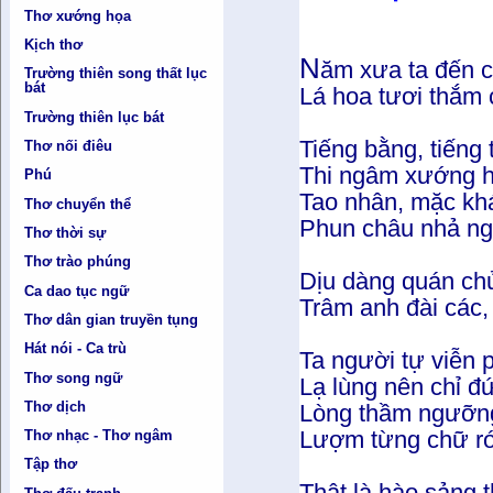
Thơ xướng họa
Kịch thơ
N
ăm xưa ta đến 
Trường thiên song thất lục
bát
Lá hoa tươi thắm
Trường thiên lục bát
Tiếng bằng, tiếng 
Thơ nối điêu
Thi ngâm xướng h
Phú
Tao nhân, mặc kh
Thơ chuyển thể
Phun châu nhả ng
Thơ thời sự
Thơ trào phúng
Dịu dàng quán c
Ca dao tục ngữ
Trâm anh đài các,
Thơ dân gian truyền tụng
Hát nói - Ca trù
Ta người tự viễn 
Thơ song ngữ
Lạ lùng nên chỉ đ
Thơ dịch
Lòng thầm ngưỡn
Lượm từng chữ rớ
Thơ nhạc - Thơ ngâm
Tập thơ
Thật là hào sảng 