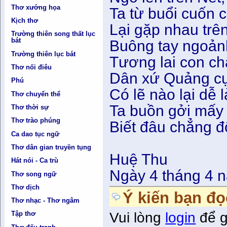
Thơ xướng họa
Ta từ buổi cuốn 
Kịch thơ
Lại gặp nhau trê
Trường thiên song thất lục
bát
Buông tay ngoản
Trường thiên lục bát
Tương lai con ch
Thơ nối điêu
Dân xứ Quảng cự
Phú
Có lẽ nào lại dễ 
Thơ chuyển thể
Ta buồn gởi mấy
Thơ thời sự
Thơ trào phúng
Biết đâu chẳng đ
Ca dao tục ngữ
Thơ dân gian truyền tụng
Huệ Thu
Hát nói - Ca trù
Ngày 4 tháng 4 
Thơ song ngữ
Thơ dịch
Ý kiến bạn đọ
Thơ nhạc - Thơ ngâm
Vui lòng
login
để g
Tập thơ