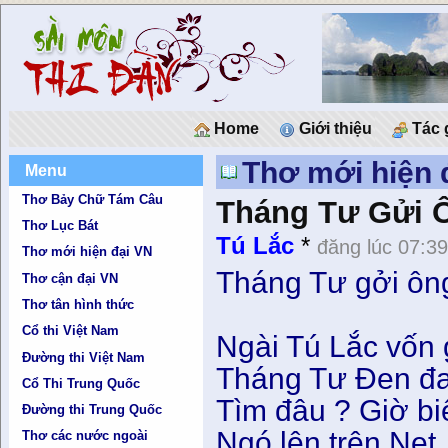
Home
Giới thiệu
Tác 
Thơ mới hiện 
Menu
Thơ Bảy Chữ Tám Câu
Tháng Tư Gửi 
Thơ Lục Bát
Tú Lắc
*
đăng lúc 07:3
Thơ mới hiện đại VN
Tháng Tư gởi ôn
Thơ cận đại VN
Thơ tân hình thức
Cổ thi Việt Nam
Ngài Tú Lắc vốn 
Đường thi Việt Nam
Tháng Tư Ðen đa
Cổ Thi Trung Quốc
Tìm đâu ? Giờ bi
Đường thi Trung Quốc
Ngó lên trên Net
Thơ các nước ngoài