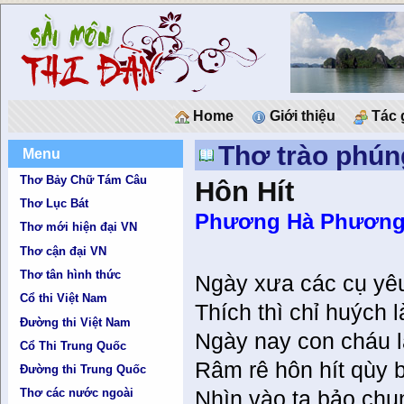
Home
Giới thiệu
Tác 
Thơ trào phún
Menu
Thơ Bảy Chữ Tám Câu
Hôn Hít
Thơ Lục Bát
Phương Hà Phươn
Thơ mới hiện đại VN
Thơ cận đại VN
Thơ tân hình thức
Ngày xưa các cụ yê
Cổ thi Việt Nam
Thích thì chỉ huých l
Đường thi Việt Nam
Ngày nay con cháu l
Cổ Thi Trung Quốc
Râm rê hôn hít qùy 
Đường thi Trung Quốc
Thơ các nước ngoài
Nhìn vào ta bảo ch