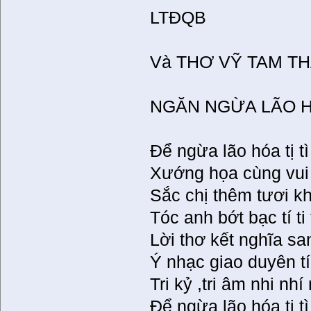
LTĐQB
Và THƠ VỸ TAM T
NGĂN NGỪA LÃO 
Để ngừa lão hóa tị tì 
Xướng họa cùng vui tí
Sắc chị thêm tươi k
Tóc anh bớt bạc tí ti 
Lời thơ kết nghĩa s
Ý nhạc giao duyên tí t
Tri kỷ ,tri âm nhi nhí
Để ngừa lão hóa tị tì 