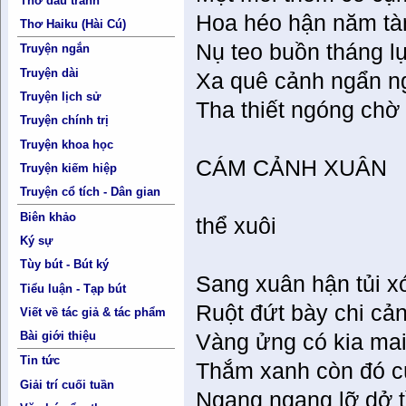
Thơ đấu tranh
Hoa héo hận năm tàn 
Thơ Haiku (Hài Cú)
Nụ teo buồn tháng lụ
Truyện ngắn
Truyện dài
Xa quê cảnh ngẩn 
Truyện lịch sử
Tha thiết ngóng chờ
Truyện chính trị
Truyện khoa học
CÁM CẢNH XUÂN
Truyện kiếm hiệp
Truyện cổ tích - Dân gian
Biên khảo
thể xuôi
Ký sự
Tùy bút - Bút ký
Sang xuân hận tủi x
Tiểu luận - Tạp bút
Ruột đứt bày chi cả
Viết về tác giả & tác phẩm
Bài giới thiệu
Vàng ửng có kia mai
Tin tức
Thắm xanh còn đó c
Giải trí cuối tuần
Ngang ngang lỡ dở t