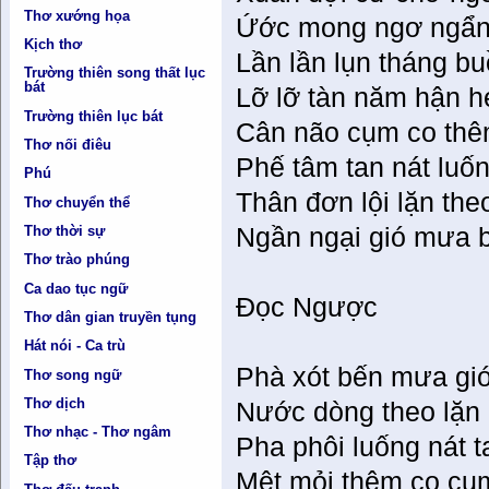
Thơ xướng họa
Ứớc mong ngơ ngẩn
Kịch thơ
Lần lần lụn tháng bu
Trường thiên song thất lục
bát
Lỡ lỡ tàn năm hận h
Trường thiên lục bát
Cân não cụm co thê
Thơ nối điêu
Phế tâm tan nát luố
Phú
Thân đơn lội lặn th
Thơ chuyển thể
Thơ thời sự
Ngần ngại gió mưa 
Thơ trào phúng
Ca dao tục ngữ
Đọc Ngược
Thơ dân gian truyền tụng
Hát nói - Ca trù
Phà xót bến mưa gió
Thơ song ngữ
Thơ dịch
Nước dòng theo lặn 
Thơ nhạc - Thơ ngâm
Pha phôi luống nát 
Tập thơ
Mệt mỏi thêm co cụm