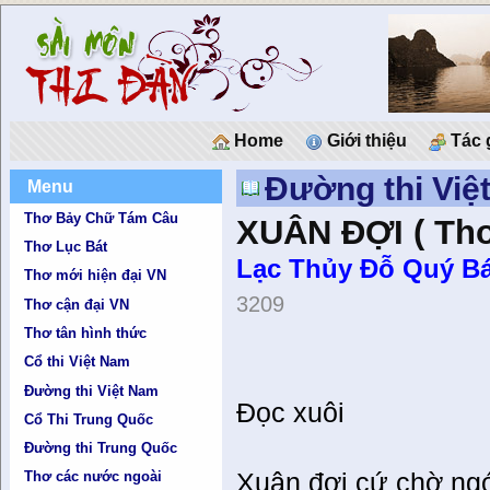
Home
Giới thiệu
Tác 
Đường thi Việ
Menu
Thơ Bảy Chữ Tám Câu
XUÂN ĐỢI ( Thơ
Thơ Lục Bát
Lạc Thủy Ðỗ Quý Bá
Thơ mới hiện đại VN
3209
Thơ cận đại VN
Thơ tân hình thức
Cổ thi Việt Nam
Đường thi Việt Nam
Đọc xuôi
Cổ Thi Trung Quốc
Đường thi Trung Quốc
Xuân đợi cứ chờ ngó
Thơ các nước ngoài