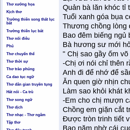
Thơ xướng họa
Quản bà lăn khóc tỉ t
Kịch thơ
Tuổi xanh góa bụa c
Trường thiên song thất lục
bát
Thương chồng lòng 
Trường thiên lục bát
Bao đêm biếng ngủ 
Thơ nối điêu
Bà hương sư mới hỏi
Phú
" Chị sao gầy ốm võ 
Thơ chuyển thể
Thơ thời sự
-Chị ơi nói chỉ thên r
Thơ trào phúng
Anh đi để nhớ để sầ
Ca dao tục ngữ
Ăn quen giờ nhịn ch
Thơ dân gian truyền tụng
Làm sao khỏi khát k
Hát nói - Ca trù
-Em cho chị mượn c
Thơ song ngữ
Thơ dịch
Chồng em giặn cắt t
Thơ nhạc - Thơ ngâm
Được tròn trinh tiết 
Tập thơ
Bao năm nhờ cái cục