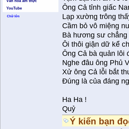
Văn hóa ẩm thực
Ông Cả tỉnh giấc N
YouTube
Lạp xường trông thấ
Chữ lớn
Cầm bỏ vô miệng nu
Bà hương sư chẳng n
Ôi thôi giận dữ kể ch
Ông Cả bà quản lôi đ
Nghe đâu ông Phủ 
Xử ông Cả lỗi bắt th
Đúng là của đáng n
Ha Ha !
Quỷ
Ý kiến bạn đọ