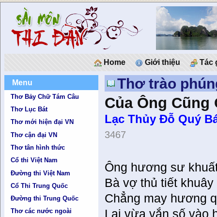
Home
Giới thiệu
Tác 
Thơ trào phún
Menu
Thơ Bảy Chữ Tám Câu
Của Ông Cũng 
Thơ Lục Bát
Lạc Thủy Ðỗ Quý Bá
Thơ mới hiện đại VN
3467
Thơ cận đại VN
Thơ tân hình thức
Cổ thi Việt Nam
Ông hương sư khuất
Đường thi Việt Nam
Bà vợ thủ tiết khuâ
Cổ Thi Trung Quốc
Chẳng may hương qu
Đường thi Trung Quốc
Lại vừa vắn số vào h
Thơ các nước ngoài