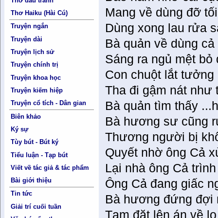
Thơ đấu tranh
Mang về dùng đỡ tối
Thơ Haiku (Hài Cú)
Dùng xong lau rửa s
Truyện ngắn
Truyện dài
Bà quản về dùng cả
Truyện lịch sử
Sáng ra ngủ mệt bỏ
Truyện chính trị
Con chuột lắt tưởn
Truyện khoa học
Tha đi gậm nát như 
Truyện kiếm hiệp
Bà quản tìm thấy ...h
Truyện cổ tích - Dân gian
Biên khảo
Bà hương sư cũng rụ
Ký sự
Thương người bị khổ
Tùy bút - Bút ký
Quyết nhờ ông Cả xử
Tiểu luận - Tạp bút
Lại nhà ông Cả trình
Viết về tác giả & tác phẩm
Bài giới thiệu
Ông Cả đang giấc ng
Tin tức
Bà hương đứng đợi 
Giải trí cuối tuần
Tạm đặt lên án về lo