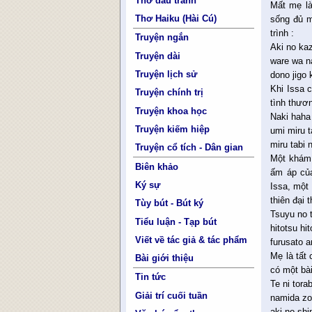
Thơ đấu tranh
Mất mẹ là
Thơ Haiku (Hài Cú)
sống đủ m
trình :
Truyện ngắn
Aki no ka
Truyện dài
ware wa n
Truyện lịch sử
dono jigo 
Khi Issa 
Truyện chính trị
tình thươ
Truyện khoa học
Naki haha
Truyện kiếm hiệp
umi miru t
miru tabi n
Truyện cổ tích - Dân gian
Một khám 
Biên khảo
ấm áp của
Ký sự
Issa, một 
thiên đại 
Tùy bút - Bút ký
Tsuyu no 
Tiểu luận - Tạp bút
hitotsu hi
Viết về tác giả & tác phẩm
furusato a
Mẹ là tất
Bài giới thiệu
có một bà
Tin tức
Te ni tor
Giải trí cuối tuần
namida zo 
aki no sh