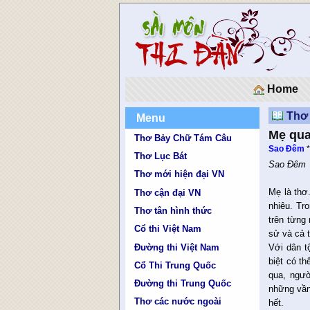
Home
Thơ
Menu
Mẹ qua
Thơ Bảy Chữ Tám Câu
Sao Đêm
Thơ Lục Bát
Sao Đêm
Thơ mới hiện đại VN
Mẹ là thơ
Thơ cận đại VN
nhiêu. Tr
Thơ tân hình thức
trên từng 
Cổ thi Việt Nam
sử và cả 
Đường thi Việt Nam
Với dân t
biệt có t
Cổ Thi Trung Quốc
qua, ngườ
Đường thi Trung Quốc
những vần
Thơ các nước ngoài
hết.