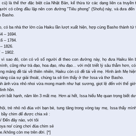
i cú) là thể thơ đặc biệt của Nhật Bản, kế thừa từ các dạng liên ca truyền
ười có công đầu lập nên con đường "Tiêu phong" (Shofu) này, và đưa đến đỉ
o Basho.
, có ba nhà thơ lớn của Haiku lần lượt xuất hiện, hợp cùng Basho thành tứ 
4 – 1694.
6 – 1784.
 – 1826.
7 – 1902.
 vì sao đó, còn có vô số người đi theo con đường này, họ đưa Haiku lên bì
ình, cũng như trà đạo, hoa đạo, nhu đạo... với một triết lý sâu thẳm hơn, có 
ng mảng đề tài về thiên nhiên, Haiku còn có đề tài về mẹ. Hình ảnh Mẹ hiệ
hàng của sự giải thoát, chúng ta sẽ tìm thấy ở thơ Issa và thơ Basho.
h ảnh vừa nhỏ nhoi vừa mong manh như hạt sương, giọt lệ đến với thế giới t
linh hồn.
gười bất hạnh, năm lên 3 mất mẹ. Hơn ai hết, Issa hiểu Mẹ quan trọng biết d
hội, trẻ nhỏ nô đùa với bạn bè, tung tăng trong vòng tay mẹ, Issa thấy mình
i bầy chim để được chia xẻ :
e/ Đến đây nào, với tôi
oya no/ cùng chơi đùa chim sẻ
e./không còn mẹ trên đời. [*]