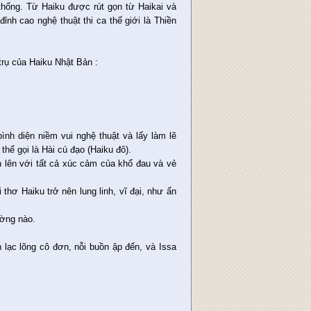
 thống. Từ Haiku được rút gọn từ Haikai và
nh cao nghệ thuật thi ca thế giới là Thiền
trụ của Haiku Nhật Bản :
nh diện niềm vui nghệ thuật và lấy làm lẽ
thể gọi là Hài cú đạo (Haiku đô).
n lên với tất cả xúc cảm của khổ đau và vẻ
hơ Haiku trở nên lung linh, vĩ đại, như ẩn
ường nào.
 lạc lõng cô đơn, nỗi buồn ập đến, và Issa