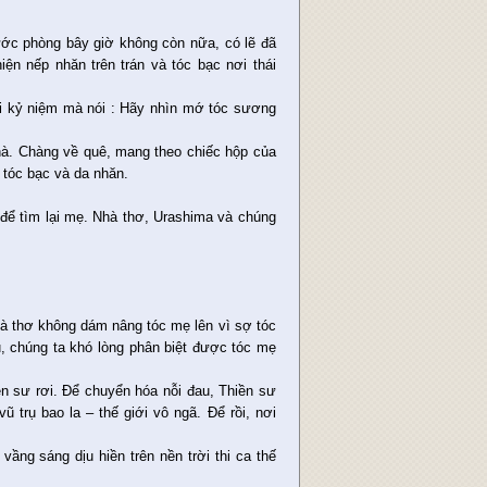
ước phòng bây giờ không còn nữa, có lẽ đã
ện nếp nhăn trên trán và tóc bạc nơi thái
úi kỷ niệm mà nói : Hãy nhìn mớ tóc sương
à. Chàng về quê, mang theo chiếc hộp của
 tóc bạc và da nhăn.
để tìm lại mẹ. Nhà thơ, Urashima và chúng
à thơ không dám nâng tóc mẹ lên vì sợ tóc
 chúng ta khó lòng phân biệt được tóc mẹ
n sư rơi. Để chuyển hóa nỗi đau, Thiền sư
 trụ bao la – thế giới vô ngã. Để rồi, nơi
ng sáng dịu hiền trên nền trời thi ca thế