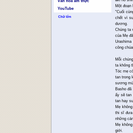
Văn hóa ẩm thực
Một đoạn 
YouTube
"Cuối cùn
Chữ lớn
chết vì s
dương.
Chúng ta 
của Mẹ đâ
Urashima 
công chúa
Mỗi chúng
ta không 
Tóc mẹ c
tan trong 
sương mùa
Basho đã 
ấy sẽ tan
tan hay sư
Mẹ không 
thi sĩ đư
những cán
Mẹ không 
giới.