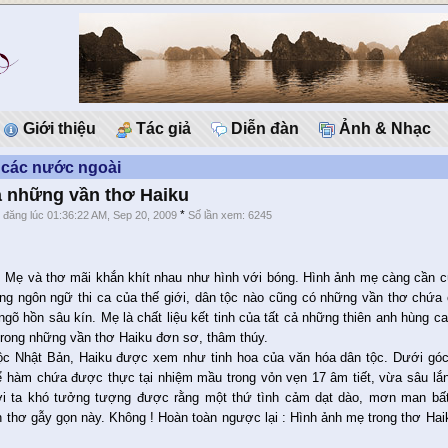
Giới thiệu
Tác giả
Diễn đàn
Ảnh & Nhạc
 các nước ngoài
 những vần thơ Haiku
*
*
đăng lúc 01:36:22 AM, Sep 20, 2009
Số lần xem: 6245
. Mẹ và thơ mãi khắn khít nhau như hình với bóng. Hình ảnh mẹ càng cần c
ong ngôn ngữ thi ca của thế giới, dân tộc nào cũng có những vần thơ chứa 
ngõ hồn sâu kín. Mẹ là chất liệu kết tinh của tất cả những thiên anh hùng ca
trong những vần thơ Haiku đơn sơ, thâm thúy.
ộc Nhật Bản, Haiku được xem như tinh hoa của văn hóa dân tộc. Dưới góc 
hể hàm chứa được thực tại nhiệm mầu trong vỏn vẹn 17 âm tiết, vừa sâu lắn
i ta khó tưởng tượng được rằng một thứ tình cảm dạt dào, mơn man bất 
 thơ gẫy gọn này. Không ! Hoàn toàn ngược lại : Hình ảnh mẹ trong thơ Haiku