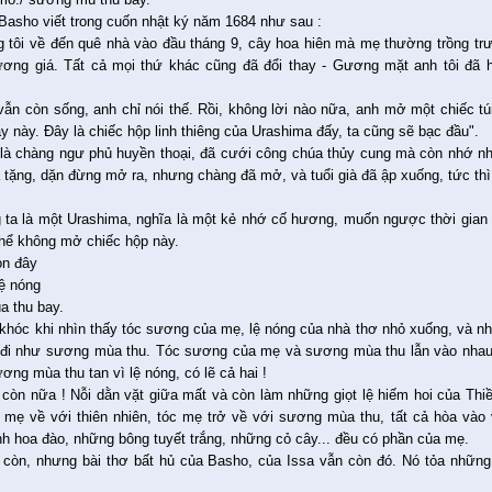
Basho viết trong cuốn nhật ký năm 1684 như sau :
g tôi về đến quê nhà vào đầu tháng 9, cây hoa hiên mà mẹ thường trồng tr
ương giá. Tất cả mọi thứ khác cũng đã đổi thay - Gương mặt anh tôi đã hi
vẫn còn sống, anh chỉ nói thế. Rồi, không lời nào nữa, anh mở một chiếc t
y này. Đây là chiếc hộp linh thiêng của Urashima đấy, ta cũng sẽ bạc đầu".
là chàng ngư phủ huyền thoại, đã cưới công chúa thủy cung mà còn nhớ nh
 tặng, dặn đừng mở ra, nhưng chàng đã mở, và tuổi già đã ập xuống, tức thì
 ta là một Urashima, nghĩa là một kẻ nhớ cố hương, muốn ngược thời gian 
thể không mở chiếc hộp này.
òn đây
lệ nóng
 thu bay.
khóc khi nhìn thấy tóc sương của mẹ, lệ nóng của nhà thơ nhỏ xuống, và nh
 đi như sương mùa thu. Tóc sương của mẹ và sương mùa thu lẫn vào nhau,
ơng mùa thu tan vì lệ nóng, có lẽ cả hai !
còn nữa ! Nỗi dằn vặt giữa mất và còn làm những giọt lệ hiếm hoi của Thiề
a mẹ về với thiên nhiên, tóc mẹ trở về với sương mùa thu, tất cả hòa vào vũ
h hoa đào, những bông tuyết trắng, những cỏ cây... đều có phần của mẹ.
còn, nhưng bài thơ bất hủ của Basho, của Issa vẫn còn đó. Nó tỏa những vầ