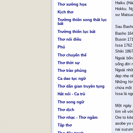
Haiku (Hà
Thơ xướng họa
Hokku. Ng
Kịch thơ
sư Matsu
Trường thiên song thất lục
bát
Sau Basho
Trường thiên lục bát
Basho 164
Buson 171
Thơ nối điêu
Issa 1762
Phú
Shiki 186
Thơ chuyển thể
Ngoài bốn
Thơ thời sự
sống đời m
Ngoài nhữ
Thơ trào phúng
đẹp nhẹ n
Ca dao tục ngữ
Những hìn
Thơ dân gian truyền tụng
chứa một 
Issa là n
Hát nói - Ca trù
Thơ song ngữ
Một ngày 
Thơ dịch
tìm về vớ
Ore to kit
Thơ nhạc - Thơ ngâm
asobe yo 
Tập thơ
nai suzum