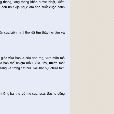
ng thang, lang thang khắp nước Nhật, kiếm
í còn như địa ngục ám ảnh suốt cuộc hành
n của biển, nhà thơ đã tìm thấy hơi ấm và
 giác vừa bao la của tình mẹ, vừa mặn mà
ào bản thể nhiệm mầu. Giờ đây, trước mắt
sáng và trong cát bụi. Nơi hạt bụi chứa tam
h những bài thơ về mẹ của Issa, Basho cũng