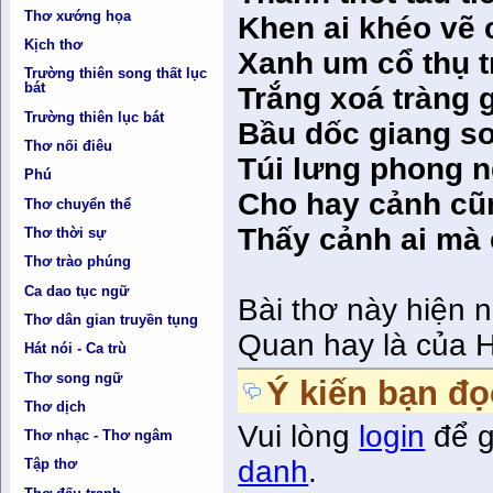
Thơ xướng họa
Khen ai khéo vẽ 
Kịch thơ
Xanh um cổ thụ t
Trường thiên song thất lục
bát
Trắng xoá tràng 
Trường thiên lục bát
Bầu dốc giang s
Thơ nối điêu
Túi lưng phong n
Phú
Cho hay cảnh cũ
Thơ chuyển thể
Thấy cảnh ai mà
Thơ thời sự
Thơ trào phúng
Ca dao tục ngữ
Bài thơ này hiện 
Thơ dân gian truyền tụng
Quan hay là của 
Hát nói - Ca trù
Thơ song ngữ
Ý kiến bạn đọ
Thơ dịch
Vui lòng
login
để g
Thơ nhạc - Thơ ngâm
danh
.
Tập thơ