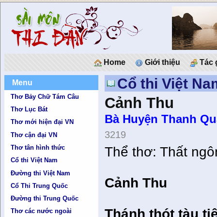
Home
Giới thiệu
Tác 
Cổ thi Việt Na
Menu
Thơ Bảy Chữ Tám Câu
Cảnh Thu
Thơ Lục Bát
Bà Huyện Thanh Q
Thơ mới hiện đại VN
3219
Thơ cận đại VN
Thơ tân hình thức
Thể thơ: Thất ngôn
Cổ thi Việt Nam
Đường thi Việt Nam
Cảnh Thu
Cổ Thi Trung Quốc
Đường thi Trung Quốc
Thánh thót tàu t
Thơ các nước ngoài