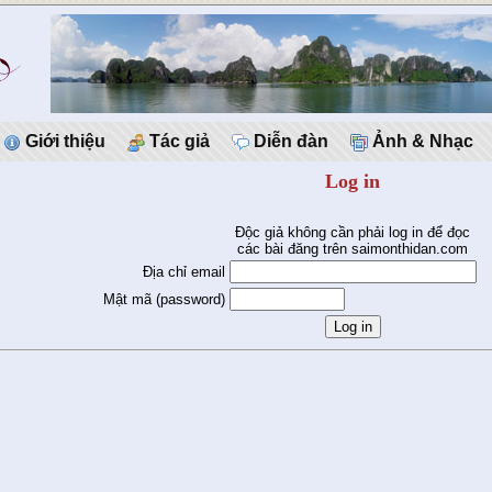
Giới thiệu
Tác giả
Diễn đàn
Ảnh & Nhạc
Log in
Độc giả không cần phải log in để đọc
các bài đăng trên saimonthidan.com
Địa chỉ email
Mật mã (password)