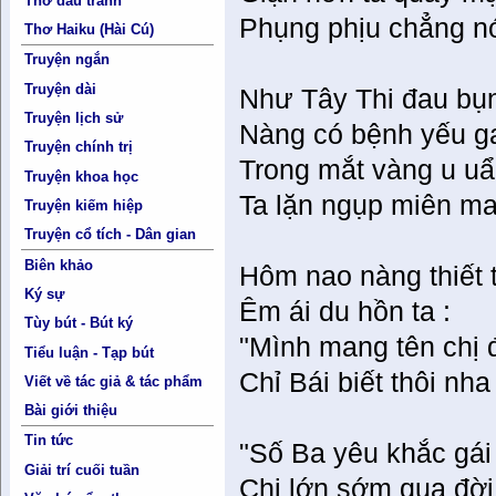
Thơ đấu tranh
Phụng phịu chẳng nói
Thơ Haiku (Hài Cú)
Truyện ngắn
Truyện dài
Như Tây Thi đau bụ
Truyện lịch sử
Nàng có bệnh yếu g
Truyện chính trị
Trong mắt vàng u u
Truyện khoa học
Ta lặn ngụp miên man
Truyện kiếm hiệp
Truyện cổ tích - Dân gian
Biên khảo
Hôm nao nàng thiết 
Ký sự
Êm ái du hồn ta :
Tùy bút - Bút ký
"Mình mang tên chị 
Tiểu luận - Tạp bút
Chỉ Bái biết thôi nha 
Viết về tác giả & tác phẩm
Bài giới thiệu
Tin tức
"Số Ba yêu khắc gái 
Giải trí cuối tuần
Chị lớn sớm qua đời