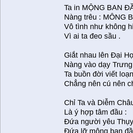
Ta in MỘNG BAN Đ
Nàng trêu : MÔNG 
Vô tình như không h
Vì ai ta đeo sầu .
Giắt nhau lên Đại H
Nàng vào dạy Trưng
Ta buồn đời viết loạ
Chẳng nên cú nên c
Chỉ Ta và Diễm Châ
Là ý hợp tâm đầu :
Đứa người yêu Thụy
Đứa lỡ mông ban đ