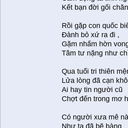
Kết bạn đời gối chăn 
Rồi gặp con quốc bi
Đành bỏ xứ ra đi ,
Gặm nhấm hờn vong
Tâm tư nặng như chì
Qua tuổi tri thiên mệ
Lửa lòng đã cạn khô
Ai hay tin người cũ
Chợt đến trong mơ 
Có người xưa mê n
Như ta đã bẽ bàng