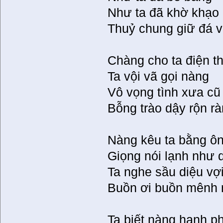
Như ta đã khờ khạo
Thuỷ chung giữ đá v
Chàng cho ta điện t
Ta vội vã gọi nàng
Vô vọng tình xưa cũ
Bỗng trào dậy rộn rà
Nàng kêu ta bằng ô
Giọng nói lạnh như 
Ta nghe sầu diệu vợi
Buồn ơi buồn mênh 
Ta biết nàng hạnh p