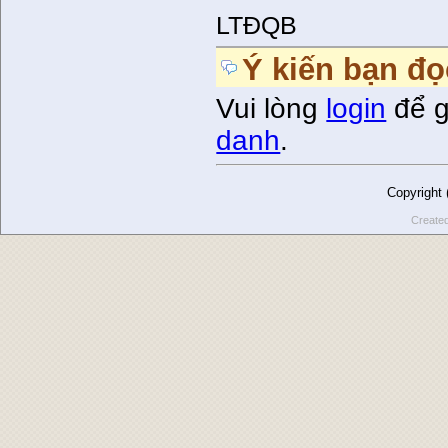
LTĐQB
Ý kiến bạn đọ
Vui lòng
login
để g
danh
.
Copyright
Create