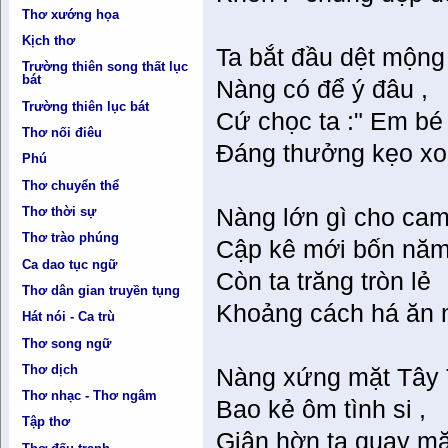
Thơ xướng họa
Kịch thơ
Ta bắt đầu dệt mộng
Trường thiên song thất lục
bát
Nàng có để ý đâu ,
Trường thiên lục bát
Cứ chọc ta :" Em bé 
Thơ nối điêu
Đáng thưởng kẹo xoa
Phú
Thơ chuyển thể
Thơ thời sự
Nàng lớn gì cho cam
Thơ trào phúng
Cập kê mới bốn năm
Ca dao tục ngữ
Còn ta trăng tròn lẻ
Thơ dân gian truyền tụng
Khoảng cách há ăn
Hát nói - Ca trù
Thơ song ngữ
Thơ dịch
Nàng xứng mặt Tây 
Thơ nhạc - Thơ ngâm
Bao kẻ ôm tình si ,
Tập thơ
Giận hờn ta quay mặ