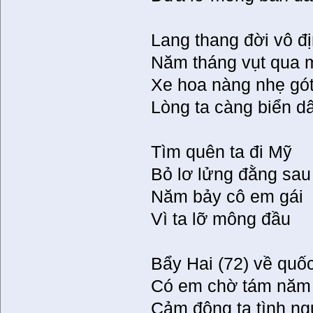
Lang thang đời vô đ
Năm tháng vụt qua 
Xe hoa nàng nhẹ gót
Lòng ta càng biển d
Tìm quên ta đi Mỹ
Bỏ lơ lửng đằng sau
Năm bảy cô em gái
Vì ta lỡ mông đầu
Bẩy Hai (72) về quốc
Có em chờ tám năm 
Cảm động ta tình n