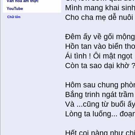
Văn hóa ẩm thực
Mình mang khai sinh
YouTube
Cho cha mẹ dễ nuôi 
Chữ lớn
Đêm ấy về gối mộng
Hồn tan vào biển th
Ái tình ! Ôi mật ngọt 
Còn ta sao dại khờ 
Hôm sau chung phò
Bắng trinh ngát trầ
Và ...cũng từ buổi ấ
Lòng ta luống... đoạ
Hết coi nàng như chị