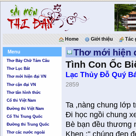
Home
Giới thiệu
Tác 
Thơ mới hiện 
Menu
Thơ Bảy Chữ Tám Câu
Tình Con Ốc Bi
Thơ Lục Bát
Lạc Thủy Ðỗ Quý Bá
Thơ mới hiện đại VN
2859
Thơ cận đại VN
Thơ tân hình thức
Cổ thi Việt Nam
Ta ,nàng chung lớp tr
Đường thi Việt Nam
Đi học ngồi chung x
Cổ Thi Trung Quốc
Bè bạn đều thương
Đường thi Trung Quốc
Khen :" chúng đẹp đô
Thơ các nước ngoài