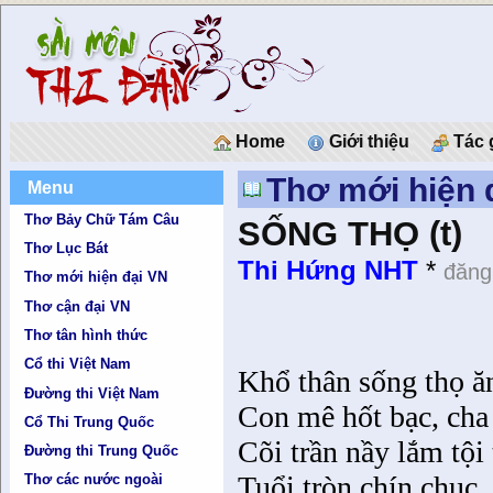
Home
Giới thiệu
Tác 
Thơ mới hiện 
Menu
Thơ Bảy Chữ Tám Câu
SỐNG THỌ (t)
Thơ Lục Bát
Thi Hứng NHT
*
đăng
Thơ mới hiện đại VN
Thơ cận đại VN
Thơ tân hình thức
Cổ thi Việt Nam
Khổ thân sống thọ 
Đường thi Việt Nam
Con mê hốt bạc, cha 
Cổ Thi Trung Quốc
Cõi trần nầy lắm tội 
Đường thi Trung Quốc
Tuổi tròn chín chục,
Thơ các nước ngoài