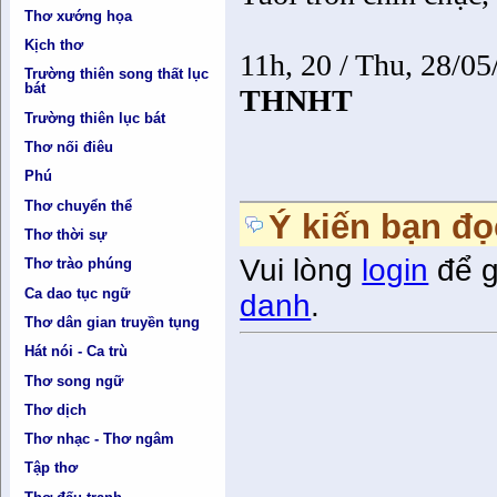
Thơ xướng họa
Kịch thơ
11h, 20 / Thu, 28/0
Trường thiên song thất lục
bát
THNHT
Trường thiên lục bát
Thơ nối điêu
Phú
Thơ chuyển thể
Ý kiến bạn đọ
Thơ thời sự
Vui lòng
login
để g
Thơ trào phúng
Ca dao tục ngữ
danh
.
Thơ dân gian truyền tụng
Hát nói - Ca trù
Thơ song ngữ
Thơ dịch
Thơ nhạc - Thơ ngâm
Tập thơ