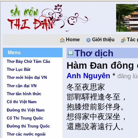
Home
Giới thiệu
Tác 
Thơ dịch
Menu
Thơ Bảy Chữ Tám Câu
Hàm Đan đông c
Thơ Lục Bát
Anh Nguyên
*
đăng lú
Thơ mới hiện đại VN
冬至夜思家
Thơ cận đại VN
Thơ tân hình thức
邯鄲驛裡逢冬至，
Cổ thi Việt Nam
抱膝燈前影伴身。
Đường thi Việt Nam
想得家中夜深坐，
Cổ Thi Trung Quốc
還應說著遠行人。
Đường thi Trung Quốc
Thơ các nước ngoài