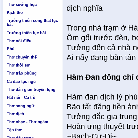
Thơ xướng họa
dịch nghĩa
Kịch thơ
Trường thiên song thất lục
bát
Trong nhà trạm ở Hà
Trường thiên lục bát
Ôm gối trước đèn, b
Thơ nối điêu
Tưởng đến cả nhà n
Phú
Ai nấy đang bàn tán
Thơ chuyển thể
Thơ thời sự
Thơ trào phúng
Hàm Đan đông chí d
Ca dao tục ngữ
Thơ dân gian truyền tụng
Hàm đan dịch lý phù
Hát nói - Ca trù
Bão tất đăng tiền ản
Thơ song ngữ
Thơ dịch
Tưởng đắc gia trung
Thơ nhạc - Thơ ngâm
Hoàn ưng thuyết trư
Tập thơ
~Bạch-Cư-Dị~