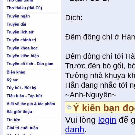
Thơ đấu tranh
Thơ Haiku (Hài Cú)
Dịch:
Truyện ngắn
Truyện dài
Truyện lịch sử
Đêm đông chí ở Hà
Truyện chính trị
Truyện khoa học
Đêm đông chí tới H
Truyện kiếm hiệp
Truyện cổ tích - Dân gian
Trước đèn bó gối, b
Biên khảo
Tưởng nhà khuya kh
Ký sự
Hẳn đang nhắc tới n
Tùy bút - Bút ký
~Anh-Nguyên~
Tiểu luận - Tạp bút
Viết về tác giả & tác phẩm
Ý kiến bạn đọ
Bài giới thiệu
Vui lòng
login
để g
Tin tức
danh
.
Giải trí cuối tuần