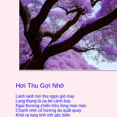
Hơi Thu Gợi Nhớ
Lành lạnh hơi thu ngọn gió may
Lang thang lá úa bỏ cành bay
Ngùi thương chiến hữu lòng man mác
Chạnh nhớ cố hương dạ quắt quay
Khói rạ lung linh mờ góc biển