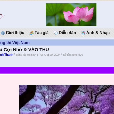
Giới thiệu
Tác giả
Diễn đàn
Ảnh & Nhạc
g thi Việt Nam
hu Gợi Nhớ & VÀO THU
nh Thanh
*
*
đăng lúc 06:55:44 PM, Oct 20, 2024
Số lần xem: 970