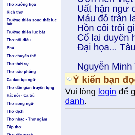
Thơ xướng họa
Uất hận ngư 
Kịch thơ
Máu đỏ tràn l
Trường thiên song thất lục
bát
Hồn côi trôi g
Trường thiên lục bát
Cổ lai duyên h
Thơ nối điêu
Đại họa... Ta
Phú
Thơ chuyển thể
Nguyễn Minh
Thơ thời sự
Thơ trào phúng
Ý kiến bạn đọ
Ca dao tục ngữ
Thơ dân gian truyền tụng
Vui lòng
login
để g
Hát nói - Ca trù
danh
.
Thơ song ngữ
Thơ dịch
Thơ nhạc - Thơ ngâm
Tập thơ