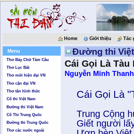
Home
Giới thiệu
Tác 
Đường thi Việ
Menu
Thơ Bảy Chữ Tám Câu
Cái Gọi Là Tàu 
Thơ Lục Bát
Nguyễn Minh Than
Thơ mới hiện đại VN
Thơ cận đại VN
Cái Gọi Là "
Thơ tân hình thức
Cổ thi Việt Nam
Đường thi Việt Nam
Trung Cộng h
Cổ Thi Trung Quốc
Giết người lấy
Đường thi Trung Quốc
Ươn hèn Việt 
Thơ các nước ngoài