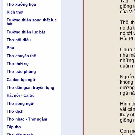
Yagi: 
Thơ xướng họa
giống 
của Vi
Kịch thơ
Trường thiên song thất lục
Thôi th
bát
nó đã t
Trường thiên lục bát
nó tới
Hải Ph
Thơ nối điêu
Phú
Chưa có
nhà mái
Thơ chuyển thể
những 
Thơ thời sự
quặn mì
Thơ trào phúng
Người 
Ca dao tục ngữ
không 
đường 
Thơ dân gian truyền tụng
ngả nằ
Hát nói - Ca trù
Thơ song ngữ
Hình t
vài cả
Thơ dịch
thấy n
Thơ nhạc - Thơ ngâm
giống 
Tập thơ
Con mắ