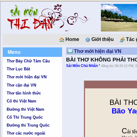
Home
Giới thiệu
Tác 
Thơ mới hiện đại VN
Menu
BÀI THƠ KHÔNG PHẢI THƠ 
Thơ Bảy Chữ Tám Câu
Sài Môn Chủ Nhân
*
đăng lúc 06:25:12 PM, 
Thơ Lục Bát
Thơ mới hiện đại VN
Thơ cận đại VN
Thơ tân hình thức
BÀI TH
Cổ thi Việt Nam
Bão Ya
Đường thi Việt Nam
Cổ Thi Trung Quốc
Đường thi Trung Quốc
C
ái t
Thơ các nước ngoài