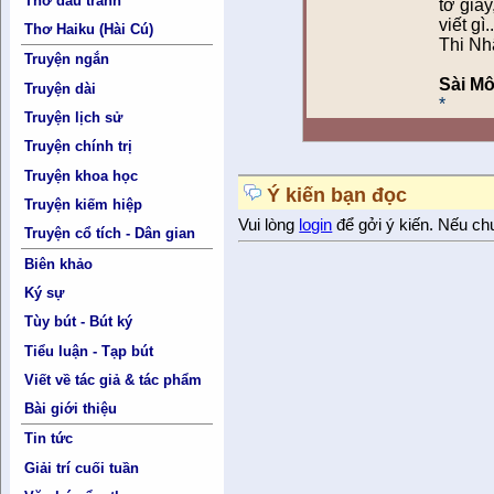
Thơ đấu tranh
tờ giấy
viết gì
Thơ Haiku (Hài Cú)
Thi Nh
Truyện ngắn
Sài M
Truyện dài
*
Truyện lịch sử
Truyện chính trị
Truyện khoa học
Ý kiến bạn đọc
Truyện kiếm hiệp
Vui lòng
login
để gởi ý kiến. Nếu ch
Truyện cổ tích - Dân gian
Biên khảo
Ký sự
Tùy bút - Bút ký
Tiểu luận - Tạp bút
Viết về tác giả & tác phẩm
Bài giới thiệu
Tin tức
Giải trí cuối tuần