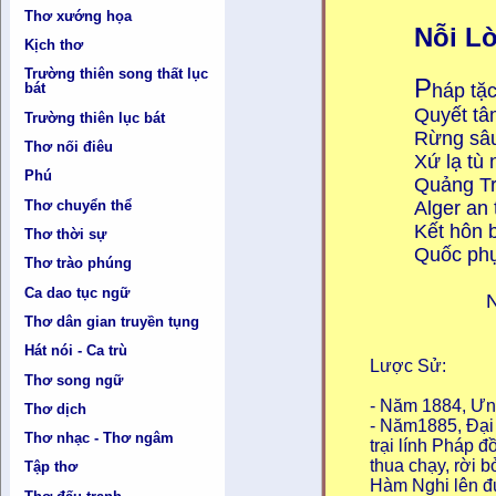
Thơ xướng họa
Nỗi L
Kịch thơ
Trường thiên song thất lục
P
háp tă
bát
Quyết tâ
Trường thiên lục bát
Rừng sâu 
Thơ nối điêu
Xứ lạ tu
Phú
Quảng Tr
Alger an 
Thơ chuyển thể
Kết hôn 
Thơ thời sự
Quốc phu
Thơ trào phúng
Ca dao tục ngữ
Nguyễn
Thơ dân gian truyền tụng
Hát nói - Ca trù
Lược Sử:
Thơ song ngữ
- Năm 1884, Ưng
Thơ dịch
- Năm1885, Đạ
Thơ nhạc - Thơ ngâm
trại lính Pháp
thua chạy, rời 
Tập thơ
Hàm Nghi lên đườ