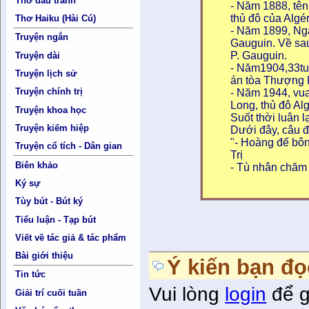
Thơ đấu tranh
- Năm 1888, tên T
thủ đô của Algér
Thơ Haiku (Hài Cú)
- Năm 1899, Nga
Truyện ngắn
Gauguin. Về sau,
P. Gauguin.
Truyện dài
- Năm1904,33tuổ
Truyện lịch sử
án tòa Thượng P
Truyện chính trị
- Năm 1944, vua
Long, thủ đô Alg
Truyện khoa học
Suốt thời luân l
Truyện kiếm hiệp
Dưới đây, câu đô
"- Hoàng đế bô
Truyện cổ tích - Dân gian
Tri ̣
Biên khảo
- Tù nhân chăm ch
Ký sự
Tùy bút - Bút ký
Tiểu luận - Tạp bút
Viết về tác giả & tác phẩm
Bài giới thiệu
Ý kiến bạn đọ
Tin tức
Vui lòng
login
để g
Giải trí cuối tuần