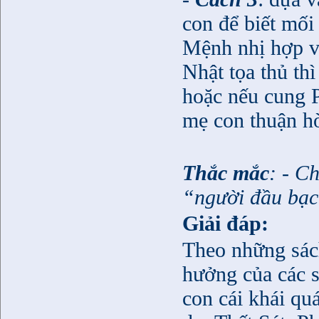
con để biết mối
Mệnh nhị hợp 
Nhật tọa thủ th
hoặc nếu cung 
mẹ con thuận hò
Thắc mắc
: - C
“người đầu bạc
Giải đáp:
Theo những sách
hưởng của các s
con cái khái qu