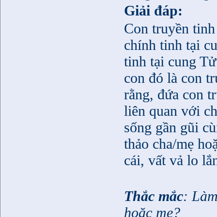
Giải đáp:
Con truyền tinh
chính tinh tại 
tinh tại cung T
con đó là con t
rằng, đứa con t
liên quan với c
sống gần gũi c
thảo cha/mẹ ho
cái, vất vả lo lắ
Thắc mắc
: Làm
hoặc mẹ?