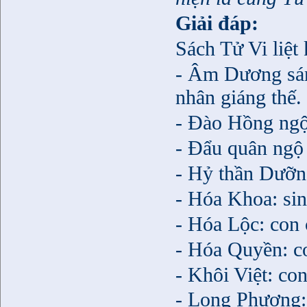
Giải đáp:
Sách Tử Vi liệt
-
Âm Dương sán
nhân giáng thế.
- Đào Hồng ngộ
- Đẩu quân ngộ c
- Hỷ thần Dưỡng
- Hóa Khoa: si
- Hóa Lộc: con 
- Hóa Quyền: co
- Khôi Việt: co
- Long Phượng: 