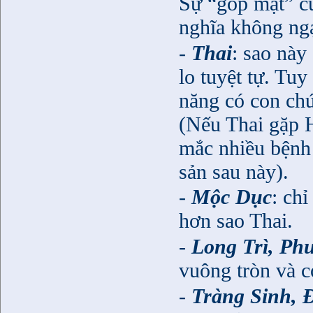
Sự “góp mặt” c
nghĩa không ngạ
-
Thai
: sao này 
lo tuyệt tự. Tu
năng có con chư
(Nếu Thai gặp H
mắc nhiều bệnh 
sản sau này).
-
Mộc Dục
: chi
hơn sao Thai.
-
Long Trì, Ph
vuông tròn và co
-
Tràng Sinh, 