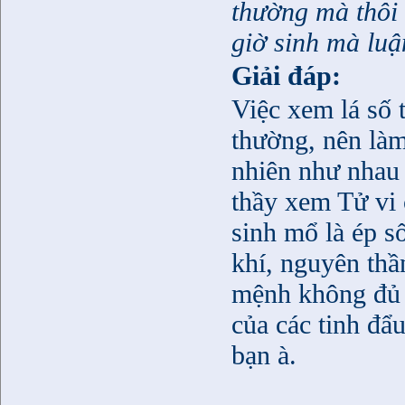
thường mà thôi
giờ sinh mà luậ
Giải đáp:
Việc xem lá số t
thường, nên là
nhiên như nhau
thầy xem Tử vi 
sinh mổ là ép s
khí, nguyên thầ
mệnh không đủ 
của các tinh đẩ
bạn à.