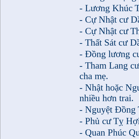
- Lương Khúc Tu
- Cự Nhật cư Dầ
- Cự Nhật cư Th
- Thất Sát cư D
- Đồng lương cư
- Tham Lang cư
cha mẹ.
- Nhật hoặc Ngu
nhiều hơn trai.
- Nguyệt Đồng T
- Phủ cư Tỵ Hợi
- Quan Phúc Qua