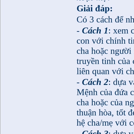
Giải đáp:
Có 3 cách để nh
-
Cách 1
: xem 
con với chính t
cha hoặc người 
truyền tinh của
liên quan với c
-
Cách 2
: dựa 
Mệnh của đứa c
cha hoặc của ng
thuận hòa, tốt 
hệ cha/mẹ với c
-
Cách 3
: dựa 