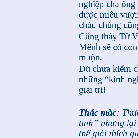
nghiệp cha ông 
được miếu vượn
cháu chúng cũng
Cũng thầy Tử Vi
Mệnh sẽ có con
muộn.
Dù chưa kiểm ch
những “kinh ngh
giải trí!
Thắc mắc
: Thư
tinh” nhưng lại
thể giải thích 