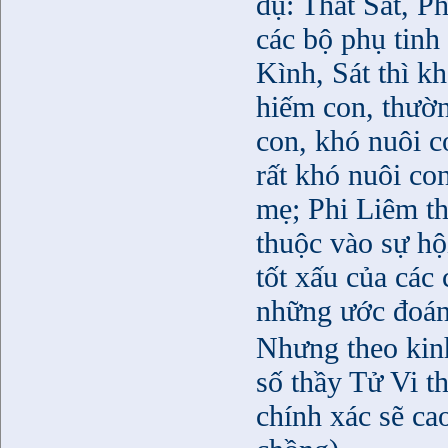
dụ: Thất Sát, Ph
các bộ phụ tinh
Kình, Sát thì k
hiếm con, thườ
con, khó nuôi c
rất khó nuôi co
mẹ; Phi Liêm t
thuộc vào sự hộ
tốt xấu của cá
những ước đoán
Nhưng theo kin
số thầy Tử Vi t
chính xác sẽ c