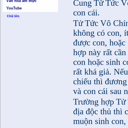
Cung Tử Tức Vô 
Văn hóa ẩm thực
YouTube
con cái.
Chữ lớn
Tử Tức Vô Chính
không có con, í
được con, hoặc 
hợp này rất cần
con hoặc sinh c
rất khá giả. Nế
chiếu thì đương
và con cái sau 
Trường hợp Tử 
địa độc thủ thì
muộn sinh con,