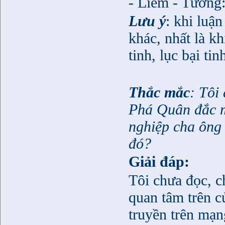
- Liêm - Tướng:
Lưu ý
: khi luậ
khác, nhất là k
tinh, lục bại tin
Thắc mắc
: Tôi
Phá Quân đắc m
nghiệp cha ông
đó?
Giải đáp:
Tôi chưa đọc, c
quan tâm trên 
truyền trên mạn