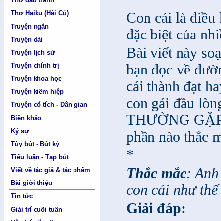
Thơ đấu tranh
Con cái là điều
Thơ Haiku (Hài Cú)
Truyện ngắn
đặc biệt của nh
Truyện dài
Bài viết này so
Truyện lịch sử
bạn đọc về đườ
Truyện chính trị
Truyện khoa học
cái thành đạt h
Truyện kiếm hiệp
con gái đầu 
Truyện cổ tích - Dân gian
THƯỜNG GẶP V
Biên khảo
Ký sự
phần nào thắc m
Tùy bút - Bút ký
*
Tiểu luận - Tạp bút
Thắc mắc
: Anh
Viết về tác giả & tác phẩm
Bài giới thiệu
con cái như thế
Tin tức
Giải đáp:
Giải trí cuối tuần