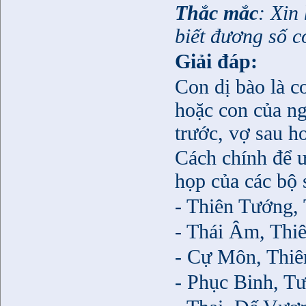
Thắc mắc
: Xin
biết đương số c
Giải đáp:
Con dị bào là c
hoặc con của n
trước, vợ sau h
Cách chính để ư
họp của các bộ 
- Thiên Tướng,
- Thái Âm, Thi
- Cự Môn, Thiê
- Phục Binh, T