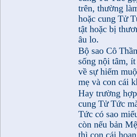
trên, thường là
hoặc cung Tử T
tật hoặc bị thươ
âu lo.
Bộ sao Cô Thần
sống nội tâm, ít
về sự hiếm muộn
mẹ và con cái 
Hay trường hợp
cung Tử Tức m
Tức có sao miếu
còn nếu bản Mệ
thì con cái hoan