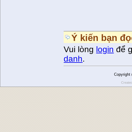
Ý kiến bạn đọ
Vui lòng
login
để g
danh
.
Copyright
Create