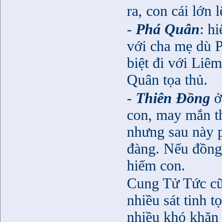
ra, con cái lớn 
-
Phá Quân
: hi
với cha mẹ dù 
biệt đi với Liê
Quân tọa thủ.
-
Thiên Đồng
ở
con, may mắn thi
nhưng sau này p
đàng. Nếu đồng
hiếm con.
Cung Tử Tức cũn
nhiều sát tinh t
nhiều khó khăn