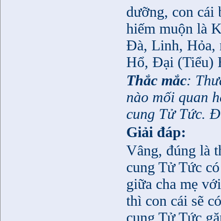
dưỡng, con cái 
hiếm muộn là Kh
Đà, Linh, Hỏa, 
Hổ, Đại (Tiểu)
Thắc mắc
: Thư
nào mối quan hệ
cung Tử Tức. Đ
Giải đáp:
Vâng, đúng là t
cung Tử Tức có
giữa cha mẹ với
thì con cái sẽ 
cung Tử Tức gặ