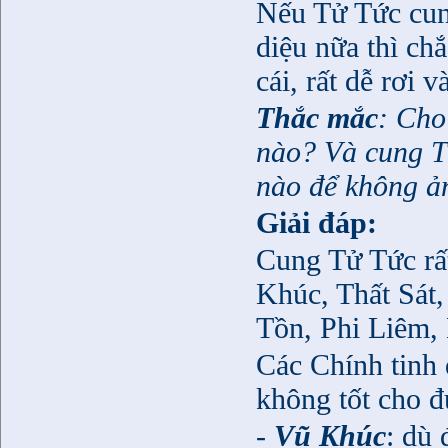
Nếu Tử Tức cun
diệu nữa thì ch
cái, rất dễ rơi 
Thắc mắc
: Cho
nào? Và cung T
nào để không ả
Giải đáp:
Cung Tử Tức rấ
Khúc, Thất Sát
Tồn, Phi Liêm, 
Các Chính tinh 
không tốt cho đ
-
Vũ Khúc
: dù