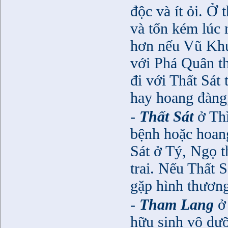
độc và ít ỏi. Ở 
và tốn kém lú
hơn nếu Vũ Khú
với Phá Quân t
đi với Thất Sát 
hay hoang đàng
-
Thất Sát
ở Thi
bệnh hoặc hoan
Sát ở Tý, Ngọ t
trai. Nếu Thất S
gặp hình thươn
-
Tham Lang
ở
hữu sinh vô dưỡ