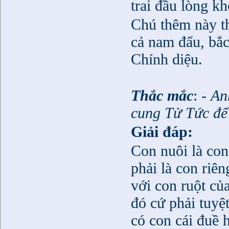
trai đầu lòng 
Chú thêm này t
cả nam đẩu, bă
Chính diệu.
Thắc mắc
: -
An
cung Tử Tức để 
Giải đáp:
Con nuôi là co
phải là con riê
với con ruột củ
đó cứ phải tuyệ
có con cái đuề 