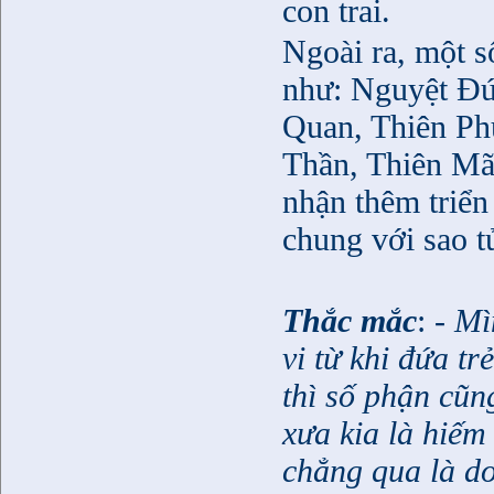
con trai.
Ngoài ra, một s
như: Nguyệt Đư
Quan, Thiên Phú
Thần, Thiên Mã
nhận thêm triển
chung với sao tử
Thắc mắc
:
- Mì
vi từ khi đứa t
thì số phận cũn
xưa kia là hiếm
chẳng qua là d