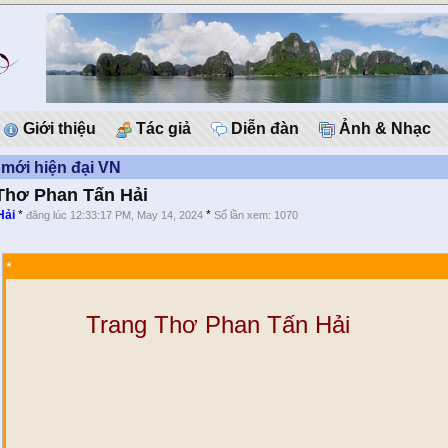
Giới thiệu
Tác giả
Diễn đàn
Ảnh & Nhạc
mới hiện đại VN
Thơ Phan Tấn Hải
Hải
*
*
đăng lúc 12:33:17 PM, May 14, 2024
Số lần xem: 1070
*
Trang Thơ Phan Tấn Hải