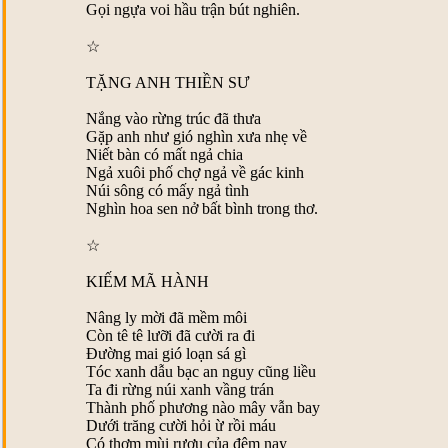
Gọi ngựa voi hầu trận bút nghiên.
☆
TẶNG ANH THIỀN SƯ
Nắng vào rừng trúc đã thưa
Gặp anh như gió nghìn xưa nhẹ về
Niết bàn có mất ngả chia
Ngả xuôi phố chợ ngả về gác kinh
Núi sông có mấy ngả tình
Nghìn hoa sen nở bất bình trong thơ.
☆
KIẾM MÃ HÀNH
Nâng ly mời đã mềm môi
Còn tê tê lưỡi đã cười ra đi
Ðường mai gió loạn sá gì
Tóc xanh dẫu bạc an nguy cũng liều
Ta đi rừng núi xanh vầng trán
Thành phố phương nào mây vẫn bay
Dưới trăng cười hỏi ừ rồi máu
Có thơm mùi rượu của đêm nay