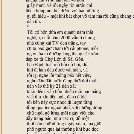
giấy mực, và rồi ngày rời nước chỉ
tiếc không nói hết được với bạn những
gì tôi hiểu – một khi bất chợt vô tâm mà rồi cũng chẳng 
dằn túi.
*
Tôi có bốn đứa em quanh năm thất
nghiệp, cuối năm 2000 vẫn ở chung
nhà cùng xài TV đen trắng, tay
chưa bao giờ chạm tới cái phone, mỗi
ngày túa ra đường lang thang các xóm,
đạp xe từ Chợ Lớn đi Sài Gòn,
Gia Ðịnh toát mồ hôi dò hỏi, đôi
khi đi làm đâu được vài tuần, và
rồi lại nghe lời thông báo hết việc,
nghe đâu đất nước đang thời đổi mới
tiến vào thế kỷ 21 tiền xài
khỏi đếm, vẫn hồn nhiên mỗi hai tháng
viết thư xin tiền anh, đâu có biết
tôi bên này cực nhọc đi lượm từng
đồng quarter ngoài phố, với những dòng
chữ ngồi gò lưng mỗi ngày viết cho
đầy trang báo, như các cụ đồ một
thời bán chữ những ngày xuân, mà giữa
phố người qua lại thường khi bực dọc