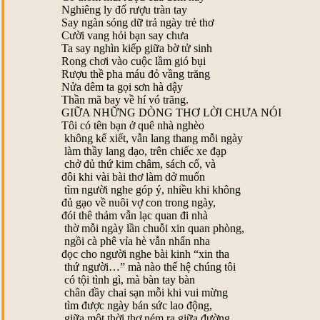
Nghiêng ly đổ rượu tràn tay
Say ngàn sóng dữ trả ngày trẻ thơ
Cười vang hỏi bạn say chưa
Ta say nghìn kiếp giữa bờ tử sinh
Rong chơi vào cuộc lầm gió bụi
Rượu thề pha máu đỏ vầng trăng
Nửa đêm ta gọi sơn hà dậy
Thần mã bay về hí vó trăng.
GIỮA NHỮNG DÒNG THƠ LỜI CHƯA NÓI
Tôi có tên bạn ở quê nhà nghèo
không kể xiết, vẫn lang thang mỗi ngày
làm thầy lang dạo, trên chiếc xe đạp
chở đủ thứ kim châm, sách cổ, và
đôi khi vài bài thơ làm dở muốn
tìm người nghe góp ý, nhiều khi không
đủ gạo về nuôi vợ con trong ngày,
đói thê thảm vẫn lạc quan đi nhà
thờ mỗi ngày lần chuỗi xin quan phòng,
ngồi cà phê vỉa hè vẫn nhẩn nha
đọc cho người nghe bài kinh “xin tha
thứ người…” mà nào thế hệ chúng tôi
có tội tình gì, mà bàn tay bàn
chân đầy chai sạn mỗi khi vui mừng
tìm được ngày bán sức lao động,
giữa một thời thơ ném ra giữa đường