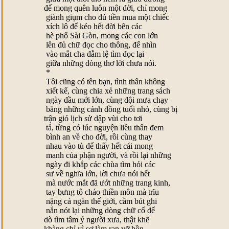
để mong quên luôn một đời, chỉ mong
giành giụm cho đủ tiền mua một chiếc
xích lô để kéo hết đời bên các
hè phố Sài Gòn, mong các con lớn
lên đủ chữ đọc cho thông, để nhìn
vào mắt cha đẫm lệ tìm đọc lại
giữa những dòng thơ lời chưa nói.
*
Tôi cũng có tên bạn, tình thân không
xiết kể, cùng chia xẻ những trang sách
ngày đầu mới lớn, cùng đội mưa chạy
băng những cánh đồng tuổi nhỏ, cùng bị
trận gió lịch sử dập vùi cho tơi
tả, từng có lúc nguyện liều thân đem
bình an về cho đời, rồi cùng thay
nhau vào tù để thấy hết cái mong
manh của phận người, và rồi lại những
ngày đi khắp các chùa tìm hỏi các
sư về nghĩa lớn, lời chưa nói hết
mà nước mắt đã ướt những trang kinh,
tay bưng tô cháo thiền môn mà trĩu
nặng cả ngàn thế giới, cầm bút ghi
nắn nót lại những dòng chữ cổ để
dò tìm tâm ý người xưa, thật khẽ
khàng chỉ vì sợ làm rạn vỡ hồn