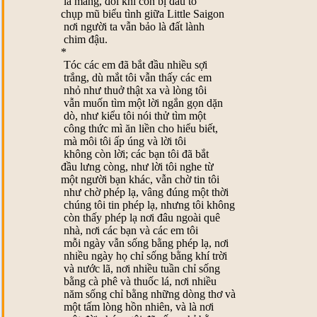
la mắng, đôi khi còn bị đấu tố
chụp mũ biểu tình giữa Little Saigon
nơi người ta vẫn bảo là đất lành
chim đậu.
*
Tóc các em đã bắt đầu nhiều sợi
trắng, dù mắt tôi vẫn thấy các em
nhỏ như thuở thật xa và lòng tôi
vẫn muốn tìm một lời ngắn gọn dặn
dò, như kiểu tôi nói thử tìm một
công thức mì ăn liền cho hiểu biết,
mà môi tôi ấp úng và lời tôi
không còn lời; các bạn tôi đã bắt
đầu lưng còng, như lời tôi nghe từ
một người bạn khác, vẫn chờ tin tôi
như chờ phép lạ, vâng đúng một thời
chúng tôi tin phép lạ, nhưng tôi không
còn thấy phép lạ nơi đâu ngoài quê
nhà, nơi các bạn và các em tôi
mỗi ngày vẫn sống bằng phép lạ, nơi
nhiều ngày họ chỉ sống bằng khí trời
và nước lã, nơi nhiều tuần chỉ sống
bằng cà phê và thuốc lá, nơi nhiều
năm sống chỉ bằng những dòng thơ và
một tấm lòng hồn nhiên, và là nơi