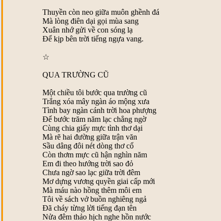
Thuyền còn neo giữa muôn ghềnh đá
Mà lòng điên dại gọi mùa sang
Xuân nhớ gửi về con sóng lạ
Ðể kịp bên trời tiếng ngựa vang.
☆
QUA TRƯỜNG CŨ
Một chiều tôi bước qua trường cũ
Trắng xóa mây ngàn áo mộng xưa
Tình bay ngàn cánh trời hoa phượng
Ðể bước trăm năm lạc chẳng ngờ
Cùng chia giấy mực tình thơ dại
Mà rẽ hai đường giữa trận văn
Sầu dâng đôi nét dòng thơ cổ
Còn thơm mực cũ hận nghìn năm
Em đi theo hướng trời sao đỏ
Chưa ngờ sao lạc giữa trời đêm
Mơ dựng vương quyền giai cấp mới
Mà máu nào hồng thêm môi em
Tôi về sách vở buồn nghiêng ngả
Ðã cháy từng lời tiếng đạn tên
Nửa đêm thảo hịch nghe hồn nước