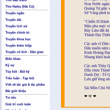
Thơ đấu tranh
Non Nước ngàn 
Thơ Haiku (Hài Cú)
Quảng Trị giặc v
Sử Vàng phơi t
Truyện ngắn
Truyện dài
"Chiến Sĩ Hành 
Máu pha mực viế
Truyện lịch sử
Bảy Lăm đất đá 
Truyện chính trị
Thánh Địa Thiê
Truyện khoa học
Các anh vì Dân 
Truyện kiếm hiệp
Dân muôn năm 
Truyện cổ tích - Dân gian
Kinh Hoàng Đại
Nhang khói hoà
Biên khảo
Ký sự
Các anh Thủy Q
Dẫu chưa Thành
Tùy bút - Bút ký
Danh Dự - Tổ Qu
Tiểu luận - Tạp bút
Lưu giữ lòng n
Viết về tác giả & tác phẩm
Sài Môn Chủ N
Bài giới thiệu
❤ 🌹 ❤
Tin tức
Giải trí cuối tuần