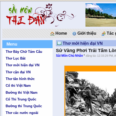
Home
Giới thiệu
Tác 
Thơ mới hiện đại VN
Menu
Sử Vàng Phơi Trải Tấm Lò
Thơ Bảy Chữ Tám Câu
Sài Môn Chủ Nhân
*
đăng lúc 12:33:29 PM, A
Thơ Lục Bát
Thơ mới hiện đại VN
Thơ cận đại VN
Thơ tân hình thức
Cổ thi Việt Nam
Đường thi Việt Nam
Cổ Thi Trung Quốc
Đường thi Trung Quốc
Thơ các nước ngoài