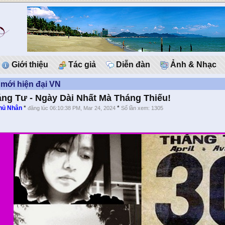
Giới thiệu
Tác giả
Diễn đàn
Ảnh & Nhạc
mới hiện đại VN
áng Tư - Ngày Dài Nhất Mà Tháng Thiếu!
hủ Nhân
*
*
đăng lúc 06:10:38 PM, Mar 24, 2024
Số lần xem: 1305