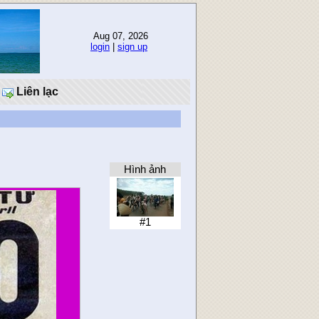
Aug 07, 2026
login
|
sign up
Liên lạc
Hình ảnh
#1