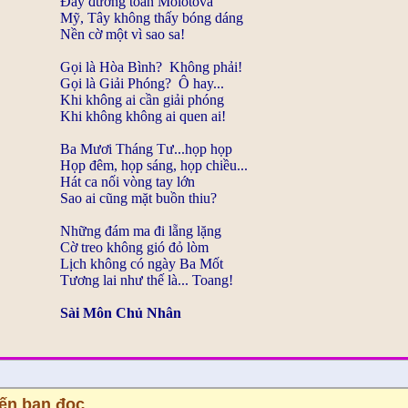
Đầy đường toàn Molotova
Mỹ, Tây không thấy bóng dáng
Nền cờ một vì sao sa!
Gọi là Hòa Bình? Không phải!
Gọi là Giải Phóng? Ô hay...
Khi không ai cần giải phóng
Khi không không ai quen ai!
Ba Mươi Tháng Tư...họp họp
Họp đêm, họp sáng, họp chiều...
Hát ca nối vòng tay lớn
Sao ai cũng mặt buồn thiu?
Những đám ma đi lẵng lặng
Cờ treo không gió đỏ lòm
Lịch không có ngày Ba Mốt
Tương lai như thế là... Toang!
Sài Môn Chủ Nhân
iến bạn đọc