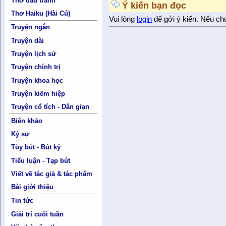
Thơ đấu tranh
Ý kiến bạn đọc
Thơ Haiku (Hài Cú)
Vui lòng
login
để gởi ý kiến. Nếu ch
Truyện ngắn
Truyện dài
Truyện lịch sử
Truyện chính trị
Truyện khoa học
Truyện kiếm hiệp
Truyện cổ tích - Dân gian
Biên khảo
Ký sự
Tùy bút - Bút ký
Tiểu luận - Tạp bút
Viết về tác giả & tác phẩm
Bài giới thiệu
Tin tức
Giải trí cuối tuần