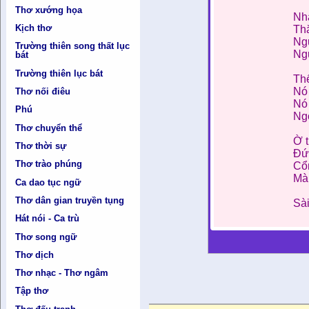
Thơ xướng họa
Nh
Kịch thơ
Thă
Ng
Trường thiên song thất lục
Ng
bát
Trường thiên lục bát
Thế
Nó 
Thơ nối điêu
Nó 
Phú
Ng
Thơ chuyển thể
Ờ t
Thơ thời sự
Đứ
Thơ trào phúng
Cổn
Mà 
Ca dao tục ngữ
Thơ dân gian truyền tụng
Sà
Hát nói - Ca trù
Thơ song ngữ
Thơ dịch
Thơ nhạc - Thơ ngâm
Tập thơ