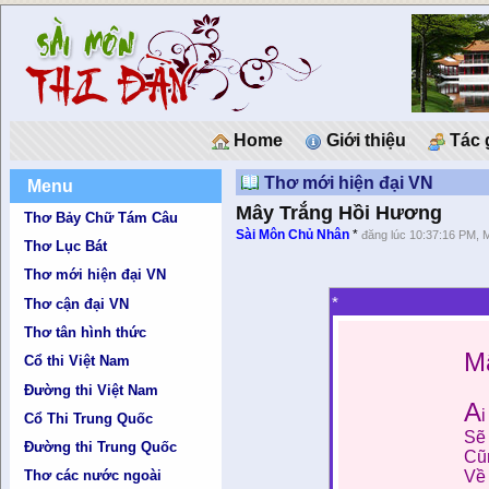
Home
Giới thiệu
Tác 
Thơ mới hiện đại VN
Menu
Mây Trắng Hồi Hương
Thơ Bảy Chữ Tám Câu
Sài Môn Chủ Nhân
*
đăng lúc 10:37:16 PM, 
Thơ Lục Bát
Thơ mới hiện đại VN
*
Thơ cận đại VN
Thơ tân hình thức
M
Cổ thi Việt Nam
Đường thi Việt Nam
A
Cổ Thi Trung Quốc
Sẽ 
Đường thi Trung Quốc
Cũn
Về
Thơ các nước ngoài