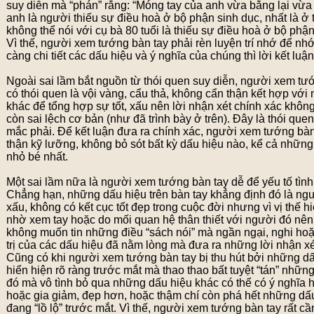
suy diễn mà “phán” rằng: “Móng tay của anh vừa bằng lại vừ
anh là người thiếu sự điều hoà ở bộ phận sinh dục, nhất là ở 
không thể nói với cụ bà 80 tuổi là thiếu sự điều hoà ở bộ phậ
Vì thế, người xem tướng bàn tay phải rèn luyện trí nhớ để nh
càng chi tiết các dấu hiệu và ý nghĩa của chúng thì lời kết lu
Ngoài sai lầm bắt nguồn từ thói quen suy diễn, người xem tư
có thói quen là vội vàng, cẩu thả, không cẩn thận kết hợp vớ
khác để tổng hợp sự tốt, xấu nên lời nhận xét chính xác không
còn sai lệch cơ bản (như đã trình bày ở trên). Đây là thói qu
mắc phải. Để kết luận đưa ra chính xác, người xem tướng bàn
thận kỹ lưỡng, không bỏ sót bất kỳ dấu hiệu nào, kể cả những
nhỏ bé nhất.
Một sai lầm nữa là người xem tướng bàn tay dễ để yếu tố tình
Chẳng hạn, những dấu hiệu trên bàn tay khẳng định đó là ngư
xấu, không có kết cục tốt đẹp trong cuộc đời nhưng vì vị thế h
nhờ xem tay hoặc do mối quan hệ thân thiết với người đó nê
không muốn tin những điều “sách nói” mà ngần ngại, nghi hoặ
trị của các dấu hiệu đã nằm lòng mà đưa ra những lời nhận xé
Cũng có khi người xem tướng bàn tay bị thu hút bởi những dấ
hiển hiện rõ ràng trước mắt mà thao thao bất tuyệt “tán” những
đó mà vô tình bỏ qua những dấu hiệu khác có thể có ý nghĩa 
hoặc gia giảm, đẹp hơn, hoặc thậm chí còn phá hết những dấu
đang “lồ lộ” trước mắt. Vì thế, người xem tướng bàn tay rất c