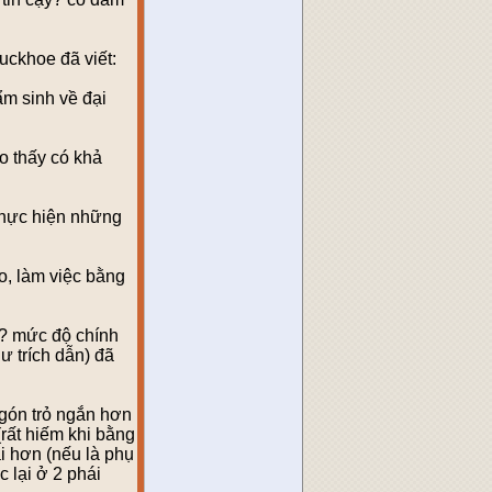
uckhoe đã viết:
ẩm sinh về đại
o thấy có khả
thực hiện những
o, làm việc bằng
g? mức độ chính
hư trích dẫn) đã
Ngón trỏ ngắn hơn
(rất hiếm khi bằng
i hơn (nếu là phụ
 lại ở 2 phái