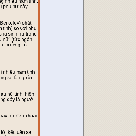
ng nhiều nam tính,
ời phụ nữ này
Berkeley) phát
 tính) so với phụ
ong sinh nữ trong
ụ nữ” (tức ngón
nh thường có
i nhiều nam tính
ăng sẽ là người
àu nữ tính, hiền
ăng đấy là người
 hay nữ đều khoái
ời kết luận sai