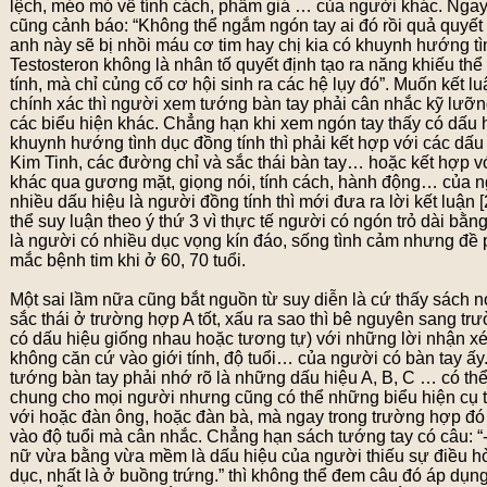
lệch, méo mó về tính cách, phẩm giá … của người khác. Nga
cũng cảnh báo: “Không thể ngắm ngón tay ai đó rồi quả quyết 
anh này sẽ bị nhồi máu cơ tim hay chị kia có khuynh hướng tì
Testosteron không là nhân tố quyết định tạo ra năng khiếu th
tính, mà chỉ củng cố cơ hội sinh ra các hệ lụy đó”. Muốn kết 
chính xác thì người xem tướng bàn tay phải cân nhắc kỹ lưỡn
các biểu hiện khác. Chẳng hạn khi xem ngón tay thấy có dấu 
khuynh hướng tình dục đồng tính thì phải kết hợp với các dấu
Kim Tinh, các đường chỉ và sắc thái bàn tay… hoặc kết hợp v
khác qua gương mặt, giọng nói, tính cách, hành động… của n
nhiều dấu hiệu là người đồng tính thì mới đưa ra lời kết luận 
thể suy luận theo ý thứ 3 vì thực tế người có ngón trỏ dài bằ
là người có nhiều dục vọng kín đáo, sống tình cảm nhưng đề 
mắc bệnh tim khi ở 60, 70 tuổi.
Một sai lầm nữa cũng bắt nguồn từ suy diễn là cứ thấy sách n
sắc thái ở trường hợp A tốt, xấu ra sao thì bê nguyên sang t
có dấu hiệu giống nhau hoặc tương tự) với những lời nhận x
không căn cứ vào giới tính, độ tuổi… của người có bàn tay ấ
tướng bàn tay phải nhớ rõ là những dấu hiệu A, B, C … có thể
chung cho mọi người nhưng cũng có thể những biểu hiện cụ t
với hoặc đàn ông, hoặc đàn bà, mà ngay trong trường hợp đó
vào độ tuổi mà cân nhắc. Chẳng hạn sách tướng tay có câu: “
nữ vừa bằng vừa mềm là dấu hiệu của người thiếu sự điều h
dục, nhất là ở buồng trứng.” thì không thể đem câu đó áp dụn