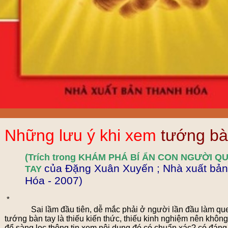
Những lưu ý khi xem
tướng bà
(Trích trong KHÁM PHÁ BÍ ẨN CON NGƯỜI Q
của Đặng Xuân Xuyến ; Nhà xuất bả
TAY
Hóa - 2007)
*
Sai lầm đầu tiên, dễ mắc phải ở người lần đầu làm q
tướng bàn tay là thiếu kiến thức, thiếu kinh nghiệm nên khôn
để sàng lọc thông tin xem nội dung đó có chuẩn xác? có đáng