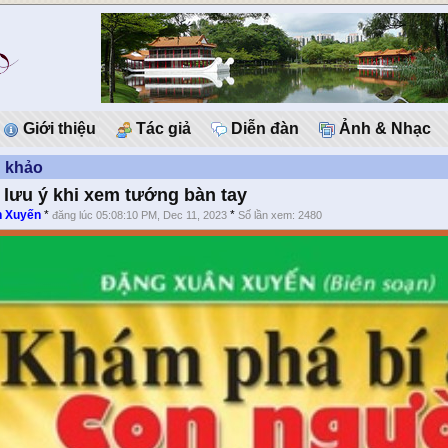
Giới thiệu
Tác giả
Diễn đàn
Ảnh & Nhạc
n khảo
lưu ý khi xem tướng bàn tay
n Xuyến
*
*
đăng lúc 05:08:10 PM, Dec 11, 2023
Số lần xem: 2480