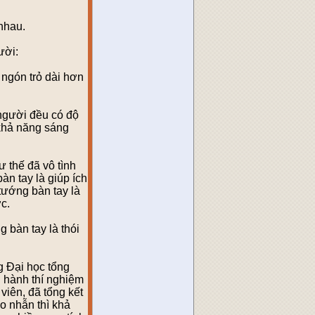
nhau.
ười:
 ngón trỏ dài hơn
 người đều có độ
khả năng sáng
 thế đã vô tình
n tay là giúp ích
tướng bàn tay là
c.
bàn tay là thói
g Đại học tổng
 hành thí nghiệm
viên, đã tổng kết
o nhẫn thì khả