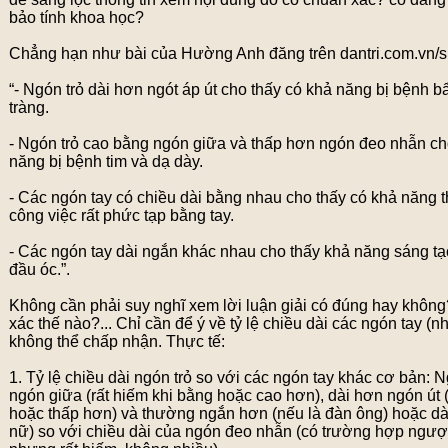
bảo tính khoa học?
Chẳng hạn như bài của Hường Anh đăng trên dantri.com.vn/s
“- Ngón trỏ dài hơn ngót áp út cho thấy có khả năng bị bệnh b
tràng.
- Ngón trỏ cao bằng ngón giữa và thấp hơn ngón đeo nhẫn ch
năng bị bệnh tim và dạ dày.
- Các ngón tay có chiều dài bằng nhau cho thấy có khả năng 
công việc rất phức tạp bằng tay.
- Các ngón tay dài ngắn khác nhau cho thấy khả năng sáng tạ
đầu óc.”.
Không cần phải suy nghĩ xem lời luận giải có đúng hay khôn
xác thế nào?... Chỉ cần để ý về tỷ lệ chiều dài các ngón tay (n
không thể chấp nhận. Thực tế:
1. Tỷ lệ chiều dài ngón trỏ so với các ngón tay khác cơ bản: 
ngón giữa (rất hiếm khi bằng hoặc cao hơn), dài hơn ngón út 
hoặc thấp hơn) và thường ngắn hơn (nếu là đàn ông) hoặc dà
nữ) so với chiều dài của ngón đeo nhẫn (có trường hợp ngược