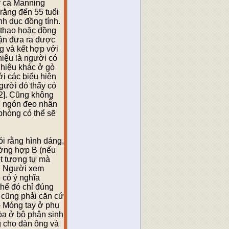
y cả Manning
rằng đến 55 tuổi
nh dục đồng tính.
ể thao hoặc đồng
luận đưa ra được
g và kết hợp với
hiệu là người có
 hiệu khác ở gò
ới các biểu hiện
gười đó thấy có
[2]. Cũng không
ng ngón đeo nhẫn
phòng có thể sẽ
ói rằng hình dáng,
rường hợp B (nếu
ét tương tự mà
y. Người xem
 có ý nghĩa
hể đó chỉ đúng
 cũng phải căn cứ
- Móng tay ở phụ
òa ở bộ phận sinh
g cho đàn ông và