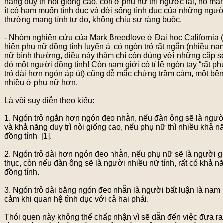
năng duy trì nòi giống cao, còn ở phụ nữ thì ngược lại, họ ma
ít có ham muốn tình dục và đời sống tình dục của những ngư
thường mang tính tự do, không chịu sự ràng buộc.
- Nhóm nghiên cứu của Mark Breedlove ở Đại học California (
hiện phụ nữ đồng tính luyến ái có ngón trỏ rất ngắn (nhiều nam
nữ bình thường, điều này thậm chí còn đúng với những cặp s
đó một người đồng tính! Còn nam giới có tỉ lệ ngón tay “rất ph
trỏ dài hơn ngón áp út) cũng dễ mắc chứng trầm cảm, một bệ
nhiều ở phụ nữ hơn.
Là vội suy diễn theo kiểu:
1. Ngón trỏ ngắn hơn ngón đeo nhẫn, nếu đàn ông sẽ là ngườ
và khả năng duy trì nòi giống cao, nếu phụ nữ thì nhiều khả n
đồng tính [1].
2. Ngón trỏ dài hơn ngón đeo nhẫn, nếu phụ nữ sẽ là người gi
thục, còn nếu đàn ông sẽ là người nhiều nữ tính, rất có khả n
đồng tính.
3. Ngón trỏ dài bằng ngón đeo nhẫn là người bất luận là nam
cảm khi quan hệ tình dục với cả hai phái.
Thói quen này không thể chấp nhận vì sẽ dẫn đến việc đưa ra l