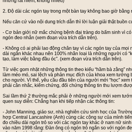
nhưng rất hiếm, không nhiều)
2. Độ dài các ngón tay trong một bàn tay không bao giờ bằng 
Nếu căn cứ vào nội dung trích dẫn thì lời luận giải thật buồn c
- Cơ bản giới nữ mắc chứng bệnh đại tràng do bẩm sinh vì có
ngón đeo nhẫn (xem đoạn vừa trích dẫn trên).
- Không có ai phải lao động chân tay vì các ngón tay của mọi
dài ngắn khác nhau nên 100% nhân loại là những người có “
tạo, làm việc bằng đầu óc”. (xem đoạn vừa trích dẫn trên).
Từ việc gom nhặt những thông tin theo kiểu “hầm bà zằng” như
làm méo mó, sai lệch và phản mục đích của khoa xem tướng bà
cho người. Vì thế, yêu cầu đầu tiên của người mới “học” xem 
phải cân nhắc, kiểm chứng, đối chứng thông tin thu lượm đượ
Sai lầm thứ 2 thường mắc phải ở những người mới xem tướng 
quen suy diễn: Chẳng hạn khi tiếp nhận các thông tin:
- John Manning, giáo sư, nhà nghiên cứu sinh học của Trườn
hợp Central Lancashire (Anh) cùng các cộng sự của mình tiến
đo chiều dài ngón trỏ so với các ngón tay khác ở nam nữ sinh 
vào năm 1998 rằng: Đàn ông có ngón trỏ ngắn so với ngón đe