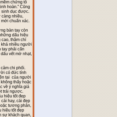
a mềm chứng tỏ
tinh hoàn.” Cũng
n sinh dục được.
ớ càng nhiều,
ận mới chuẩn xác.
ớng bàn tay còn
i những dấu hiệu
 cao, thậm chí
en khá nhiều người
 tay phải cẩn
 dấu vết mờ nhạt,
 cảm chi phối.
ời có đức tính
iện tại của người
n không thấy hoặc
c về ý nghĩa giá
t trái ngược.
u hiệu tốt đẹp
 cái hay, cái đẹp
hoặc tương phản,
 hiệu tốt đẹp
ần sự khách quan,