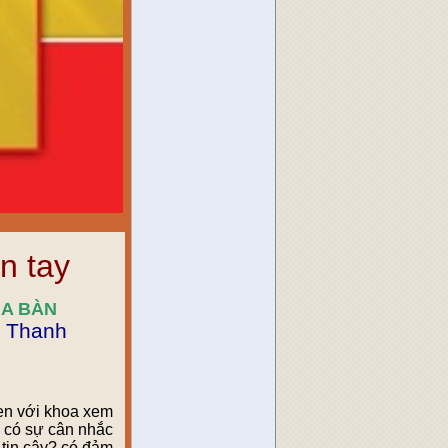
n tay
UA BÀN
n Thanh
uen với khoa xem
g có sự cân nhắc
 tin cậy? có đảm