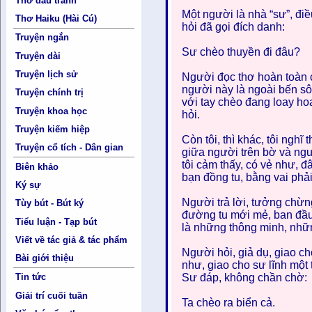
Thơ đấu tranh
Một người là nhà “sư”, đi
Thơ Haiku (Hài Cú)
hỏi đã gọi đích danh:
Truyện ngắn
Sư chèo thuyền đi đâu?
Truyện dài
Truyện lịch sử
Người đọc thơ hoàn toàn c
người này là ngoài bến sô
Truyện chính trị
với tay chèo đang loay ho
Truyện khoa học
hỏi.
Truyện kiếm hiệp
Còn tôi, thì khác, tôi nghĩ
Truyện cổ tích - Dân gian
giữa người trên bờ và ngư
tôi cảm thấy, có vẻ như, đ
Biên khảo
bạn đồng tu, bằng vai phải 
Ký sự
Người trả lời, tưởng chừn
Tùy bút - Bút ký
đường tu mới mẻ, ban đầu,
Tiểu luận - Tạp bút
là những thông minh, nhữn
Viết về tác giả & tác phẩm
Người hỏi, giả dụ, giao c
Bài giới thiệu
như, giao cho sư lĩnh một 
Sư đáp, không chần chờ:
Tin tức
Giải trí cuối tuần
Ta chèo ra biển cả.