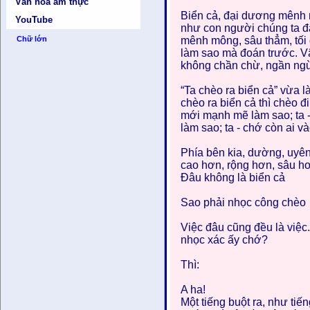
Văn hóa ẩm thực
Biển cả, đại dương mênh 
YouTube
như con người chúng ta đ
Chữ lớn
mênh mông, sâu thẳm, tối
làm sao mà đoán trước. Vậ
không chần chừ, ngần ngừ, 
“Ta chèo ra biển cả” vừa 
chèo ra biển cả thì chèo đ
mới mạnh mẽ làm sao; ta - 
làm sao; ta - chớ còn ai v
Phía bên kia, dường, uyên
cao hơn, rộng hơn, sâu hơ
Đâu không là biển cả
Sao phải nhọc công chèo
Việc đâu cũng đều là việc.
nhọc xác ấy chớ?
Thì:
A ha!
Một tiếng buột ra, như tiế