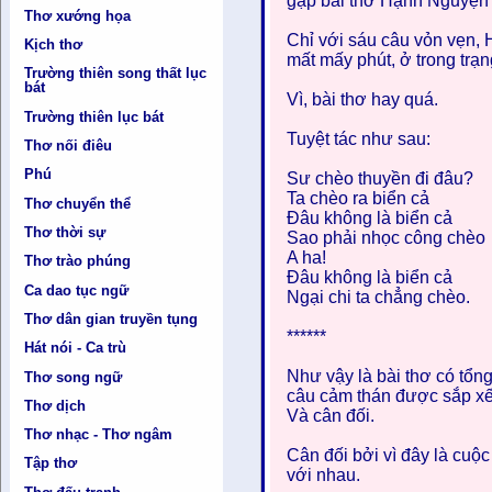
gặp bài thơ Hạnh Nguyện 
Thơ xướng họa
Chỉ với sáu câu vỏn vẹn, H
Kịch thơ
mất mấy phút, ở trong trạn
Trường thiên song thất lục
bát
Vì, bài thơ hay quá.
Trường thiên lục bát
Tuyệt tác như sau:
Thơ nối điêu
Phú
Sư chèo thuyền đi đâu?
Ta chèo ra biển cả
Thơ chuyển thể
Đâu không là biển cả
Thơ thời sự
Sao phải nhọc công chèo
A ha!
Thơ trào phúng
Đâu không là biển cả
Ca dao tục ngữ
Ngại chi ta chẳng chèo.
Thơ dân gian truyền tụng
******
Hát nói - Ca trù
Như vậy là bài thơ có tổng
Thơ song ngữ
câu cảm thán được sắp xếp 
Thơ dịch
Và cân đối.
Thơ nhạc - Thơ ngâm
Cân đối bởi vì đây là cuộc
Tập thơ
với nhau.