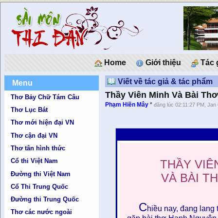
Home
Giới thiệu
Tác 
Viết về tác giả & tác phẩm
Menu
Thầy Viên Minh Và Bài Th
Thơ Bảy Chữ Tám Câu
Phạm Hiền Mây
*
đăng lúc 02:11:27 PM, Jan
Thơ Lục Bát
Thơ mới hiện đại VN
Thơ cận đại VN
Thơ tân hình thức
Cổ thi Việt Nam
THẦY VIÊ
Đường thi Việt Nam
VÀ BÀI THƠ
Cổ Thi Trung Quốc
Đường thi Trung Quốc
C
hiều nay, đang lang 
Thơ các nước ngoài