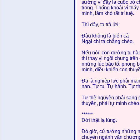
sướng vì đây là cuộc trò c
trọng. Thống khoái vì thấy
minh, làm khó rất trí tuệ.
Thì đây, ta trả lời:
Đâu không là biển cả
Ngại chi ta chẳng chèo.
Nếu nói, con đường tu hàn
thì thay vì ngồi chung tr
những lúc bão tố, phong ba
mình, điều khiển con thuyề
Đã là nghiệp lực phải mang
nan. Tự tu. Tự hành. Tự t
Tự thệ nguyện phải sang 
thuyền, phải tự mình chè
******
Đời thật lạ lùng.
Đó giờ, cứ tưởng những ng
chuyên ngành văn chương,