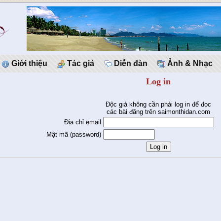
Giới thiệu
Tác giả
Diễn đàn
Ảnh & Nhạc
Log in
Độc giả không cần phải log in để đọc
các bài đăng trên saimonthidan.com
Địa chỉ email
Mật mã (password)