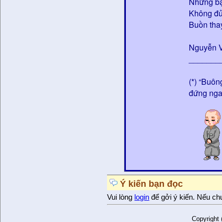
Những bậ
Không đủ
Buồn tha
Nguyễn 
_______
(*) “Buôn
đứng nga
Ý kiến bạn đọc
Vui lòng
login
để gởi ý kiến. Nếu ch
Copyright