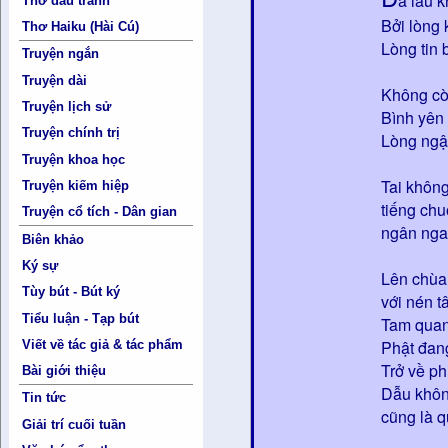
ã lâu 
Thơ đấu tranh
Bởi lòng 
Thơ Haiku (Hài Cú)
Lòng tin 
Truyện ngắn
Truyện dài
Không cò
Truyện lịch sử
Bình yên
Truyện chính trị
Lòng ngậm
Truyện khoa học
Tai khôn
Truyện kiếm hiệp
tiếng ch
Truyện cổ tích - Dân gian
ngân nga
Biên khảo
Ký sự
Lên chùa
Tùy bút - Bút ký
với nén 
Tiểu luận - Tạp bút
Tam qua
Phật đan
Viết về tác giả & tác phẩm
Trở về p
Bài giới thiệu
Dẫu khôn
Tin tức
cũng là q
Giải trí cuối tuần