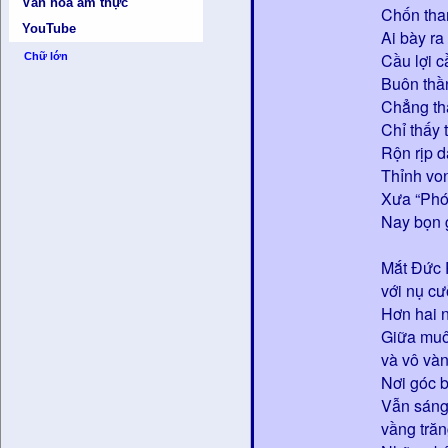
Văn hóa ẩm thực
Chốn tha
YouTube
Ai bày ra
Cầu lợi 
Chữ lớn
Buôn thầ
Chẳng th
Chỉ thấy 
Rộn rịp d
Thỉnh von
Xưa “Phón
Nay bọn 
Mắt Đức 
với nụ cư
Hơn hai 
Giữa muô
và vô vàn
Nơi góc 
Vẫn sáng
vầng tră