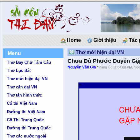
Home
Giới thiệu
Tác 
Thơ mới hiện đại VN
Menu
Chưa Đủ Phước Duyên Gặ
Thơ Bảy Chữ Tám Câu
Nguyễn Văn Gia
*
đăng lúc 11:04:00 PM, Nov
Thơ Lục Bát
Thơ mới hiện đại VN
*
Thơ cận đại VN
Thơ tân hình thức
Cổ thi Việt Nam
CHƯA
Đường thi Việt Nam
GẶP 
Cổ Thi Trung Quốc
Đường thi Trung Quốc
Thơ các nước ngoài