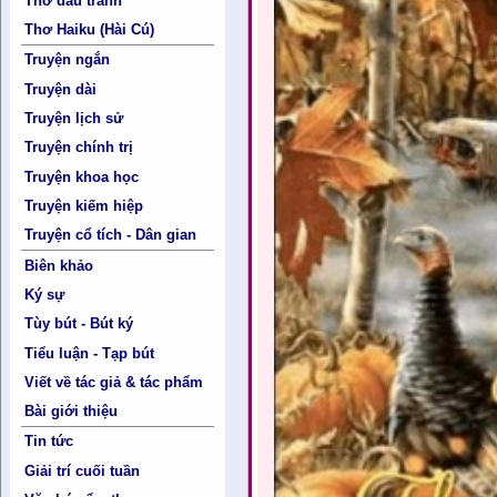
Thơ đấu tranh
Thơ Haiku (Hài Cú)
Truyện ngắn
Truyện dài
Truyện lịch sử
Truyện chính trị
Truyện khoa học
Truyện kiếm hiệp
Truyện cổ tích - Dân gian
Biên khảo
Ký sự
Tùy bút - Bút ký
Tiểu luận - Tạp bút
Viết về tác giả & tác phẩm
Bài giới thiệu
Tin tức
Giải trí cuối tuần