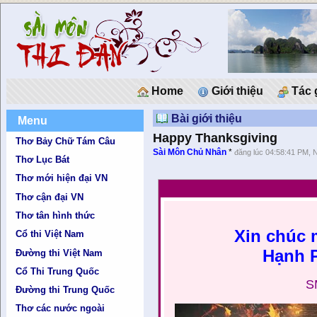
Home
Giới thiệu
Tác 
Bài giới thiệu
Menu
Happy Thanksgiving
Thơ Bảy Chữ Tám Câu
Sài Môn Chủ Nhân
*
đăng lúc 04:58:41 PM, 
Thơ Lục Bát
Thơ mới hiện đại VN
Thơ cận đại VN
Thơ tân hình thức
Xin chúc 
Cổ thi Việt Nam
Hạnh P
Đường thi Việt Nam
Cổ Thi Trung Quốc
S
Đường thi Trung Quốc
Thơ các nước ngoài