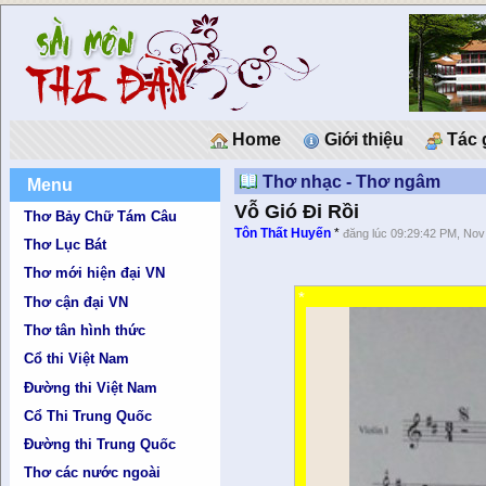
Home
Giới thiệu
Tác 
Thơ nhạc - Thơ ngâm
Menu
Vỗ Gió Đi Rồi
Thơ Bảy Chữ Tám Câu
Tôn Thất Huyến
*
đăng lúc 09:29:42 PM, Nov
Thơ Lục Bát
Thơ mới hiện đại VN
*
Thơ cận đại VN
Thơ tân hình thức
Cổ thi Việt Nam
Đường thi Việt Nam
Cổ Thi Trung Quốc
Đường thi Trung Quốc
Thơ các nước ngoài