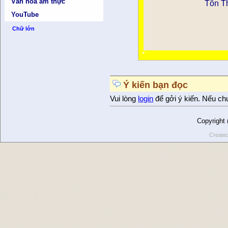
Văn hóa ẩm thực
Tôn T
YouTube
Chữ lớn
*
Ý kiến bạn đọc
Vui lòng
login
để gởi ý kiến. Nếu ch
Copyright
Create