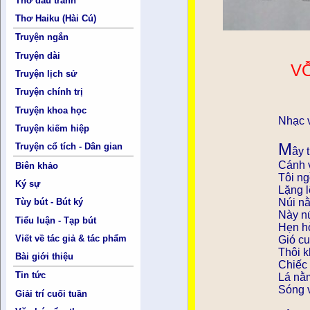
Thơ đấu tranh
Thơ Haiku (Hài Cú)
Truyện ngắn
Truyện dài
VỖ GIÓ
Truyện lịch sử
Truyện chính trị
Truyện khoa học
Nhạc v
Truyện kiếm hiệp
M
Truyện cổ tích - Dân gian
ây 
Cánh v
Biên khảo
Tôi ng
Ký sự
Lặng l
Núi n
Tùy bút - Bút ký
Này nú
Tiểu luận - Tạp bút
Hẹn hò
Viết về tác giả & tác phẩm
Gió cu
Thôi k
Bài giới thiệu
Chiếc 
Tin tức
Lá nằm
Sóng v
Giải trí cuối tuần