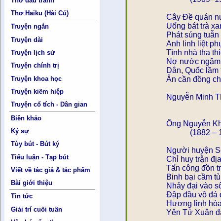
Thơ đấu tranh
Thơ Haiku (Hài Cú)
Cây Đề quán n
Uống bát trà x
Truyện ngắn
Phát súng tuẫn 
Truyện dài
Anh linh liệt p
Tình nhà tha th
Truyện lịch sử
Nợ nước ngậm 
Truyện chính trị
Dân, Quốc lầm 
Truyện khoa học
Ân cần đồng ch
Truyện kiếm hiệp
Nguyễn Minh Th
Truyện cổ tích - Dân gian
Biên khảo
Ông Nguyễn Khă
Ký sự
(1882 – 1
Tùy bút - Bút ký
Người huyện S
Tiểu luận - Tạp bút
Chỉ huy trận địa
Tấn công đồn t
Viết về tác giả & tác phẩm
Binh bại cầm tù
Bài giới thiệu
Nhảy đại v
Đập đầu vô đá 
Tin tức
Hương linh hòa
Giải trí cuối tuần
Yên Tử Xuân đang