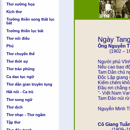
Thơ xướng họa
Kịch thơ
Trường thiên song thất lục
bát
Trường thiên lục bát
Ngày Tang
Thơ nối điêu
Ông Nguyễn Th
Phú
(1902 – 19
Thơ chuyển thể
Thơ thời sự
Người phủ Vĩn
Nêu cao bạo đô
Thơ trào phúng
Tam Dân chủ ngh
Ca dao tục ngữ
Độc Lập giang
Kiếm chém khô
Thơ dân gian truyền tụng
Đầu rơi chẳng 
Hát nói - Ca trù
"- Việt Nam Vạ
Tam Đảo núi rừ
Thơ song ngữ
Thơ dịch
Nguyễn Minh Th
Thơ nhạc - Thơ ngâm
Tập thơ
Cô Giang Tuẫn 
(1909–19