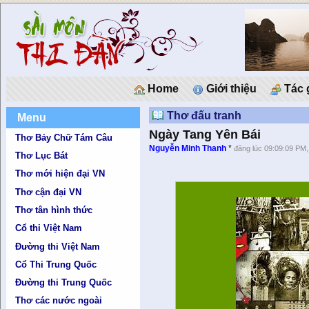
Home
Giới thiệu
Tác 
Thơ đấu tranh
Menu
Ngày Tang Yên Bái
Thơ Bảy Chữ Tám Câu
Nguyễn Minh Thanh
*
đăng lúc 09:09:09 PM,
Thơ Lục Bát
Thơ mới hiện đại VN
Thơ cận đại VN
Thơ tân hình thức
Cổ thi Việt Nam
Đường thi Việt Nam
Cổ Thi Trung Quốc
Đường thi Trung Quốc
Thơ các nước ngoài