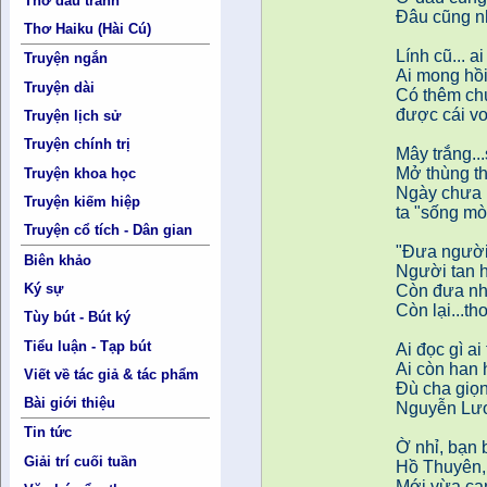
Thơ đấu tranh
Đâu cũng nh
Thơ Haiku (Hài Cú)
Lính cũ... 
Truyện ngắn
Ai mong hồi
Truyện dài
Có thêm chút
được cái vo
Truyện lịch sử
Truyện chính trị
Mây trắng...
Mở thùng th
Truyện khoa học
Ngày chưa h
Truyện kiếm hiệp
ta "sống mò
Truyện cổ tích - Dân gian
"Đưa người 
Biên khảo
Người tan 
Ký sự
Còn đưa nh
Còn lại...t
Tùy bút - Bút ký
Tiểu luận - Tạp bút
Ai đọc gì a
Ai còn han 
Viết về tác giả & tác phẩm
Đù cha giọ
Bài giới thiệu
Nguyễn Lư
Tin tức
Ờ nhỉ, bạn 
Giải trí cuối tuần
Hồ Thuyên, 
Mới vừa cạ