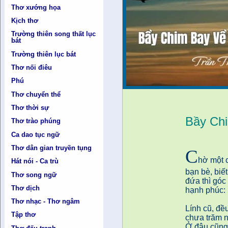
Thơ xướng họa
Kịch thơ
Trường thiên song thất lục
bát
Trường thiên lục bát
Thơ nối điêu
Phú
Thơ chuyển thể
Thơ thời sự
Bầy Ch
Thơ trào phúng
Ca dao tục ngữ
Thơ dân gian truyền tụng
C
hờ một 
Hát nói - Ca trù
bạn bè, biế
Thơ song ngữ
đứa thì góc
Thơ dịch
hạnh phúc:
Thơ nhạc - Thơ ngâm
Lính cũ, đề
Tập thơ
chưa trăm 
Ở đâu cũng 