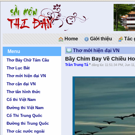
Home
Giới thiệu
Tác 
Thơ mới hiện đại VN
Menu
Bầy Chim Bay Về Chiều H
Thơ Bảy Chữ Tám Câu
Trần Trung Tá
*
đăng lúc 11:51:34 PM, Jun 11
Thơ Lục Bát
Thơ mới hiện đại VN
Thơ cận đại VN
Thơ tân hình thức
Cổ thi Việt Nam
Đường thi Việt Nam
Cổ Thi Trung Quốc
Đường thi Trung Quốc
Thơ các nước ngoài