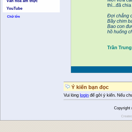
Văn hóa ẩm thực
thì...đã chia
YouTube
Đợi chẳng c
Chữ lớn
Bầy chim ba
Bao con đư
hồ huống ch
Trần Trung
Ý kiến bạn đọc
Vui lòng
login
để gởi ý kiến. Nếu ch
Copyright
Create