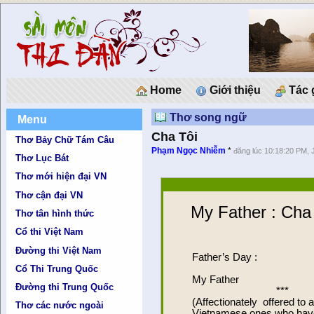
Home
Giới thiệu
Tác 
Thơ song ngữ
Menu
Cha Tôi
Thơ Bảy Chữ Tám Câu
Phạm Ngọc Nhiễm
*
đăng lúc 10:18:20 PM, 
Thơ Lục Bát
Thơ mới hiện đại VN
Thơ cận đại VN
My Father : Cha
Thơ tân hình thức
Cổ thi Việt Nam
Đường thi Việt Nam
Father’s Day :
Cổ Thi Trung Quốc
My Father
Đường thi Trung Quốc
***
(Affectionately offered to a
Thơ các nước ngoài
Vietnamese ones who have