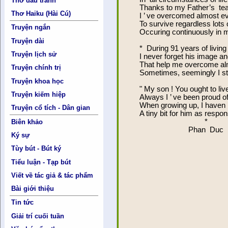
Thơ đấu tranh
Thanks to my Father’s te
Thơ Haiku (Hài Cú)
I ’ ve overcomed almost e
To survive regardless lots 
Truyện ngắn
Occuring continuously in m
Truyện dài
* During 91 years of living 
Truyện lịch sử
I never forget his image a
That help me overcome al
Truyện chính trị
Sometimes, seemingly I sti
Truyện khoa học
" My son ! You ought to liv
Truyện kiếm hiệp
Always I ’ ve been proud of
When growing up, I haven 
Truyện cổ tích - Dân gian
A tiny bit for him as respon
*
Biên khảo
Phan Duc Mi
Ký sự
Tùy bút - Bút ký
Tiểu luận - Tạp bút
Viết về tác giả & tác phẩm
Bài giới thiệu
Tin tức
Giải trí cuối tuần