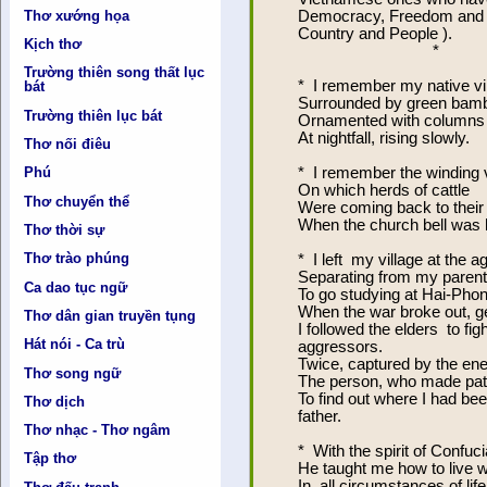
Democracy, Freedom and 
Thơ xướng họa
Country and People ).
Kịch thơ
Trường thiên song thất lục
* I remember my native vi
bát
Surrounded by green bam
Trường thiên lục bát
Ornamented with columns o
At nightfall, rising slowly.
Thơ nối điêu
* I remember the winding v
Phú
On which herds of cattle
Thơ chuyển thể
Were coming back to their
When the church bell was 
Thơ thời sự
Thơ trào phúng
* I left my village at the ag
Separating from my parent
Ca dao tục ngữ
To go studying at Hai-Phon
When the war broke out, ge
Thơ dân gian truyền tụng
I followed the elders to fi
Hát nói - Ca trù
aggressors.
Twice, captured by the en
Thơ song ngữ
The person, who made pati
To find out where I had b
Thơ dịch
father.
Thơ nhạc - Thơ ngâm
* With the spirit of Confuc
Tập thơ
He taught me how to live wi
In all circumstances of lif