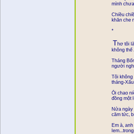
mình chưa
Chiều chiề
khăn che m
*
T
hơ tôi l
không thể /
Tháng Bốn 
người nghe
Tôi không
tháng-Xấu
Ôi chao n
đồng một l
Nửa ngày 
căm tức, b
Em à, anh
lem...tron