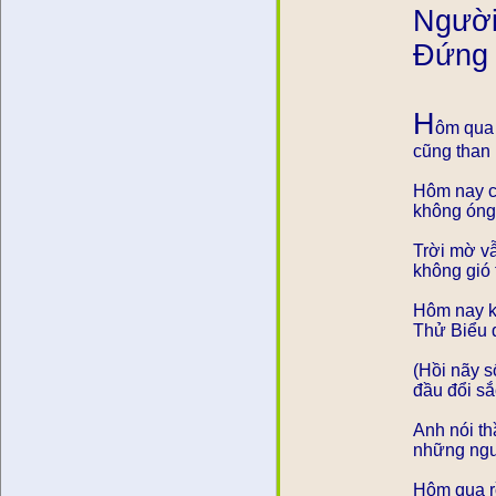
Người
Đứng 
H
ôm qua 
cũng than 
Hôm nay c
không óng 
Trời mờ v
không gió 
Hôm nay k
Thử Biểu đ
(Hồi nãy s
đầu đổi sắ
Anh nói t
những ngườ
Hôm qua rồ