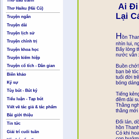
Thơ đấu tranh
Ai Đ
Thơ Haiku (Hài Cú)
Lại Cái 
Truyện ngắn
Truyện dài
Truyện lịch sử
H
ồn Than
Truyện chính trị
nhìn lui, 
Bấy lòng t
Truyện khoa học
nước vẫn x
Truyện kiếm hiệp
Buồn chớ!
Truyện cổ tích - Dân gian
bạn bè tóc
Biên khảo
tuổi đời t
bóng dáng
Ký sự
Tùy bút - Bút ký
Tiếng kẻn
Tiểu luận - Tạp bút
đêm dài s
Thằng nghi
Viết về tác giả & tác phẩm
thằng mới 
Bài giới thiệu
Đổi lán, dờ
Tin tức
hồn Thanh
Giải trí cuối tuần
Có khi hoa
con bướm 