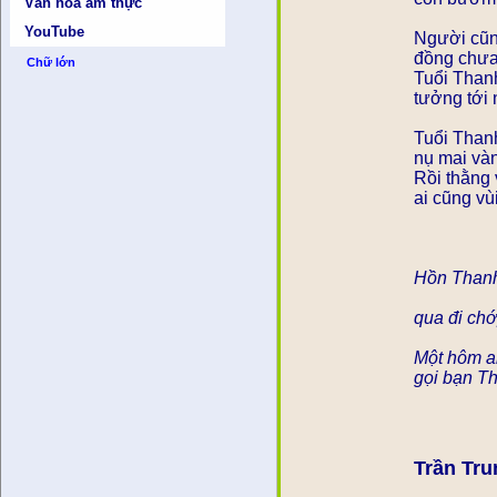
Văn hóa ẩm thực
YouTube
Người cũn
đồng chưa 
Chữ lớn
Tuổi Than
tưởng tới 
Tuổi Than
nụ mai và
Rồi thằng 
ai cũng vùi
Hồn Thanh
qua đi ch
Một hôm ai
gọi bạn Th
Trần Tru