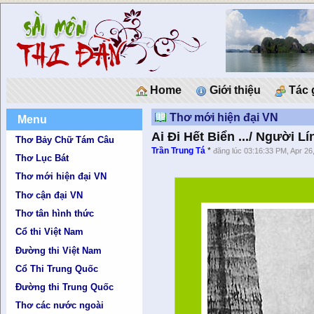
Home
Giới thiệu
Tác 
Thơ mới hiện đại VN
Menu
Ai Đi Hết Biển .../ Người Lí
Thơ Bảy Chữ Tám Câu
Trần Trung Tá
*
đăng lúc 03:16:33 PM, Apr 26
Thơ Lục Bát
Thơ mới hiện đại VN
Thơ cận đại VN
Thơ tân hình thức
Cổ thi Việt Nam
Đường thi Việt Nam
Cổ Thi Trung Quốc
Đường thi Trung Quốc
Thơ các nước ngoài