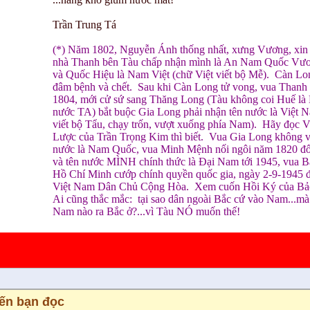
Trần Trung Tá
(*) Năm 1802, Nguyễn Ánh thống nhất, xưng Vương, xi
nhà Thanh bên Tàu chấp nhận mình là An Nam Quốc Vư
và Quốc Hiệu là Nam Việt (chữ Việt viết bộ Mễ). Càn Lon
đâm bệnh và chết. Sau khi Càn Long tử vong, vua Thanh 
1804, mới cử sứ sang Thăng Long (Tàu không coi Huế là
nước TA) bắt buộc Gia Long phải nhận tên nước là Việt N
viết bộ Tẩu, chạy trốn, vượt xuống phía Nam). Hãy đọc 
Lược của Trần Trọng Kim thì biết. Vua Gia Long không vui
nước là Nam Quốc, vua Minh Mệnh nối ngôi năm 1820 đổ
và tên nước MÌNH chính thức là Đại Nam tới 1945, vua Bả
Hồ Chí Minh cướp chính quyền quốc gia, ngày 2-9-1945 đặ
Việt Nam Dân Chủ Cộng Hòa. Xem cuốn Hồi Ký của Bảo Đ
Ai cũng thắc mắc: tại sao dân ngoài Bắc cứ vào Nam...mà
Nam nào ra Bắc ở?...vì Tàu NÓ muốn thế!
iến bạn đọc