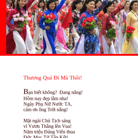
Thương Quá Đi Mà Thôi!
B
ạn biết không? Đang nắng!
Hôm nay đẹp lắm nha!
Ngày Phụ Nữ Nước TA,
cảm ơn ông Trời nắng!
Mặt ngài Chủ Tịch sáng
vì Vươn Thằng lên Vua!
Năm triệu Đảng Viên thua
Đức Mục Tử Tập Kết!