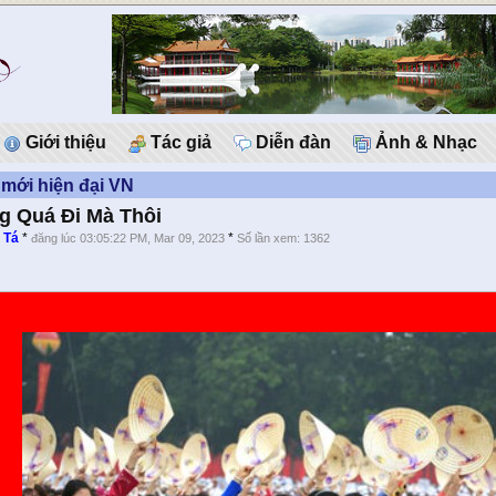
Giới thiệu
Tác giả
Diễn đàn
Ảnh & Nhạc
mới hiện đại VN
 Quá Đi Mà Thôi
 Tá
*
*
đăng lúc 03:05:22 PM, Mar 09, 2023
Số lần xem: 1362