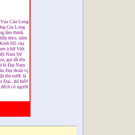
n Vua Càn Long
ơng Gia Long
g làm thinh,
tiếp theo, năm
 Kinh Đô của
am (chữ Việt
Việt Nam Sử
, gọi tắt tên
i là Đại Nam
o Đại thoái vị,
t tên nước là
ại...thì biết!
 đếch có người