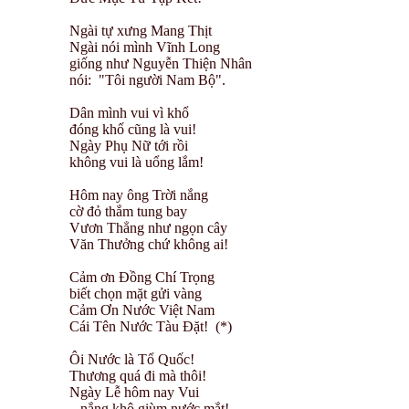
Ngài tự xưng Mang Thịt
Ngài nói mình Vĩnh Long
giống như Nguyễn Thiện Nhân
nói: "Tôi người Nam Bộ".
Dân mình vui vì khổ
đóng khố cũng là vui!
Ngày Phụ Nữ tới rồi
không vui là uổng lắm!
Hôm nay ông Trời nắng
cờ đỏ thắm tung bay
Vươn Thẳng như ngọn cây
Văn Thưởng chứ không ai!
Cảm ơn Đồng Chí Trọng
biết chọn mặt gửi vàng
Cảm Ơn Nước Việt Nam
Cái Tên Nước Tàu Đặt! (*)
Ôi Nước là Tổ Quốc!
Thương quá đi mà thôi!
Ngày Lễ hôm nay Vui
...nắng khô giùm nước mắt!