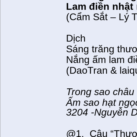
Lam điền nhật
(Cẩm Sắt – Lý 
Dịch
Sáng trăng thươ
Nắng ấm lam đi
(DaoTran & lai
Trong sao châu
Ấm sao hạt ngọ
3204 -Nguyễn 
@1. Câu “Thươn