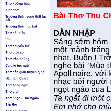
Thơ xướng họa
Kịch thơ
Bài Thơ Thu C
Trường thiên song thất lục
bát
Trường thiên lục bát
DẪN NHẬP
Thơ nối điêu
Sáng sớm hôm na
Phú
Thơ chuyển thể
một mảnh trăng 
Thơ thời sự
nhạt. Buồn ! T
Thơ trào phúng
nghe bài “Mùa t
Ca dao tục ngữ
Apollinaire, với
Thơ dân gian truyền tụng
Hát nói - Ca trù
nhạc bởi người 
Thơ song ngữ
ngọt ngào của L
Thơ dịch
Ta ngắt đi một 
Thơ nhạc - Thơ ngâm
Em nhớ cho mùa 
Tập thơ