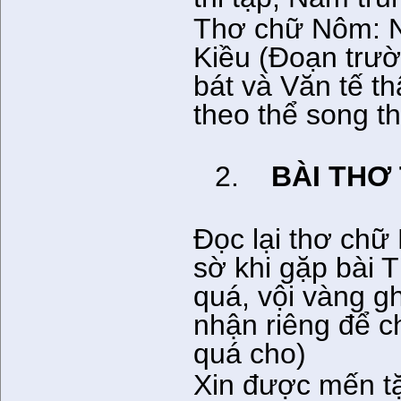
Thơ chữ Nôm: Ng
Kiều (Đoạn trườ
bát và Văn tế t
theo thể song th
2.
BÀI THƠ
Đọc lại thơ chữ
sờ khi gặp bài 
quá, vội vàng g
nhận riêng để c
quá cho)
Xin được mến t