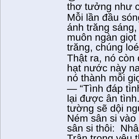
thơ tưởng như c
Mỗi lần đầu són
ánh trăng sáng,
muôn ngàn giọt
trăng, chúng loé
Thật ra, nó còn
hạt nước này na
nó thành mỗi giọ
— “Tình đáp tình
lại được ân tìn
tường sẽ dội ng
Ném sân si vào 
sân si thôi: Nh
Trân trọng yêu t