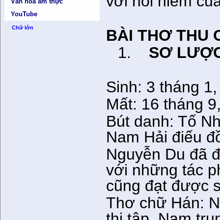
với nỗi niềm củ
Văn hóa ẩm thực
YouTube
Chữ lớn
BÀI THƠ THU 
1.
SƠ LƯỢC
Sinh: 3 tháng 1
Mất: 16 tháng 9
Bút danh: Tố Nh
Nam Hải điếu đ
Nguyễn Du đã để
với những tác ph
cũng đạt được s
Thơ chữ Hán: N
thi tập, Nam tr