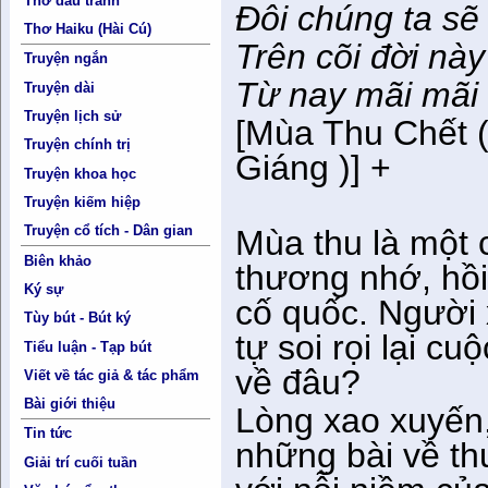
Thơ đấu tranh
Đôi chúng ta sẽ
Thơ Haiku (Hài Cú)
Trên cõi đời này
Truyện ngắn
Từ nay mãi mãi
Truyện dài
Truyện lịch sử
[Mùa Thu Chết (
Truyện chính trị
Giáng )] +
Truyện khoa học
Truyện kiếm hiệp
Truyện cổ tích - Dân gian
Mùa thu là một 
Biên khảo
thương nhớ, hồ
Ký sự
cố quốc. Người
Tùy bút - Bút ký
tự soi rọi lại c
Tiểu luận - Tạp bút
về đâu?
Viết về tác giả & tác phẩm
Bài giới thiệu
Lòng xao xuyến,
Tin tức
những bài về th
Giải trí cuối tuần