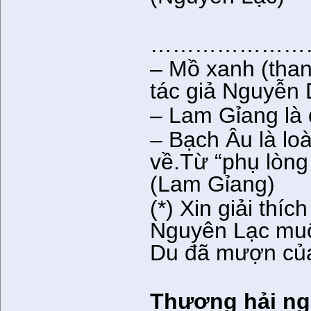
…………………
– Mồ xanh (than
tác giả Nguyễn
– Lam Gỉang là
– Bạch Âu là loà
về.Từ “phụ lòng
(Lam Gỉang)
(*) Xin giải thíc
Nguyên Lạc muố
Du đã mượn của
Thương hải ng