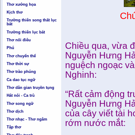
Thơ xướng họa
Kịch thơ
Chú
Trường thiên song thất lục
bát
Trường thiên lục bát
Thơ nối điêu
Chiều qua, vừa đ
Phú
Nguyễn Hưng Hải
Thơ chuyển thể
nguệch ngoạc vài
Thơ thời sự
Thơ trào phúng
Nghinh:
Ca dao tục ngữ
Thơ dân gian truyền tụng
“Rất cảm động tr
Hát nói - Ca trù
Nguyễn Hưng Hải
Thơ song ngữ
của cây viết tà
Thơ dịch
Thơ nhạc - Thơ ngâm
rớm nước mắt:
Tập thơ