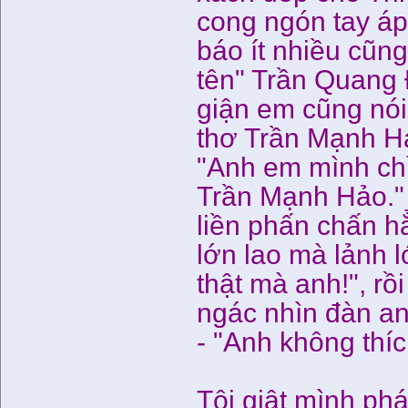
cong ngón tay áp
báo ít nhiều cũng
tên" Trần Quang 
giận em cũng nói v
thơ Trần Mạnh Hả
"Anh em mình chỉ
Trần Mạnh Hảo."
liền phấn chấn h
lớn lao mà lảnh 
thật mà anh!", r
ngác nhìn đàn an
- "Anh không thí
Tôi giật mình phá