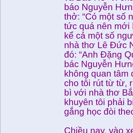
báo Nguyễn Hưng 
thở: “Có một số 
tức quá nên mới 
kể cả một số ngườ
nhà thơ Lê Đức 
đó: “Anh Đặng Qu
bác Nguyễn Hưng 
không quan tâm 
cho tôi rút từ từ
bì với nhà thơ B
khuyên tôi phải 
gắng học đòi th
Chiều nay, vào x