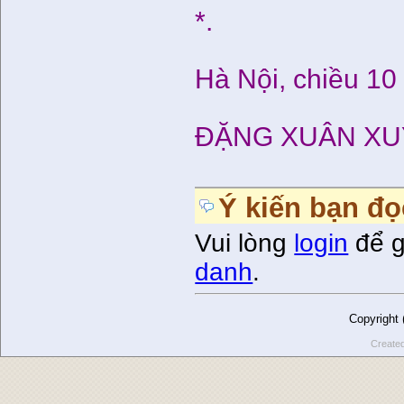
*.
Hà Nội, chiều 10
ĐẶNG XUÂN X
Ý kiến bạn đọ
Vui lòng
login
để g
danh
.
Copyright
Create