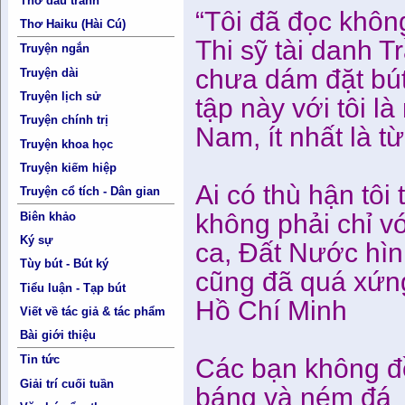
Thơ đấu tranh
“Tôi đã đọc không
Thơ Haiku (Hài Cú)
Thi sỹ tài danh T
Truyện ngắn
chưa dám đặt bút
Truyện dài
Truyện lịch sử
tập này với tôi l
Truyện chính trị
Nam, ít nhất là 
Truyện khoa học
Truyện kiếm hiệp
Ai có thù hận tôi 
Truyện cổ tích - Dân gian
không phải chỉ v
Biên khảo
Ký sự
ca, Đất Nước hìn
Tùy bút - Bút ký
cũng đã quá xứng
Tiểu luận - Tạp bút
Hồ Chí Minh
Viết về tác giả & tác phẩm
Bài giới thiệu
Tin tức
Các bạn không đồ
Giải trí cuối tuần
báng và ném đá