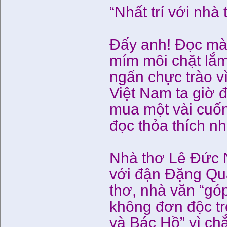
“Nhất trí với nhà
Đấy anh! Đọc mà 
mím môi chặt lắ
ngấn chực trào v
Việt Nam ta giờ đ
mua một vài cuốn
đọc thỏa thích nh
Nhà thơ Lê Đức N
với đận Đặng Qua
thơ, nhà văn “gó
không đơn độc tr
và Bác Hồ” vì ch