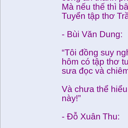
Mà nếu thế thì bâ
Tuyển tập thơ T
- Bùi Văn Dung:
“Tôi đồng suy ng
hôm có tập thơ t
sưa đọc và chiê
Và chưa thể hiểu 
này!”
- Đỗ Xuân Thu: