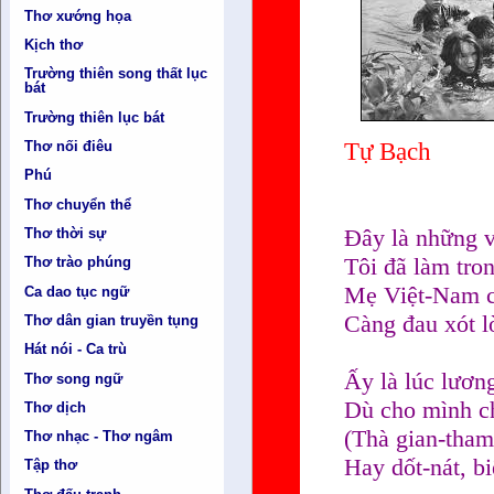
Thơ xướng họa
Kịch thơ
Trường thiên song thất lục
bát
Trường thiên lục bát
Thơ nối điêu
Tự Bạch
Phú
Thơ chuyển thể
Đây là những vầ
Thơ thời sự
Tôi đã làm tron
Thơ trào phúng
Mẹ Việt-Nam c
Ca dao tục ngữ
Càng đau xót l
Thơ dân gian truyền tụng
Hát nói - Ca trù
Ấy là lúc lươn
Thơ song ngữ
Dù cho mình ch
Thơ dịch
(Thà gian-tham
Thơ nhạc - Thơ ngâm
Hay dốt-nát, b
Tập thơ