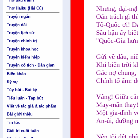
Thơ đấu tranh
Nhưng, đại-ngh
Thơ Haiku (Hài Cú)
Oán trách gì t
Truyện ngắn
Tổ-Quốc ơi! Da
Truyện dài
Sầu hận ấy biế
Truyện lịch sử
"Quốc-Gia hưng
Truyện chính trị
Truyện khoa học
Gửi về đâu, niề
Truyện kiếm hiệp
Khi biển trời k
Truyện cổ tích - Dân gian
Gác nợ chung, 
Biên khảo
Chính tổ ấm: đ
Ký sự
Tùy bút - Bút ký
Vâng! Giữa cản
Tiểu luận - Tạp bút
May-mắn thay! 
Viết về tác giả & tác phẩm
Một gia-đình v
Bài giới thiệu
An-ủi, dưỡng nu
Tin tức
Giải trí cuối tuần
Nên tôi dệt nh