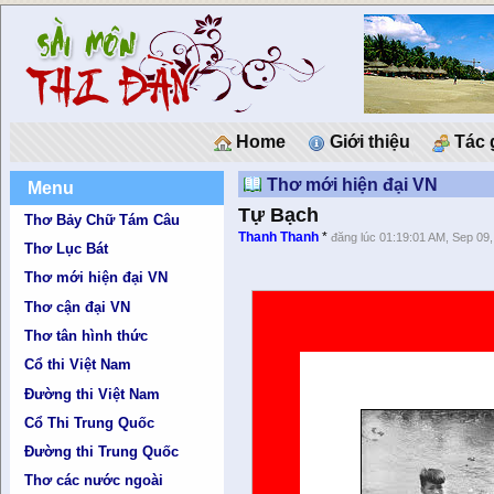
Home
Giới thiệu
Tác 
Thơ mới hiện đại VN
Menu
Tự Bạch
Thơ Bảy Chữ Tám Câu
Thanh Thanh
*
đăng lúc 01:19:01 AM, Sep 09
Thơ Lục Bát
Thơ mới hiện đại VN
Thơ cận đại VN
Thơ tân hình thức
Cổ thi Việt Nam
Đường thi Việt Nam
Cổ Thi Trung Quốc
Đường thi Trung Quốc
Thơ các nước ngoài