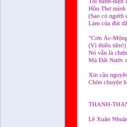
Tôi hãnh-diện 
Hồn Thơ mình k
(Sao có người
Làm của đút dâ
"Cơn Ác-Mộng"
(Vì thiếu tiền
Nó vẫn là chứn
Mà Đất Nước rơ
Xin cầu nguyện
Chôn chuyện b
THANH-THA
Lê Xuân Nhuậ