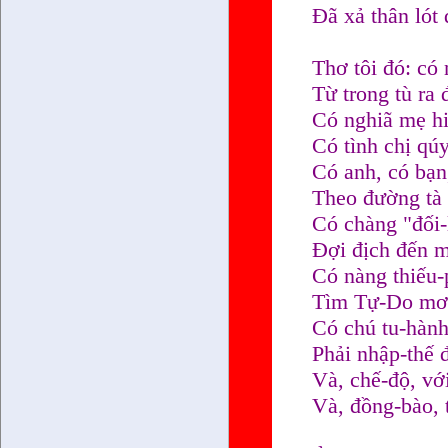
Đã xả thân lót
Thơ tôi đó: có
Từ trong tù ra đ
Có nghiã mẹ hi
Có tình chị qúy
Có anh, có bạn
Theo đường tà 
Có chàng "đối
Đợi địch đến m
Có nàng thiếu-p
Tìm Tự-Do mơ 
Có chú tu-hành
Phải nhập-thế 
Và, chế-độ, vớ
Và, đồng-bào, 