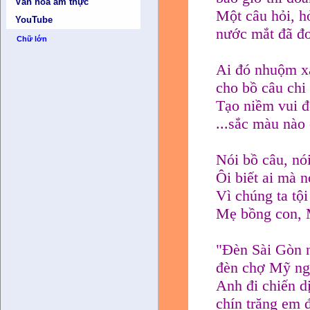
Văn hóa ẩm thực
Một câu hỏi, h
YouTube
nước mắt đã đo
Chữ lớn
Ai đó nhuộm x
cho bồ câu chi
Tạo niềm vui đ
...sắc màu nào
Nói bồ câu, nói
Ôi biết ai mà n
Vì chúng ta tội
Mẹ bồng con, 
"Đèn Sài Gòn 
đèn chợ Mỹ ngọ
Anh đi chiến 
chín trăng em 