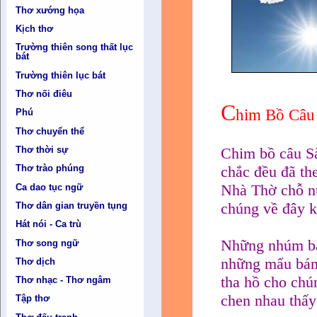
Thơ xướng họa
Kịch thơ
Trường thiên song thất lục
bát
Trường thiên lục bát
Thơ nối điêu
C
him Bồ Câu
Phú
Thơ chuyển thể
Thơ thời sự
Chim bồ câu S
chắc đều đã th
Thơ trào phúng
Nhà Thờ chỗ n
Ca dao tục ngữ
chúng về đây k
Thơ dân gian truyền tụng
Hát nói - Ca trù
Những nhúm b
Thơ song ngữ
những mẩu bá
Thơ dịch
tha hồ cho ch
Thơ nhạc - Thơ ngâm
chen nhau thấ
Tập thơ