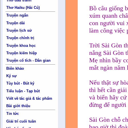
Thơ đấu tranh
Bồ câu giống 
Thơ Haiku (Hài Cú)
xúm quanh ch
Truyện ngắn
con người vui x
Truyện dài
làm công việc 
Truyện lịch sử
Truyện chính trị
Trời Sài Gòn t
Truyện khoa học
nắng Sài Gòn 
Truyện kiếm hiệp
Mẹ nhìn bầy c
Truyện cổ tích - Dân gian
mắt ngàn năm l
Biên khảo
Ký sự
Nếu thật sự hò
Tùy bút - Bút ký
thì hết cần giả
Tiểu luận - Tạp bút
và biển hãy cứ
Viết về tác giả & tác phẩm
đừng để người r
Bài giới thiệu
Tin tức
Sài Gòn chỗ ch
Giải trí cuối tuần
bao giờ thì đoà