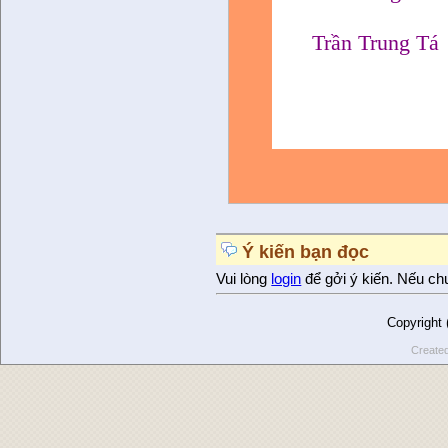
Trần Trung Tá
Ý kiến bạn đọc
Vui lòng
login
để gởi ý kiến. Nếu ch
Copyright
Create