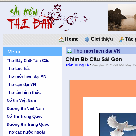
Home
Giới thiệu
Tác 
Thơ mới hiện đại VN
Menu
Chim Bồ Câu Sài Gòn
Thơ Bảy Chữ Tám Câu
Trần Trung Tá
*
đăng lúc 11:25:28 AM, May 1
Thơ Lục Bát
Thơ mới hiện đại VN
Thơ cận đại VN
Thơ tân hình thức
Cổ thi Việt Nam
Đường thi Việt Nam
Cổ Thi Trung Quốc
Đường thi Trung Quốc
Thơ các nước ngoài