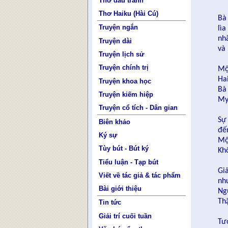
Thơ đấu tranh
Thơ Haiku (Hài Cú)
Bà
Truyện ngắn
lì
nh
Truyện dài
và
Truyện lịch sử
Truyện chính trị
Mộ
Ha
Truyện khoa học
Bà
Truyện kiếm hiệp
My
Truyện cổ tích - Dân gian
Sự
Biên khảo
đế
Ký sự
Mộ
Tùy bút - Bút ký
Kh
Tiểu luận - Tạp bút
Gi
Viết về tác giả & tác phẩm
nh
Bài giới thiệu
Ng
Th
Tin tức
Giải trí cuối tuần
Tư