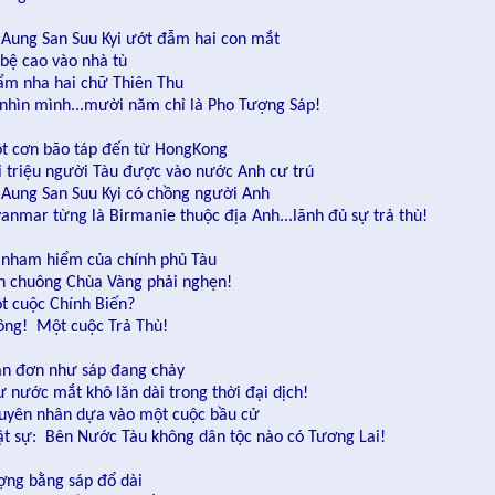
 Aung San Suu Kyi ướt đẫm hai con mắt
a bệ cao vào nhà tù
ẩm nha hai chữ Thiên Thu
 nhìn mình...mười năm chỉ là Pho Tượng Sáp!
t cơn bão táp đến từ HongKong
i triệu người Tàu được vào nước Anh cư trú
 Aung San Suu Kyi có chồng người Anh
anmar từng là Birmanie thuộc địa Anh...lãnh đủ sự trả thù!
 nham hiểm của chính phủ Tàu
n chuông Chùa Vàng phải nghẹn!
t cuộc Chính Biến?
ông! Một cuộc Trả Thù!
ản đơn như sáp đang chảy
ư nước mắt khô lăn dài trong thời đại dịch!
uyên nhân dựa vào một cuộc bầu cử
ật sự: Bên Nước Tàu không dân tộc nào có Tương Lai!
ợng bằng sáp đổ dài