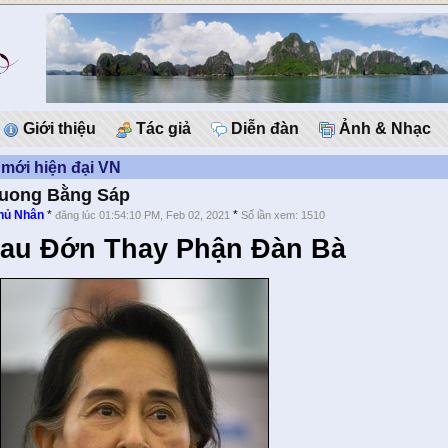
Giới thiệu
Tác giả
Diễn đàn
Ảnh & Nhạc
mới hiện đại VN
Tuong Bằng Sáp
hủ Nhân
*
*
đăng lúc 01:54:10 PM, Feb 02, 2021
Số lần xem: 1510
au Đớn Thay Phận Đàn Bà