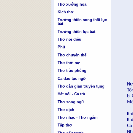
Thơ xướng họa
Kịch thơ
Trường thiên song thất lục
bát
Trường thiên lục bát
Thơ nối điêu
Phú
Thơ chuyển thể
Thơ thời sự
Thơ trào phúng
Ca dao tục ngữ
Nư
Thơ dân gian truyền tụng
Tổ
Hát nói - Ca trù
bị
Thơ song ngữ
Mộ
Thơ dịch
Kh
Thơ nhạc - Thơ ngâm
Kh
Tập thơ
Cả
Nh