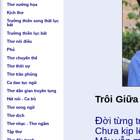
Thơ xướng họa
Kịch thơ
Trường thiên song thất lục
bát
Trường thiên lục bát
Thơ nối điêu
Phú
Thơ chuyển thể
Thơ thời sự
Thơ trào phúng
Ca dao tục ngữ
Thơ dân gian truyền tụng
Trôi Giữ
Hát nói - Ca trù
Thơ song ngữ
Thơ dịch
Đ
ời từng t
Thơ nhạc - Thơ ngâm
Chưa kịp l
Tập thơ