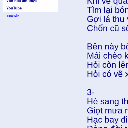
Khi về qu
Văn hóa ẩm thực
Tìm lại bó
YouTube
Gợi lá thu
Chữ lớn
Chốn cũ s
Bên này bờ
Mái chèo k
Hỏi còn l
Hỏi có về 
3-
Hè sang t
Giọt mưa ng
Hạc bay đi