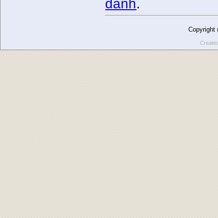
danh
.
Copyright
Create