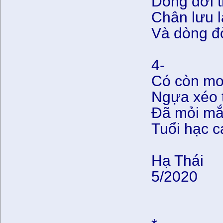
Dòng đời t
Chân lưu 
Và dòng đời
4-
Có còn mo
Ngựa xéo t
Đã mỏi mắ
Tuổi hạc 
Hạ Thái
5/2020