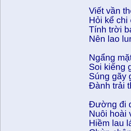
Viết vần t
Hỏi kể chi
Tính trời 
Nên lao lu
Ngẩng mặt 
Soi kiếng 
Súng gãy 
Đành trải 
Đường đi 
Nuôi hoài 
Hiềm lau l