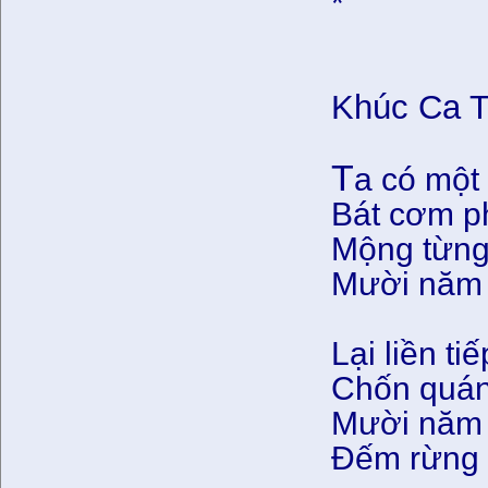
*
Khúc Ca 
T
a có một 
Bát cơm p
Mộng từng 
Mười năm 
Lại liền t
Chốn quán
Mười năm 
Đếm rừng l