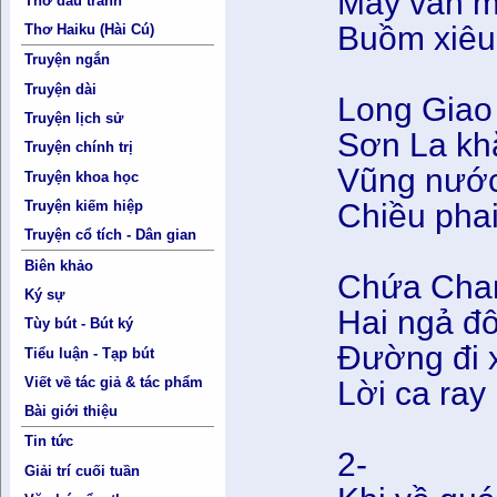
Mây vẫn m
Thơ đấu tranh
Buồm xiêu
Thơ Haiku (Hài Cú)
Truyện ngắn
Truyện dài
Long Giao 
Truyện lịch sử
Sơn La khắ
Truyện chính trị
Vũng nước
Truyện khoa học
Chiều phai
Truyện kiếm hiệp
Truyện cổ tích - Dân gian
Biên khảo
Chứa Chan
Ký sự
Hai ngả đô
Tùy bút - Bút ký
Đường đi 
Tiểu luận - Tạp bút
Viết về tác giả & tác phẩm
Lời ca ray 
Bài giới thiệu
Tin tức
2-
Giải trí cuối tuần