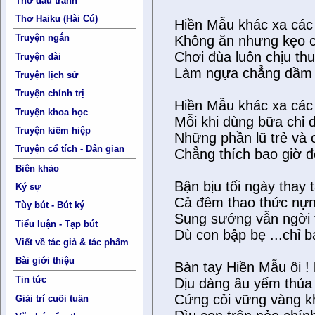
Thơ đấu tranh
Thơ Haiku (Hài Cú)
Hiền Mẫu khác xa các
Truyện ngắn
Không ăn nhưng kẹo 
Chơi đùa luôn chịu th
Truyện dài
Làm ngựa chẳng dầm
Truyện lịch sử
Truyện chính trị
Hiền Mẫu khác xa các
Truyện khoa học
Mỗi khi dùng bữa chỉ
Truyện kiếm hiệp
Những phần lũ trẻ và
Truyện cổ tích - Dân gian
Chẳng thích bao giờ 
Biên khảo
Bận bịu tối ngày thay t
Ký sự
Cả đêm thao thức nựn
Tùy bút - Bút ký
Sung sướng vẫn ngời 
Tiểu luận - Tạp bút
Dù con bập bẹ ...chỉ ba
Viết về tác giả & tác phẩm
Bài giới thiệu
Bàn tay Hiền Mẫu ôi ! 
Tin tức
Dịu dàng âu yếm thủa
Cứng cỏi vững vàng kh
Giải trí cuối tuần