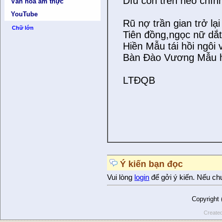
Dìu con trên nẻo chín
Văn hóa ẩm thực
YouTube
Rũ nợ trần gian trở lại 
Chữ lớn
Tiên đồng,ngọc nữ dắt
Hiền Mẫu tái hồi ngôi v
Bàn Đào Vương Mẫu h
LTĐQB
Ý kiến bạn đọc
Vui lòng
login
để gởi ý kiến. Nếu ch
Copyright
Create