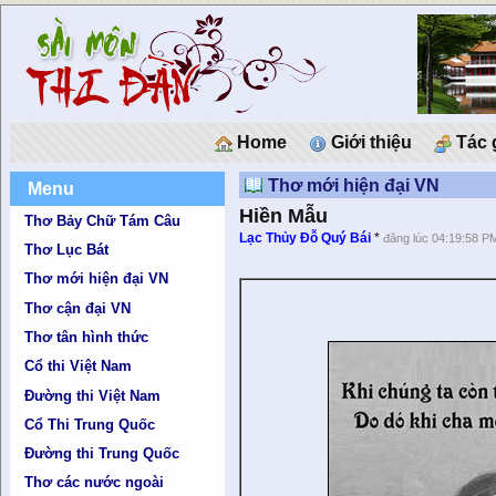
Home
Giới thiệu
Tác 
Thơ mới hiện đại VN
Menu
Hiền Mẫu
Thơ Bảy Chữ Tám Câu
Lạc Thủy Ðỗ Quý Bái
*
đăng lúc 04:19:58 P
Thơ Lục Bát
Thơ mới hiện đại VN
Thơ cận đại VN
Thơ tân hình thức
Cổ thi Việt Nam
Đường thi Việt Nam
Cổ Thi Trung Quốc
Đường thi Trung Quốc
Thơ các nước ngoài