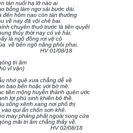
n tàn nuối hạ lỡ nào ai
o bỗng làm ngơ sải bước dài.
 đến hôm nao còn tán thưởng
u về nay đã vội chê bai.
ính chuyên thuở trước là tiên quyết
ung thủy thời nay có vẻ hài.
ấy lá ngô đồng rơi vệ cỏ
ùa
về bên ngõ nắng phôi phai.
HV 01/08/18
óng tri âm
hủ vĩ vận)
u nhớ quê xưa chẳng dễ về
n bao bến hoặc với bờ mê.
c tiền mộng huyễn thành quên ước
nh lợi phù sinh khiến bỏ thề.
u sống xênh xang nơi phố thị
 vào qui ẩn chốn sơn khê.
o may phảng phất ngoài song cửa
óng mãi tri âm chẳng thấy về.
HV 02/08/18