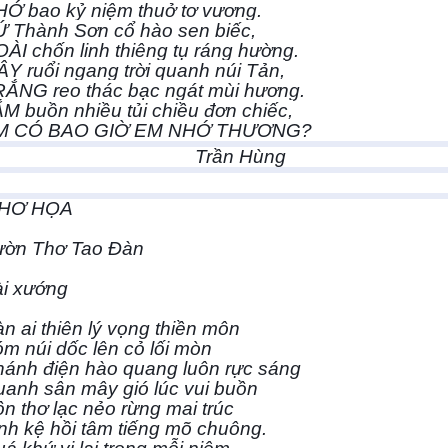
Ớ bao kỷ niệm thuở tơ vương.
 Thành Sơn cổ hào sen biếc,
ÀI chốn linh thiêng tụ ráng hường.
Y ruổi ngang trời quanh núi Tản,
ẮNG reo thác bạc ngát mùi hương.
M buồn nhiều tủi chiều đơn chiếc,
M CÓ BAO GIỜ EM NHỚ THƯƠNG?
Trần Hùng
HƠ HỌA
ườn Thơ Tao Đàn
i xướng
n ai thiên lý vọng thiền môn
m núi dốc lên cỏ lối mòn
ánh điện hào quang luôn rực sáng
anh sân mây gió lúc vui buồn
n thơ lạc nẻo rừng mai trúc
nh kệ hồi tâm tiếng mõ chuông.