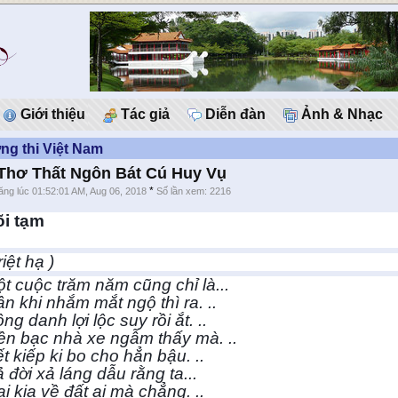
Giới thiệu
Tác giả
Diễn đàn
Ảnh & Nhạc
g thi Việt Nam
hơ Thất Ngôn Bát Cú Huy Vụ
*
ăng lúc 01:52:01 AM, Aug 06, 2018
Số lần xem: 2216
õi tạm
riệt hạ )
t cuộc trăm năm cũng chỉ là...
n khi nhắm mắt ngộ thì ra. ..
ng danh lợi lộc suy rồi ắt. ..
ền bạc nhà xe ngẫm thấy mà. ..
t kiếp ki bo cho hẳn bậu. ..
 đời xả láng dẫu rằng ta...
i kia về đất ai mà chẳng. ..