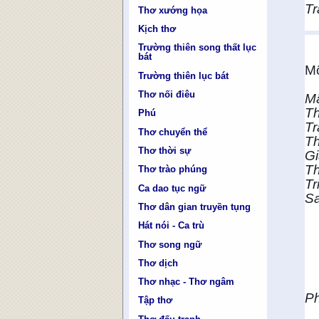
Tr
Thơ xướng họa
Kịch thơ
Trường thiên song thất lục
bát
M
Trường thiên lục bát
Thơ nối điêu
Mâ
Th
Phú
Tr
Thơ chuyển thể
Th
Thơ thời sự
G
Th
Thơ trào phúng
Tr
Ca dao tục ngữ
Sa
Thơ dân gian truyền tụng
Hát nói - Ca trù
Thơ song ngữ
Thơ dịch
Thơ nhạc - Thơ ngâm
Ph
Tập thơ