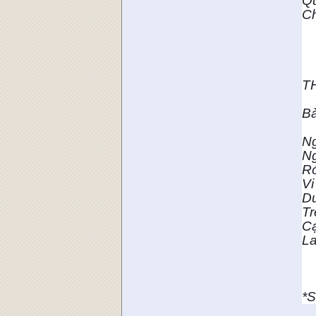
Qu
Ch
T
T
Bà
Ng
Ng
Ró
Vi
Dư
Tr
Cạ
La
*S