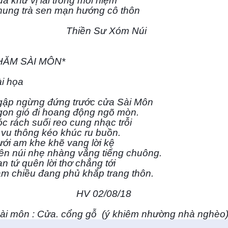
á khứ vị lai trong mỗi niệm
ung trà sen mạn hướng cô thôn
hiền Sư Xóm Núi
HĂM SÀI MÔN*
i họa
ập ngừng đứng trước cửa Sài Môn
on gió đi hoang động ngõ mòn.
c rách suối reo cung nhạc trỗi
 vu thông kéo khúc ru buồn.
ới am khe khẽ vang lời kệ
ên núi nhẹ nhàng vẳng tiếng chuông.
n tứ quên lời thơ chẳng tới
m chiều đang phủ khắp trang thôn.
HV 02/08/18
ài môn : Cửa. cổng gỗ (ý khiêm nhường nhà nghèo