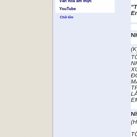
Văn hóa ẩm thực
"
YouTube
E
Chữ lớn
N
(K
TÔ
NH
XỨ
Đ
MÂ
T
LẮ
E
N
(H
TÔ