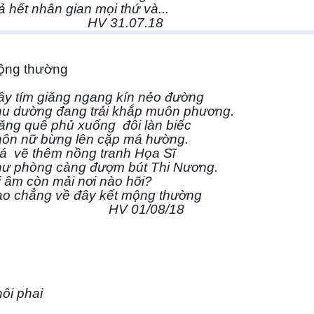
ả hết nhân gian mọi thứ và...
HV 31.07.18
ộng thường
y tím giăng ngang kín nẻo đường
u dường đang trải khắp muôn phương.
ăng quê phủ xuống
đôi làn biếc
ôn nữ bừng lên cặp má hường.
iá
vẽ thêm nồng tranh Họa Sĩ
ư phòng càng đượm bút Thi Nương.
i âm còn mải nơi nào hỡi?
o chẳng về đây kết mộng thường
HV 01/08/18
ôi phai