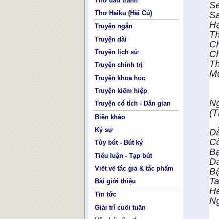
Thơ đấu tranh
Se
Thơ Haiku (Hài Cú)
Sa
Hạ
Truyện ngắn
Th
Truyện dài
Ch
Truyện lịch sử
Ch
Th
Truyện chính trị
M
Truyện khoa học
Truyện kiếm hiệp
Ng
Truyện cổ tích - Dân gian
(T
Biên khảo
Ký sự
Dẫ
Cò
Tùy bút - Bút ký
Bạ
Tiểu luận - Tạp bút
Da
Viết về tác giả & tác phẩm
Bậ
Ta
Bài giới thiệu
He
Tin tức
Ng
Giải trí cuối tuần