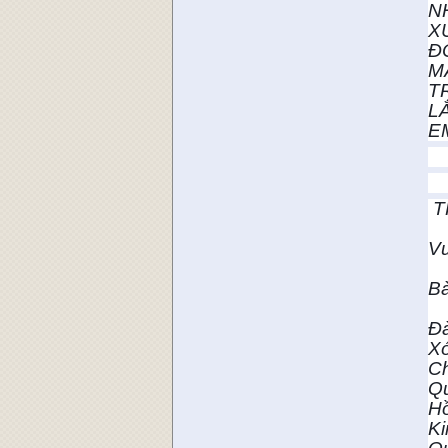
NH
XỨ
ĐO
MÂ
TR
LẮ
E
T
V
Bà
Đà
Xó
Ch
Qu
Hồ
Ki