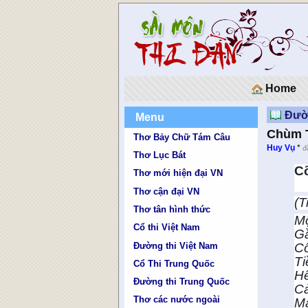
Home
Đườn
Menu
Chùm T
Thơ Bảy Chữ Tám Câu
Huy Vụ
*
đ
Thơ Lục Bát
C
Thơ mới hiện đại VN
Thơ cận đại VN
(T
Thơ tân hình thức
Mộ
Cổ thi Việt Nam
Gầ
Đường thi Việt Nam
Cô
Ti
Cổ Thi Trung Quốc
Hế
Đường thi Trung Quốc
Cả
Thơ các nước ngoài
Ma