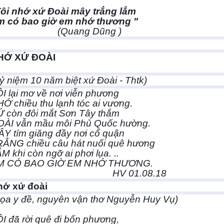
Tôi nhớ xứ Đoài mây trắng lắm
m có bao giờ em nhớ thương "
(Quang Dũng )
HỚ XỨ ĐOÀI
ỷ niệm 10 năm biệt xứ Đoài - Thtk)
I lại mơ về nơi viễn phương
Ớ chiều thu lạnh tóc ai vương.
 còn đôi mắt Sơn Tây thắm
OÀI vẫn mầu môi Phủ Quốc hường.
Y tím giăng đầy nơi cố quận
RẮNG chiều câu hát nuối quê hương
M khi còn ngỡ ai phơi lụa. ..
M CÓ BAO GIỜ EM NHỚ THƯƠNG.
HV 01.08.18
hớ xứ đoài
ọa y đề, nguyên vận thơ Nguyễn Huy Vụ)
I đã rời quê đi bốn phương,