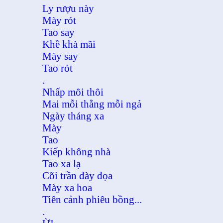
Ly rượu này
Mày rót
Tao say
Khề khà mãi
Mày say
Tao rót
.
Nhấp môi thôi
Mai mỗi thằng mỗi ngả
Ngày tháng xa
Mày
Tao
Kiếp không nhà
Tao xa lạ
Cõi trần đày đọa
Mày xa hoa
Tiên cảnh phiêu bồng...
.