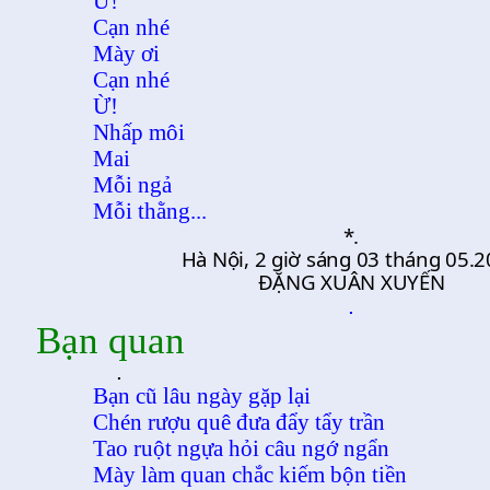
Ừ!
Cạn nhé
Mày ơi
Cạn nhé
Ừ!
Nhấp môi
Mai
Mỗi ngả
Mỗi thằng...
*.
Hà Nội, 2 giờ sáng 03 tháng 05.
ĐẶNG XUÂN XUYẾN
.
Bạn quan
.
Bạn cũ lâu ngày gặp lại
Chén rượu quê đưa đẩy tẩy trần
Tao ruột ngựa hỏi câu ngớ ngẩn
Mày làm quan chắc kiếm bộn tiền