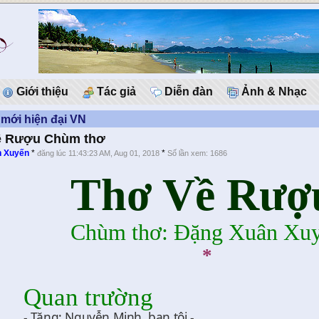
Giới thiệu
Tác giả
Diễn đàn
Ảnh & Nhạc
mới hiện đại VN
ề Rượu Chùm thơ
n Xuyến
*
*
đăng lúc 11:43:23 AM, Aug 01, 2018
Số lần xem: 1686
Thơ Về Rượ
Chùm thơ: Đặng Xuân Xu
*
Quan trường
- Tặng: Nguyễn Minh, bạn tôi -