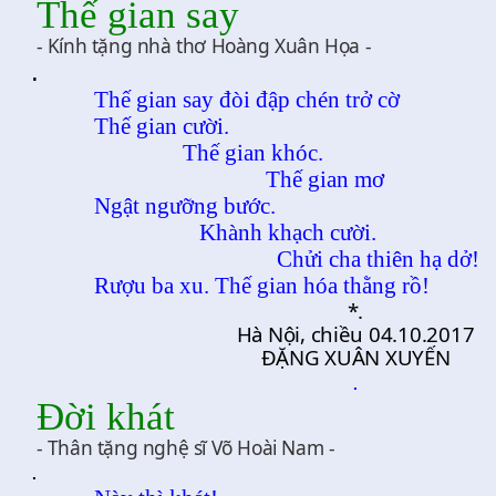
Thế gian say
- Kính tặng nhà thơ Hoàng Xuân Họa -
.
Thế gian say đòi đập chén trở cờ
Thế gian cười.
Thế gian khóc.
Thế gian mơ
Ngật ngưỡng bước.
Khành khạch cười.
Chửi cha thiên hạ dở!
Rượu ba xu. Thế gian hóa thằng rồ!
*.
Hà Nội, chiều 04.10.2017
ĐẶNG XUÂN XUYẾN
.
Đời khát
- Thân tặng nghệ sĩ Võ Hoài Nam -
.