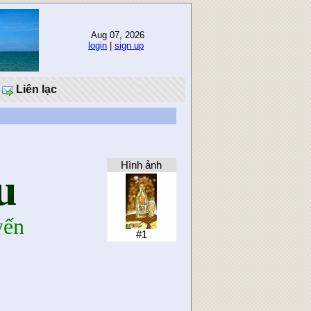
Aug 07, 2026
login
|
sign up
Liên lạc
Hình ảnh
u
yến
#1