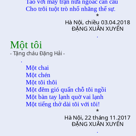
Tao với mày trận nữa ngoắc cần câu
Cho trôi tuột trò nhố nhăng thế sự.
*
Hà Nội, chiều 03.04.2018
ĐẶNG XUÂN XUYẾN
.
Một tôi
- Tặng cháu Đặng Hải -
.
Một chai
Một chén
Một tôi thôi
Một đêm gió quẩn chỗ tôi ngồi
Một bàn tay lạnh quờ vai lạnh
Một tiếng thở dài tôi với tôi!
*
Hà Nội, 22 tháng 11.2017
ĐẶNG XUÂN XUYẾN
.