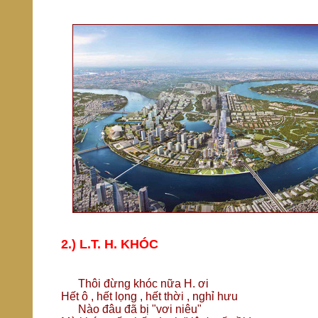
2.) L.T. H. KHÓC
Thôi đừng khóc nữa H. ơi
Hết ô , hết lọng , hết thời , nghỉ hưu
Nào đâu đã bị "vơi niêu"