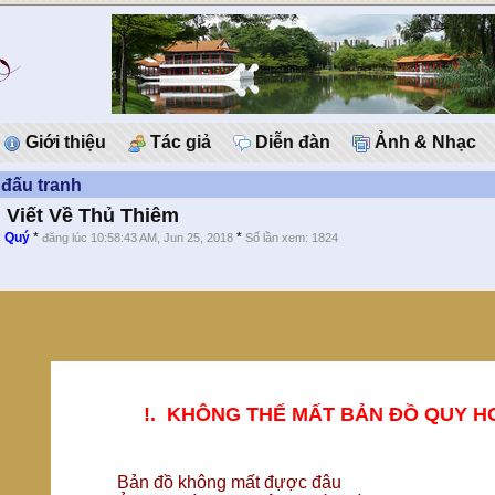
Giới thiệu
Tác giả
Diễn đàn
Ảnh & Nhạc
đấu tranh
i Viết Về Thủ Thiêm
 Quý
*
*
đăng lúc 10:58:43 AM, Jun 25, 2018
Số lần xem: 1824
!. KHÔNG THỂ MẤT BẢN ĐỒ QUY HOẠ
Bản đồ không mất đựợc đâu