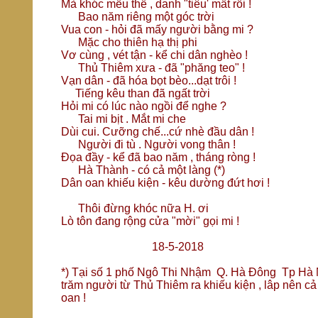
Mà khóc mếu thế , danh "tiêu' mất rồi !
Bao năm riêng một góc trời
Vua con - hỏi đã mấy người bằng mi ?
Mặc cho thiên hạ thị phi
Vơ cùng , vét tận - kể chi dân nghèo !
Thủ Thiêm xưa - đã "phăng teo" !
Vạn dân - đã hóa bọt bèo...dạt trôi !
Tiếng kêu than đã ngất trời
Hỏi mi có lúc nào ngồi để nghe ?
Tai mi bịt . Mắt mi che
Dùi cui. Cưỡng chế...cứ nhè đầu dân !
Người đi tù . Người vong thân !
Đọa đầy - kể đã bao năm , tháng ròng !
Hà Thành - có cả một làng (*)
Dân oan khiếu kiện - kêu dường đứt hơi !
Thôi đừng khóc nữa H. ơi
Lò tôn đang rộng cửa "mời" gọi mi !
18-5-2018
*) Tại số 1 phố Ngô Thi Nhậm Q. Hà Đông Tp Hà 
trăm người từ Thủ Thiêm ra khiếu kiện , lâp nên cả
oan !