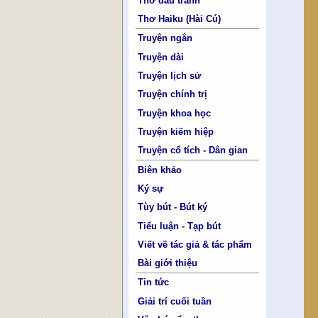
Thơ đấu tranh
Thơ Haiku (Hài Cú)
Truyện ngắn
Truyện dài
Truyện lịch sử
Truyện chính trị
Truyện khoa học
Truyện kiếm hiệp
Truyện cổ tích - Dân gian
Biên khảo
Ký sự
Tùy bút - Bút ký
Tiểu luận - Tạp bút
Viết về tác giả & tác phẩm
Bài giới thiệu
Tin tức
Giải trí cuối tuần