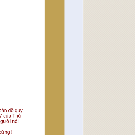
bản đồ quy
7 của Thủ
 người nói
cứng !