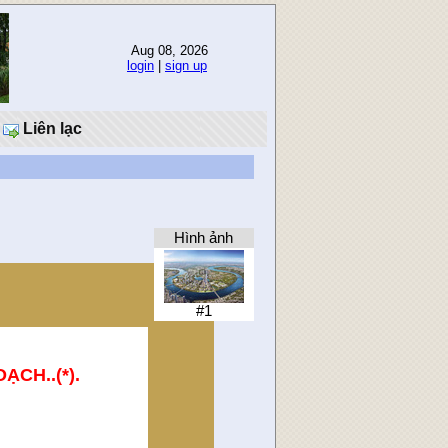
Aug 08, 2026
login
|
sign up
Liên lạc
Hình ảnh
#1
CH..(*).