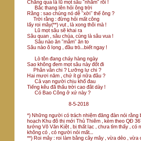
Chẳng qua là lũ mọt sâu "nhấm" rồi !
Bắc thang lên hỏi ông trời
Rằng : sao chúng nó dễ "xời" thế ông ?
Trời rằng : đừng hỏi mất công
lấy roi mây(**) vụt , là xong thôi mà !
Lũ mọt sâu sẽ khai ra
Sâu quan , sâu chúa, cùng là sâu vua !
Sâu nào ăn "mẫm" ăn to
Sâu nào ô lọng , đầu trò...biết ngay !
Lò tôn đang cháy hàng ngày
Sao không đem mọt sâu này đốt đi
Phân vân chi ? Lưỡng lự chi ?
Hai mươi năm , chứ ít gì nữa đâu ?
Cả vạn người chịu khổ đau
Tiếng kêu đã thấu trời cao đât dày !
Có Bao Công ở xứ này ?
8-5-2018
*) Những người có trách nhiệm đăng đàn nói rằng 
hoạch Khu đô thị mới Thủ Thiêm , kèm theo QĐ 36
tướng Võ Văn Kịệt , bị thất lạc , chưa tìm thấy , có
không có , có người nói mất...
**) Roi mây : roi làm bằng cây mây , vừa dẻo , vừa 