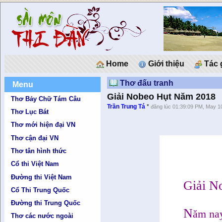
Home
Giới thiệu
Tác 
Thơ đấu tranh
Menu
Giải Nobeo Hụt Năm 2018
Thơ Bảy Chữ Tám Câu
Trần Trung Tá
*
đăng lúc 01:39:09 PM, May 1
Thơ Lục Bát
Thơ mới hiện đại VN
Thơ cận đại VN
Thơ tân hình thức
Cổ thi Việt Nam
Đường thi Việt Nam
Giải N
Cổ Thi Trung Quốc
Đường thi Trung Quốc
N
ăm na
Thơ các nước ngoài