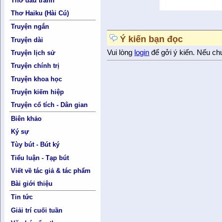
Thơ đấu tranh
Thơ Haiku (Hài Cú)
Truyện ngắn
Ý kiến bạn đọc
Truyện dài
Vui lòng
login
để gởi ý kiến. Nếu ch
Truyện lịch sử
Truyện chính trị
Truyện khoa học
Truyện kiếm hiệp
Truyện cổ tích - Dân gian
Biên khảo
Ký sự
Tùy bút - Bút ký
Tiểu luận - Tạp bút
Viết về tác giả & tác phẩm
Bài giới thiệu
Tin tức
Giải trí cuối tuần