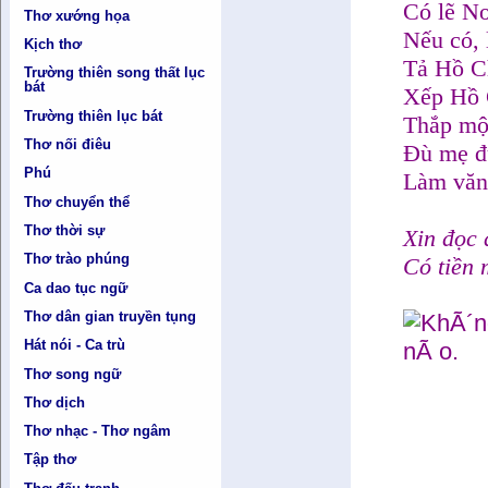
Có lẽ N
Thơ xướng họa
Nếu có, 
Kịch thơ
Tả Hồ Ch
Trường thiên song thất lục
bát
Xếp Hồ 
Trường thiên lục bát
Thắp một
Thơ nối điêu
Đù mẹ đù
Phú
Làm văn 
Thơ chuyển thể
Thơ thời sự
Xin đọc 
Thơ trào phúng
Có tiền 
Ca dao tục ngữ
Thơ dân gian truyền tụng
Hát nói - Ca trù
Thơ song ngữ
Thơ dịch
Thơ nhạc - Thơ ngâm
Tập thơ