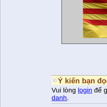
Ý kiến bạn đọ
Vui lòng
login
để g
danh
.