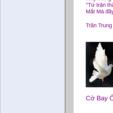
"Từ trận th
Mắt Má đầ
Trần Trung
Cờ Bay Ô