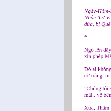
Ngày-Hôm-
Nhắc thơ Vũ
đứa, bị Qu
*
Ngó lên dã
xin phép Mỹ
Đố ai không
cờ trắng, m
"Chúng tôi 
mãi...về bê
Xưa, Thâm 