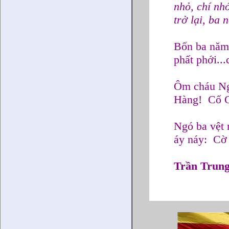
nhỏ, chí nh
trở lại, ba
Bốn ba năm
phất phới...
Ôm cháu Ngo
Hàng! Cố Gắ
Ngó ba vệt 
áy náy: Cờ
Trần Trun