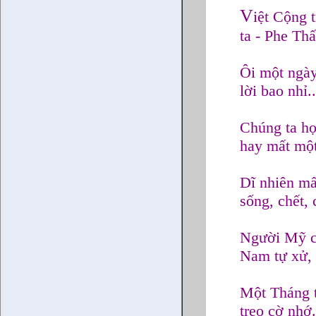
V
iệt Cộng 
ta - Phe Th
Ôi một ngà
lời bao nhỉ
Chúng ta họ
hay mất mộ
Dĩ nhiên mấ
sống, chết, 
Người Mỹ c
Nam tự xử, 
Một Tháng t
treo cờ nh