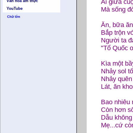
Ai giữa cuộ
Văn hóa ẩm thực
Mà sống đ
YouTube
Chữ lớn
Ăn, bữa ăn
Bắp trộn vớ
Người ta đ
"Tổ Quốc ơ
Kìa một bầy
Nhảy sol tố
Nhảy quên
Lát, ăn kho
Bao nhiêu 
Còn hơn s
Dẫu không
Mẹ...cứ còn