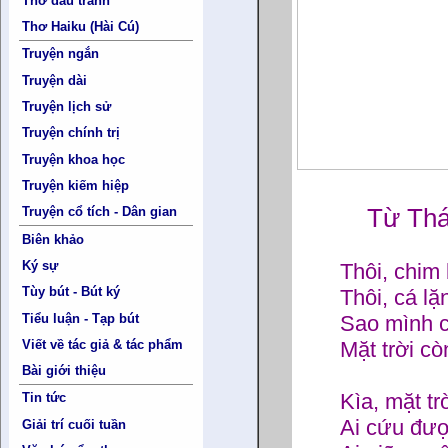
Thơ đấu tranh
Thơ Haiku (Hài Cú)
Truyện ngắn
Truyện dài
Truyện lịch sử
Truyện chính trị
Truyện khoa học
Truyện kiếm hiệp
Từ Th
Truyện cổ tích - Dân gian
Biên khảo
Ký sự
Thôi, chim 
Tùy bút - Bút ký
Thôi, cá l
Tiểu luận - Tạp bút
Sao mình 
Mặt trời cò
Viết về tác giả & tác phẩm
Bài giới thiệu
Kìa, mặt tr
Tin tức
Ai cứu đượ
Giải trí cuối tuần